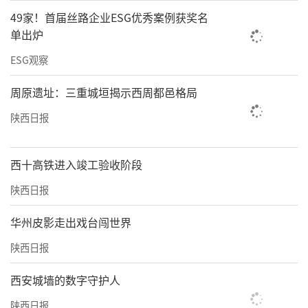
49家！首届丝路企业ESG优秀案例获奖名
单出炉
ESG观察
周原遗址：三重城垣揭示西周都邑格局
陕西日报
西十高铁进入竣工验收阶段
陕西日报
华州皮影走出戏台闯世界
陕西日报
西安城墙的数字守护人
陕西日报