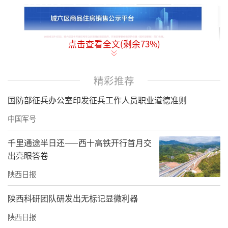
点击查看全文(剩余
73
%)
精彩推荐
国防部征兵办公室印发征兵工作人员职业道德准则
中国军号
千里通途半日还——西十高铁开行首月交
查询获悉，该项目分两批公示，第一批公示的1
出亮眼答卷
#、4#、5#、11#的房源，第二批公示了6#、7
陕西日报
#、9#楼房源，共计326套。
陕西科研团队研发出无标记显微利器
该项目房源分两批进行公示销售，具体销售情
陕西日报
况如下：2025年9月24日首批公示的1#、4#、5