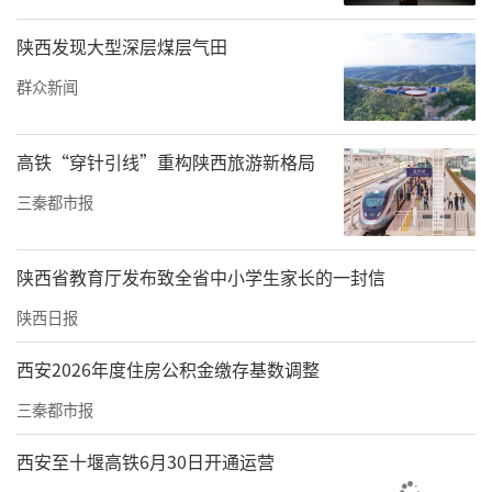
陕西发现大型深层煤层气田
群众新闻
高铁“穿针引线”重构陕西旅游新格局
三秦都市报
陕西省教育厅发布致全省中小学生家长的一封信
陕西日报
西安2026年度住房公积金缴存基数调整
三秦都市报
该项目公示房源户型及面积如下：4室2厅134
西安至十堰高铁6月30日开通运营
㎡、3室2厅148㎡、4室2厅148㎡、4室3厅148