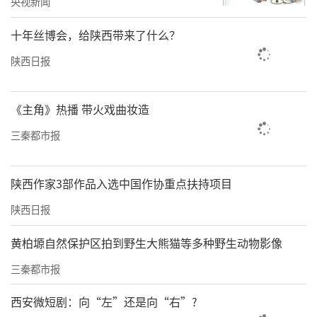
央视新闻
十年丝博会，给陕西带来了什么？
陕西日报
《主角》热播 带火戏曲妆造
三秦都市报
陕西作家3部作品入选中国作协重点扶持项目
陕西日报
黄柏塬自然保护区拍到野生大熊猫等多种野生动物影像
三秦都市报
西安微短剧：向“左”还是向“右”?