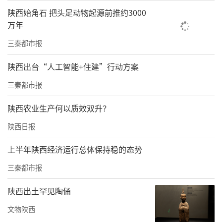
#、11#楼，共计197套房源。其中，1#楼规划6
陕西始角石 把头足动物起源前推约3000
8套房源，已网签36套，未网签32套；4#楼共3
万年
1套房源，网签10套，剩余21套（含2套不可售
三秦都市报
房源）；5#楼34套房源中，网签14套，剩余20
陕西出台“人工智能+住建”行动方案
套（含4套不可售房源）；11#楼68套房源已网
三秦都市报
签20套，剩余48套可售。
陕西农业生产何以质效双升？
2025年10月24日第二批公示的6#、7#、9#楼，
共计129套房源。6#楼31套房源已网签3套，剩
陕西日报
余28套；7#楼36套房源中，网签6套，剩余30
上半年陕西经济运行总体保持稳的态势
套（含7套不可售房源）；9#楼68套房源已网签
三秦都市报
23套，剩余45套（含1套不可网签房源）。
陕西出土罕见陶俑
文物陕西