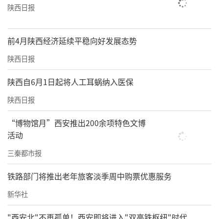
陕西日报
前4月陕西经济延续平稳向好发展态势
陕西日报
陕西自6月1日起将人工耳蜗纳入医保
陕西日报
“博物馆月”西安推出200余项特色文博
活动
三秦都市报
铁路部门将推出老年旅客淡季周中购票优惠服务
新华社
"西安北"不再孤单！西安即将进入"双高铁枢纽"时代