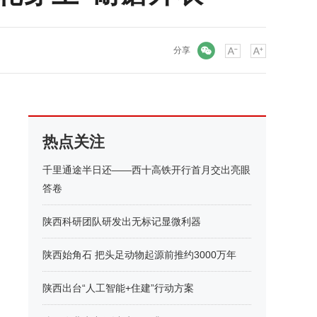
微信
分享
热点关注
千里通途半日还——西十高铁开行首月交出亮眼
答卷
陕西科研团队研发出无标记显微利器
陕西始角石 把头足动物起源前推约3000万年
陕西出台“人工智能+住建”行动方案