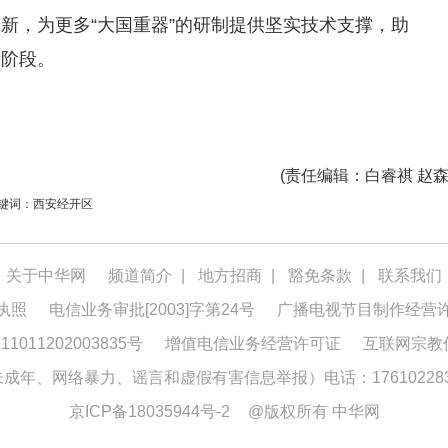
新，为更多“大国重器”的研制提供坚实技术支撑，助
新阶段。
(
责任编辑
：白睿祺 赵森
键词：西安经开区
关于中华网
频道简介
|
地方招商
|
豁免条款
|
联系我们
执照
电信业务审批[2003]字第24号
广播电视节目制作经营
1011202003835号
增值电信业务经营许可证
互联网宗教
年、网络暴力、谣言和虚假有害信息举报）电话：176102283
京ICP备18035944号-2
@版权所有 中华网