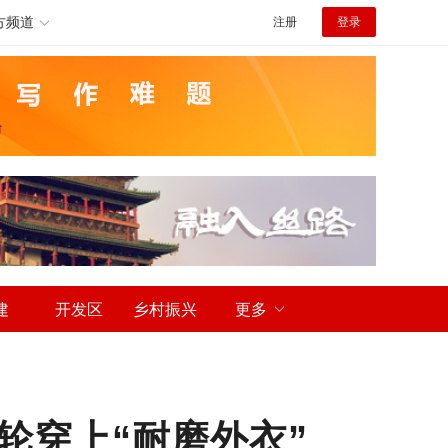
方频道
注册
登录
建
开发区
乡村振兴
更多
轮穿上“耐磨外衣”