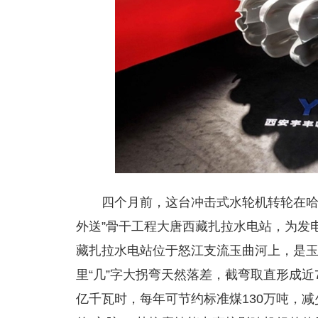
四个月前，这台冲击式水轮机转轮在哈
外送”骨干工程大唐西藏扎拉水电站，为发
藏扎拉水电站位于怒江支流玉曲河上，是玉曲
里“几”字大拐弯天然落差，截弯取直形成近7
亿千瓦时，每年可节约标准煤130万吨，减