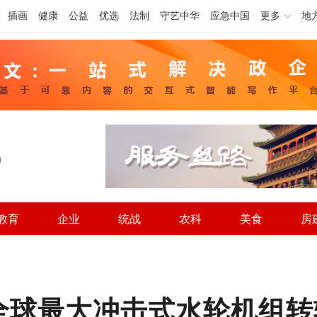
插画
健康
公益
优选
法制
守艺中华
应急中国
更多
地
h
教育
企业
统战
农科
美食
房
全球最大冲击式水轮机组转