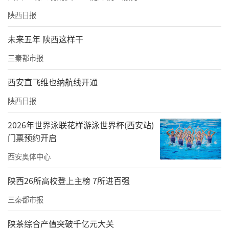
里，你可以看到各年龄层、各行各业的人们都
陕西日报
在专注地阅读，无论是大爷大妈，还是小孩，
未来五年 陕西这样干
都被这份氛围所感染，静静地享受阅读的乐
三秦都市报
趣。这种氛围，让人仿佛找到了久违的书友圈
子，感受到了文化的温暖和力量。
西安直飞维也纳航线开通
霸城门站
陕西日报
作为汉长安城东边偏南的城门，霸城门站见证
2026年世界泳联花样游泳世界杯(西安站)
门票预约开启
了西安的沧桑巨变。从这道青色城门出站，你
西安奥体中心
就能感受到古城西安的历史韵味。
陕西26所高校登上主榜 7所进百强
三秦都市报
陕茶综合产值突破千亿元大关