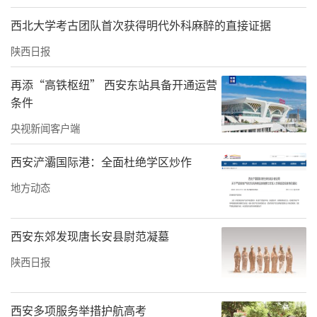
斯通便不断引进国际先进的牵引电机生产工
西北大学考古团队首次获得明代外科麻醉的直接证据
艺，积极参与西安轨道交通网络的建设。如
陕西日报
今，西安地铁三号线和五号线的牵引系统均出
自阿尔斯通之手。随着第30000台牵引电机的成
再添“高铁枢纽” 西安东站具备开通运营
条件
功下线，西安阿尔斯通在全球轨道交通领域的
央视新闻客户端
销售额持续稳定增长，成为“经开智造”在轨
道交通产业方面取得新进展、新突破的代表。
西安浐灞国际港：全面杜绝学区炒作
地方动态
西安东郊发现唐长安县尉范凝墓
陕西日报
西安多项服务举措护航高考