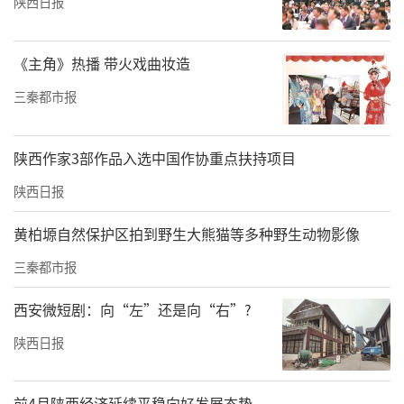
陕西日报
《主角》热播 带火戏曲妆造
三秦都市报
陕西作家3部作品入选中国作协重点扶持项目
陕西日报
黄柏塬自然保护区拍到野生大熊猫等多种野生动物影像
正是得益于经开区轨道交通领域企业的卓越贡
三秦都市报
献，全长约50公里的西安地铁8号线，不仅为西
安市现有的7条线路增添了许多新的换乘节点，
西安微短剧：向“左”还是向“右”?
更拉近了乘客与经开区之间的紧密联系。趁此
陕西日报
机会，经开君就带大家来看看位于经开区的两
个站点吧！
前4月陕西经济延续平稳向好发展态势