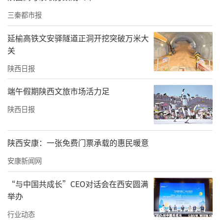
高、含智量更高”。
三秦都市报
延榆高铁文安驿隧道正洞开挖突破万米大
关
陕西日报
端午假期陕西文旅市场活力足
陕西日报
陕西安康：一张免费门票承载的惠民暖意
安康新闻网
西安阿尔斯通制造的电机△
“与中国共成长”CEO对话会在西安圆满
举办
在经开区，同样在这一领域发光发热的，还有
西安阿尔斯通。自2006年成立以来，西安阿尔
行业动态