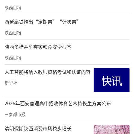
陕西日报
西延高铁推出“定期票”“计次票”
陕西日报
陕西多措并举夯实粮食安全根基
陕西日报
人工智能将纳入教师资格考试和认证内容
新华社
2026年西安普通高中招收体育艺术特长生方案公布
三秦都市报
出站步行六分钟，就能到达蓝海风·漫巷。这
清明假期陕西消费市场稳步增长
个集合了“生活、阅读、社交”于一体的当代