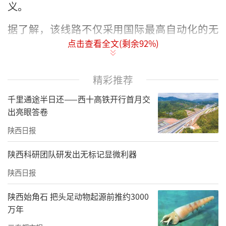
义。
据了解，该线路不仅采用国际最高自动化的无
点击查看全文(剩余
92
%)
人驾驶系统，还首次将全自动运行、云平台、
智能运维、智慧车站、宽带集群等先进技术综
合运用于地铁环线，而在这些“智慧”科技背
精彩推荐
后，有不少经开“智造”的加持。
千里通途半日还——西十高铁开行首月交
出亮眼答卷
陕西日报
陕西科研团队研发出无标记显微利器
陕西日报
陕西始角石 把头足动物起源前推约3000
万年