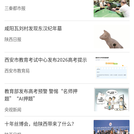
三秦都市报
西门子信号系统应用于西安地铁△
除了电机制造，在轨道交通信号系统领域，西
咸阳瓦刘村发现东汉纪年墓
门子信号有限公司同样占据着举足轻重的地
陕西日报
位。从参与中国6次铁路大提速项目，到为40余
条地铁线路提供先进的信号系统，西门子信号
西安市教育考试中心发布2026高考提示
有限公司以其卓越的技术和服务，为中国轨道
西安市教育局
交通的安全、高效运行带来了不可忽视的重要
支撑作用。同时，西门子信号还为包括1号线、
教育部发布高考预警 警惕“名师押
3号线在内的西安多条地铁线路提供了信号系
题”“AI押题”
统，为轨道交通的安全、高效运行提供了有力
央视新闻
保障。
十年丝博会，给陕西带来了什么？