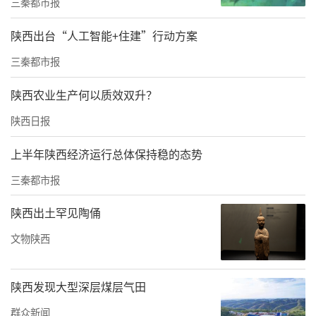
三秦都市报
作为机车动力系统的核心部件，牵引电机如同
陕西出台“人工智能+住建”行动方案
列车的“动力心脏”。西安地铁8号线的牵引电
三秦都市报
机正是由经开区企业——西安中车永电捷通电气
有限公司制造的。该公司为8号线列车提供了全
陕西农业生产何以质效双升？
套电气牵引系统，包括牵引变流器、高频辅助
陕西日报
变流器、辅助逆变器等关键部件。这些技术的
上半年陕西经济运行总体保持稳的态势
应用，使8号线列车实现了GOA4级全自动无人
三秦都市报
驾驶，不仅智慧高效，而且绿色节能。列车最
高运行速度可达80公里/小时，满员载客量达24
陕西出土罕见陶俑
60人，为市民的出行提供了极大便利。
文物陕西
从样机试制到批量生产，再到驻站保障，捷通
公司的全体员工以精益求精的“工匠精神”，
陕西发现大型深层煤层气田
确保了项目的顺利进行，为西安地铁8号线的建
群众新闻