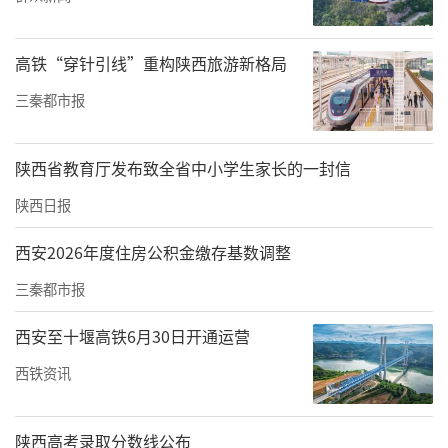
设注入了强大的动力。
高铁“穿针引线”重构陕西旅游新格局
而这，仅仅是经开区在轨道交通领域深厚底蕴
的冰山一角。在经开区，还汇聚了多家轨道交
三秦都市报
通领域的佼佼者。
陕西省教育厅发布致全省中小学生家长的一封信
作为轨道交通领域的重要企业，中车永济电机
陕西日报
公司始终聚焦轨道交通，不断优化业务布局。
从全球最大功率20MW半直驱永磁风力发电机的
西安2026年度住房公积金缴存基数调整
成功下线，到国内首台大功率纯电动改造机车
三秦都市报
的上线运行，中车永济电机公司以核心技术的
西安至十堰高铁6月30日开通运营
创新迭代，不断擦亮“中国智造”的国家名
片。在西安地铁领域，“永济电机”不仅助力
西铁资讯
西安地铁16号线、2号线二期、1号线三期等线
路开通，且自主研制的动力系统“含绿量更
陕西高考录取分数线公布