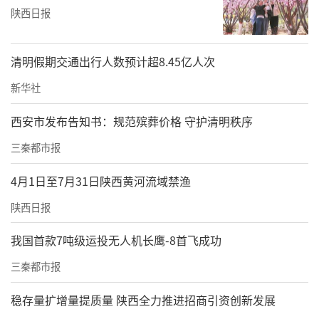
陕西日报
都市知性文化商业中心，将商业与文化完美融
合。在这里，你可以放慢脚步，随手取阅一本
清明假期交通出行人数预计超8.45亿人次
书，随处安坐，享受一段无人打扰的时光。一
杯咖啡，一盘轻餐，都能让你感受到生活的美
新华社
好。
西安市发布告知书：规范殡葬价格 守护清明秩序
如果你想感受自然的气息，霸城门站附近的文
三秦都市报
景公园也是一个不错的选择。这个小而精致、
4月1日至7月31日陕西黄河流域禁渔
干净清新的公园，为市民提供了一个放松身心
陕西日报
的场所。在这里，你可以看到下棋聊天的大爷
大妈，也可以穿梭在林间小路，感受大自然的
我国首款7吨级运投无人机长鹰-8首飞成功
宁静与快乐。
三秦都市报
来源：西安经济技术开发区
稳存量扩增量提质量 陕西全力推进招商引资创新发展