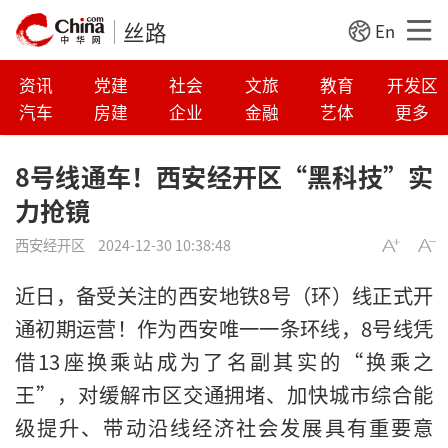
丝路
En
资讯
党建
社会
文旅
教育
开发区
汽车
房建
企业
金融
艺体
更多
​8号线通车！西安经开区“黑科技”实
力抢镜
西安经开区
2024-12-30 10:38:48
近日，备受关注的西安地铁8号（环）线正式开
通初期运营！作为西安唯一一条环线，8号线凭
借13座换乘站成为了名副其实的“换乘之
王”，对缓解市区交通拥堵、加快城市综合能
级提升、带动沿线经济社会发展具有重要意