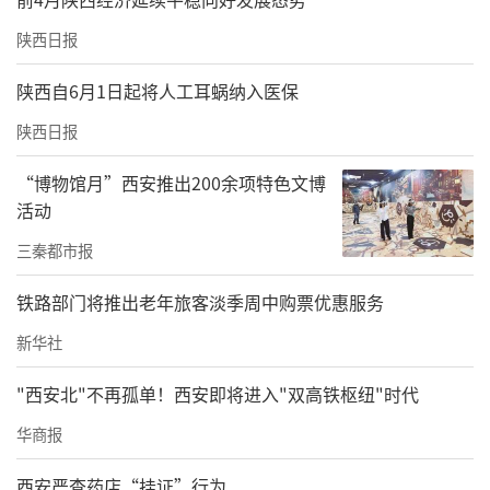
市图书馆站
陕西日报
市图书馆站，作为8号线与2号线的换乘站点，
陕西自6月1日起将人工耳蜗纳入医保
紧邻西安市图书馆，设计主题“构筑西图遐
陕西日报
影，传承书海文化”巧妙融合了墨香华灯元
“博物馆月”西安推出200余项特色文博
素，为前往图书馆的朋友们营造了一个浓郁的
活动
书香氛围。
三秦都市报
铁路部门将推出老年旅客淡季周中购票优惠服务
新华社
"西安北"不再孤单！西安即将进入"双高铁枢纽"时代
华商报
西安严查药店“挂证”行为