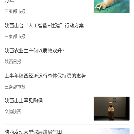
首发列车，一路风景一路欢歌
三秦都市报
发车前的西安东站站台，欢笑声与快门声此起
陕西出台“人工智能+住建”行动方案
彼伏，旅客们举着车票在首发列车前合影留
三秦都市报
念，共同见证这一历史性时刻。“能成为首发
游客，亲眼见证两地高铁直达的里程碑时刻，
陕西农业生产何以质效双升？
既激动又荣幸！”游客陈先生的话语，道出了
陕西日报
众多首发旅客的心声。
上半年陕西经济运行总体保持稳的态势
列车一路向南疾驰，桥梁与隧道轮番映入眼
三秦都市报
帘，在桥隧比超90%的线路上，列车行驶平稳
陕西出土罕见陶俑
舒适，车厢内更是惊喜不断：精彩的文艺表演
轮番上演，让旅客在旅途中提前感受秦楚文化
文物陕西
的交融碰撞；5G信号全程满格，即便在隧道群
中也能顺畅刷视频、分享旅途动态，摄影爱好
陕西发现大型深层煤层气田