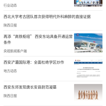
西安的百万粉丝网络大V受邀前来，将深入十
行业动态
堰、武汉等地采风体验，全方位、多角度展现
西北大学考古团队首次获得明代外科麻醉的直接证据
荆楚胜景与人文魅力。
陕西日报
再添“高铁枢纽” 西安东站具备开通运营
条件
央视新闻客户端
西安浐灞国际港：全面杜绝学区炒作
地方动态
提前预热，打通西北客源市场
西安东郊发现唐长安县尉范凝墓
陕西日报
西十高铁尚在试运行阶段，湖北文旅市场的热
度已提前拉满。湖北省文旅厅将西十高铁文旅