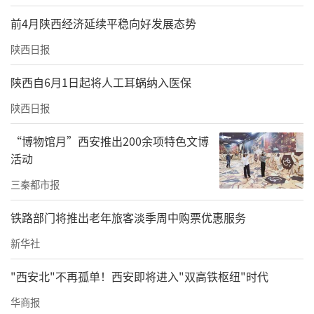
两场专场推介会，面向西北市场发布八大主题6
前4月陕西经济延续平稳向好发展态势
5条精品旅游线路，覆盖山水观光、文化体验、
陕西日报
避暑休闲、亲子研学等全品类业态；40多批次
文旅企业现场签订客源互送、线路共建合作协
陕西自6月1日起将人工耳蜗纳入医保
议，打通了西北客源入鄂的渠道。截至6月20
陕西日报
日，湖北省20余家重点旅行社已组织招徕西北
“博物馆月”西安推出200余项特色文博
方向入鄂旅行团组近100个，西安至武当山300
活动
人大型环线团、兰州至武汉研学夏令营等产品
三秦都市报
全部顺利成团。今年暑假，湖北将迎来一波亲
子研学、避暑休闲的客流高峰，西北方向入鄂
铁路部门将推出老年旅客淡季周中购票优惠服务
游客量有望实现稳步增长。
新华社
沿线各地也同步提前布局：十堰成立专项筹备
"西安北"不再孤单！西安即将进入"双高铁枢纽"时代
专班，推出10条特色旅游线路，搭建“票根联
华商报