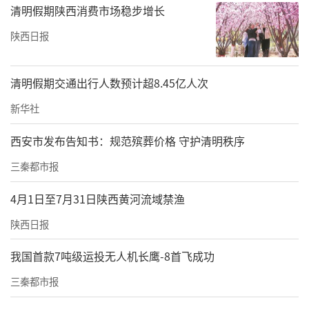
开启。外省游客凭有效交通凭证，仅需169元即
清明假期陕西消费市场稳步增长
可入手“湖北有礼・知音惠游”权益包，一次
陕西日报
性解锁景区、住宿、餐饮、购物、出行全链条
优惠，总价值超万元的文旅资源实现“一卡畅
清明假期交通出行人数预计超8.45亿人次
玩”。
新华社
西安市发布告知书：规范殡葬价格 守护清明秩序
三秦都市报
4月1日至7月31日陕西黄河流域禁渔
陕西日报
我国首款7吨级运投无人机长鹰-8首飞成功
三秦都市报