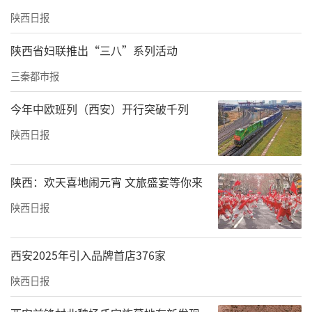
提质扩容。
陕西日报
责任编辑：秦川 龚志成
陕西省妇联推出“三八”系列活动
三秦都市报
今年中欧班列（西安）开行突破千列
陕西日报
陕西：欢天喜地闹元宵 文旅盛宴等你来
陕西日报
西安2025年引入品牌首店376家
陕西日报