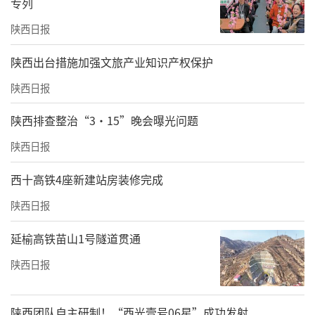
专列
秘境、三国古迹、特色乐园一站式打卡，多次
陕西日报
出游性价比突出。除景区免票外，权益包配套
吃住游购多重折扣：华住会湖北385家门店、亚
​陕西出台措施加强文旅产业知识产权保护
朵78家连锁酒店同步提供住宿门市价8.8折优
陕西日报
惠，亚朵酒店入住还赠送双人早餐；武商集团
陕西排查整治“3·15”晚会曝光问题
旗下商场购物、顺丰速运寄递推出专属折扣，
陕西日报
乘船夜游长江、三峡大瀑布戏水消暑、打卡武
汉光谷空轨等特色体验也一并纳入，全方位降
西十高铁4座新建站房装修完成
低游客出行成本。
陕西日报
在全省统一权益包的基础上，武汉、襄阳、十
延榆高铁苗山1号隧道贯通
堰、荆州等多地文旅主体还联合推出西十高铁
陕西日报
开通专属优惠政策，实现“一市一特色、一景
一福利”。
陕西团队自主研制！“西光壹号06星”成功发射