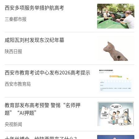
西安多项服务举措护航高考
联动作为拓展西北客源、打造秦楚黄金旅游走
廊的战略抓手，构建起“省级统筹、市州协
三秦都市报
同、企业参与、陕鄂联动”的四级工作体系，
主动对接陕西省文旅厅，双方就文化交流、宣
咸阳瓦刘村发现东汉纪年墓
传推广、线路产品打造等方面合作达成共识，
陕西日报
为高铁开通后的文旅协同奠定了坚实基础。
西安市教育考试中心发布2026高考提示
西安市教育局
教育部发布高考预警 警惕“名师押
题”“AI押题”
央视新闻
十年丝博会，给陕西带来了什么？