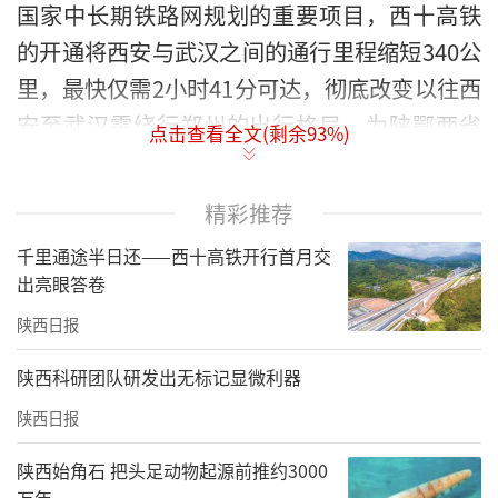
国家中长期铁路网规划的重要项目，西十高铁
的开通将西安与武汉之间的通行里程缩短340公
里，最快仅需2小时41分可达，彻底改变以往西
安至武汉需绕行郑州的出行格局，为陕鄂两省
点击查看全文(剩余
93
%)
文旅深度融合、西北客源市场拓展打通了高速
通道。
精彩推荐
千里通途半日还——西十高铁开行首月交
出亮眼答卷
陕西日报
陕西科研团队研发出无标记显微利器
陕西日报
陕西始角石 把头足动物起源前推约3000
万年