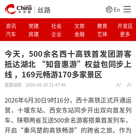
丝路
En
资讯
党建
社会
文旅
教育
开发区
汽车
房建
企业
金融
艺体
更多
今天，500余名西十高铁首发团游客
抵达湖北 “知音惠游”权益包同步上
线 ，169元畅游170多家景区
旅游动态
2026-06-30 21:47:46
2026年6月30日9时16分，西十高铁正式开通运
营，十堰东站、西安东站同步开出双向首发列
车，陕鄂两省互送500余名游客搭乘首发列车，
开启“秦风楚韵高铁畅游”的跨省之旅。作为