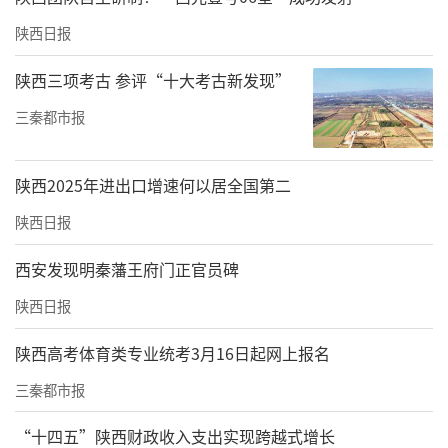
陕西方面也为湖北游客送上专属福利：湖北游
陕西日报
客仅需198元购买“关中平原城市群旅游年
陕西三项考古 参评“十大考古新发现”
卡”，即可免费游览西安、商洛等地100余家景
三秦都市报
区；商洛市对西十高铁首发列车游客推出7日内
10余家景区免票政策，实现秦楚两地文旅双向
陕西2025年进出口增速何以居全国第二
奔赴。
陕西日报
西十高铁的开通，不仅是一条交通大动脉的贯
通，更是秦楚文化交流、文旅产业协同发展的
西安发现明秦藩王府门正官员碑
新起点。湖北省文旅厅相关负责人表示，将以
陕西日报
高铁开通为契机，持续深化与西北省份的文旅
陕西高考体育类专业统考3月16日起网上报名
合作，不断优化产品供给、提升服务品质，让
三秦都市报
更多西北游客乘着高铁走进湖北，感受荆楚文
化的独特魅力，推动跨省文旅市场持续升温、
“十四五”陕西财政收入支出实现跨越式增长