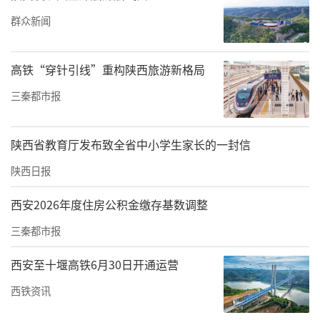
者孟先生忍不住连连点赞：“第一次体会到在
群众新闻
隧道里刷手机还能这么顺畅，西十高铁真
牛！”
高铁“穿针引线”重构陕西旅游新格局
三秦都市报
陕西省教育厅发布致全省中小学生家长的一封信
陕西日报
西安2026年度住房公积金缴存基数调整
三秦都市报
西安至十堰高铁6月30日开通运营
西铁资讯