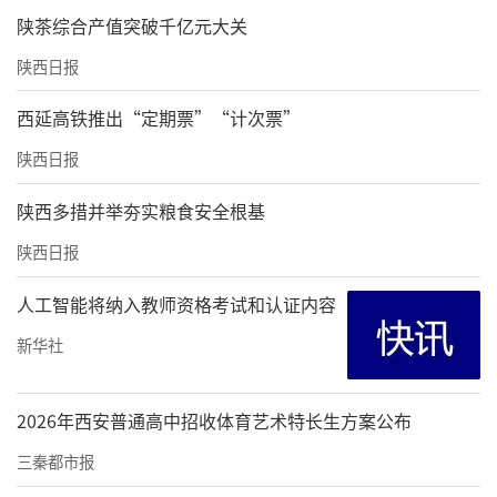
陕茶综合产值突破千亿元大关
陕西日报
西延高铁推出“定期票”“计次票”
陕西日报
陕西多措并举夯实粮食安全根基
陕西日报
人工智能将纳入教师资格考试和认证内容
全链惠民，一卡畅玩荆楚山水
新华社
为迎接西北来客，湖北以最大诚意推出全链条
2026年西安普通高中招收体育艺术特长生方案公布
文旅惠民举措，核心重磅福利“知音惠游”活
动将于7月1日在“湖北有礼”微信小程序正式
三秦都市报