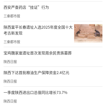
盟”线上系统，游客凭高铁票根可兑换全品类
西安严查药店“挂证”行为
消费优惠券；襄阳与西安共建“秦楚黄金通
三秦都市报
道”，推进客源互送、政策互通；神农架推出
分阶段惠民政策，开通武当山至神农架直通
陕西富平长春遗址入选2025年度全国十大
车；武汉、宜昌、荆州等多地也同步推出针对
考古新发现
性产品与政策，形成了全省联动、全面迎客的
三秦都市报
良好态势。
宝鸡魏家崖遗址首次发现周余民贵族墓葬
陕西日报
陕西下达首批粮油生产保障资金2.4亿元
陕西日报
一季度陕西进出口总值同比增长73.7%
陕西日报