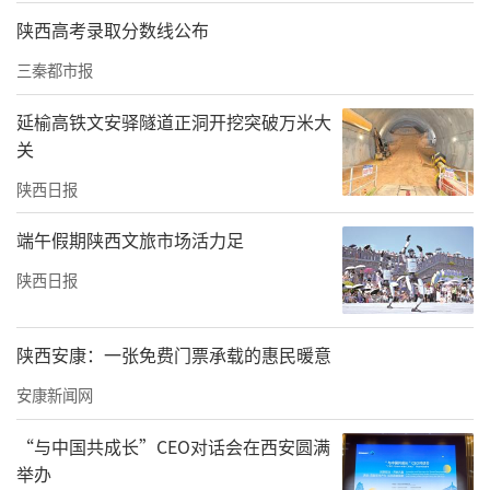
“以前来湖北游玩动辄五六个小时在路上，现
陕西高考录取分数线公布
在西十高铁开通后，带孩子来看武当山、黄鹤
三秦都市报
楼说走就走，太方便了！”亲子旅行博主闪光
延榆高铁文安驿隧道正洞开挖突破万米大
佳佳一路忙着给孩子介绍窗外的风景，对即将
关
开启的荆楚之旅充满期待。
陕西日报
10时20分，首发列车准时抵达十堰东站，湖北
端午假期陕西文旅市场活力足
人民以最热烈的方式迎接远道而来的客人。出
站口广场上，武当功夫展演、荆楚非遗互动热
陕西日报
闹上演，引来游客阵阵喝彩。欢迎仪式结束
后，500余名首发团成员将按照A、B两条精品线
陕西安康：一张免费门票承载的惠民暖意
路，在十堰境内开启为期三天两晚的深度体验
安康新闻网
之旅。同时，湖北省文旅厅还组织了“陕鄂情
“与中国共成长”CEO对话会在西安圆满
深高铁畅游”西十高铁首发仪式直播，5位来自
举办