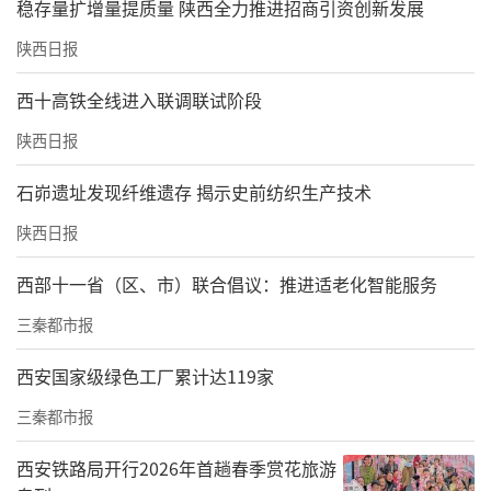
稳存量扩增量提质量 陕西全力推进招商引资创新发展
陕西日报
西十高铁全线进入联调联试阶段
陕西日报
石峁遗址发现纤维遗存 揭示史前纺织生产技术
陕西日报
西部十一省（区、市）联合倡议：推进适老化智能服务
三秦都市报
景区福利是本次权益包的核心亮点：武当山、
腾龙洞、神农溪、三峡大瀑布、神农架官门
西安国家级绿色工厂累计达119家
山、神农架天燕、襄阳古隆中、木兰云雾山、
三秦都市报
三国赤壁古战场9家5A级景区全部纳入免票范
西安铁路局开行2026年首趟春季赏花旅游
围，同步覆盖78家4A级景区，峡谷风光、森林