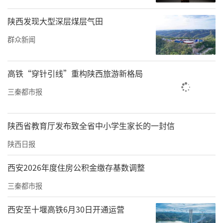
合，推出更具弹性的套餐产品，并建立专属联
络群，方便后续日常对接。真诚务实的态度赢
陕西发现大型深层煤层气田
得了甘肃三地旅游企业的积极反馈，多家旅行
群众新闻
社现场表达了组团踩线和暑期送客的初步意
向。
高铁“穿针引线”重构陕西旅游新格局
除集中推介外，眉县团队还随团密集走访了兰
三秦都市报
州、定西、天水三地的多家骨干旅行社，实地
考察其经营规模和组接能力，并就暑期旅游专
陕西省教育厅发布致全省中小学生家长的一封信
列、定制小包团、研学旅行等具体合作模式进
陕西日报
行深入磋商。双方在资源共享、信息互通、市
西安2026年度住房公积金缴存基数调整
场共建等方面达成多项共识，为建立长期稳定
三秦都市报
的客源输送机制打下了良好基础。
西安至十堰高铁6月30日开通运营