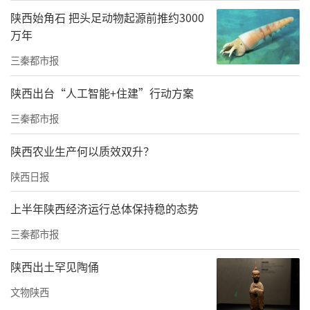
甘肃同业看到了合作空间。
陕西始角石 把头足动物起源前推约3000
万年
三秦都市报
陕西出台“人工智能+住建”行动方案
三秦都市报
陕西农业生产何以质效双升？
陕西日报
每场推介后的恳谈交流，眉县团队都与当地文
上半年陕西经济运行总体保持稳的态势
旅部门和重点旅行社负责人坦诚对话，认真听
三秦都市报
取他们对产品设计、服务细节和渠道推广的真
陕西出土罕见陶俑
切建议。针对甘肃市场偏好的短途度假和家庭
亲子游需求，眉县方面当即回应将优化线路组
文物陕西