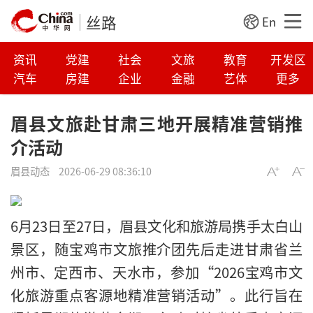
丝路
En
资讯
党建
社会
文旅
教育
开发区
汽车
房建
企业
金融
艺体
更多
眉县文旅赴甘肃三地开展精准营销推
介活动
眉县动态
2026-06-29 08:36:10
6月23日至27日，眉县文化和旅游局携手太白山
景区，随宝鸡市文旅推介团先后走进甘肃省兰
州市、定西市、天水市，参加“2026宝鸡市文
化旅游重点客源地精准营销活动”。此行旨在