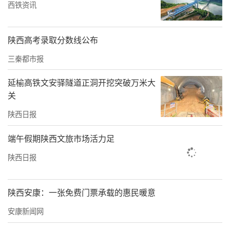
西铁资讯
陕西高考录取分数线公布
三秦都市报
延榆高铁文安驿隧道正洞开挖突破万米大
关
陕西日报
此次甘肃之行，不仅让眉县文旅资源在河西走
廊沿线得到充分展示，更通过精准对接找到了
端午假期陕西文旅市场活力足
市场拓展的着力点。下一步，眉县文旅局将认
陕西日报
真梳理此次洽谈成果，持续跟进意向合作方，
完善地接服务体系，并借力高铁和高速交通优
陕西安康：一张免费门票承载的惠民暖意
势，常态化开展跨省营销，努力把“引客入
安康新闻网
眉”工作做细做实，让更多甘肃游客走进眉