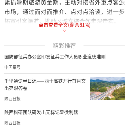
紧抓暑期旅游黄金期，主动对接省外重点客源
市场，通过面对面推介、点对点洽谈，进一步
拓宽引客渠道，推动区域文旅合作走深走实。
点击查看全文(剩余
81
%)
在兰州、定西、天水三站推介座谈会上，眉县
文旅局围绕“山水眉县·创意家园”整体品牌
精彩推荐
形象，重点推介了太白山避暑纳凉、温泉康
国防部征兵办公室印发征兵工作人员职业道德准则
养、户外研学等夏季拳头产品，并对县域内精
中国军号
品旅游线路和惠民让利措施作了详细说明。太
千里通途半日还——西十高铁开行首月交
白山景区作为秦岭主峰地，凭借高海拔清凉气
出亮眼答卷
候和成熟配套设施，成为现场旅行商关注的热
陕西日报
点。同时，宝鸡市级层面解读了“引客入
宝”组团奖励政策，眉县也同步介绍了针对旅
陕西科研团队研发出无标记显微利器
行社的落地接待优惠，实实在在的政策红利让
陕西日报