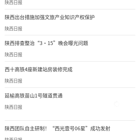
陕西日报
​陕西出台措施加强文旅产业知识产权保护
陕西日报
陕西排查整治“3·15”晚会曝光问题
陕西日报
西十高铁4座新建站房装修完成
陕西日报
延榆高铁苗山1号隧道贯通
陕西日报
陕西团队自主研制！“西光壹号06星”成功发射
陕西日报