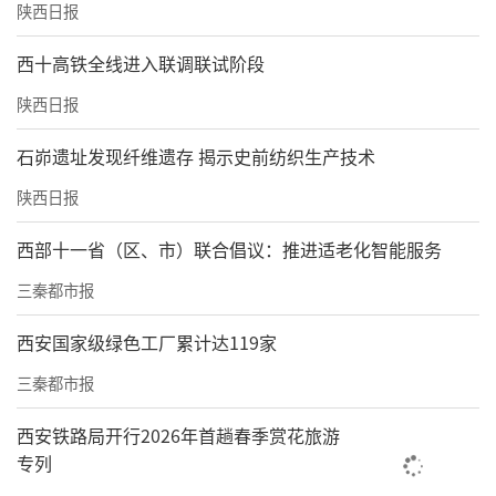
陕西日报
西十高铁全线进入联调联试阶段
陕西日报
石峁遗址发现纤维遗存 揭示史前纺织生产技术
陕西日报
西部十一省（区、市）联合倡议：推进适老化智能服务
三秦都市报
西安国家级绿色工厂累计达119家
三秦都市报
西安铁路局开行2026年首趟春季赏花旅游
专列