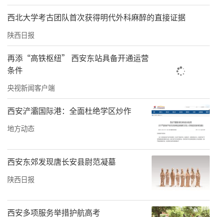
西北大学考古团队首次获得明代外科麻醉的直接证据
稿定公文ai官网：
www.gaodinggongwen.com
陕西日报
责任编辑：方点 赵森
再添“高铁枢纽” 西安东站具备开通运营
条件
央视新闻客户端
西安浐灞国际港：全面杜绝学区炒作
地方动态
西安东郊发现唐长安县尉范凝墓
陕西日报
西安多项服务举措护航高考