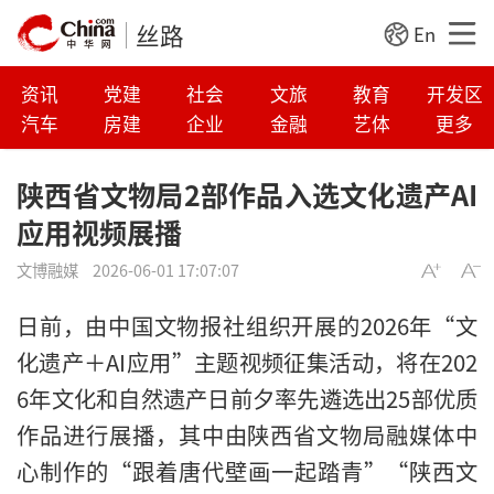
丝路
En
资讯
党建
社会
文旅
教育
开发区
汽车
房建
企业
金融
艺体
更多
陕西省文物局2部作品入选文化遗产AI
应用视频展播
文博融媒
2026-06-01 17:07:07
日前，由中国文物报社组织开展的2026年“文
化遗产＋AI应用”主题视频征集活动，将在202
6年文化和自然遗产日前夕率先遴选出25部优质
作品进行展播，其中由陕西省文物局融媒体中
心制作的“跟着唐代壁画一起踏青”“陕西文