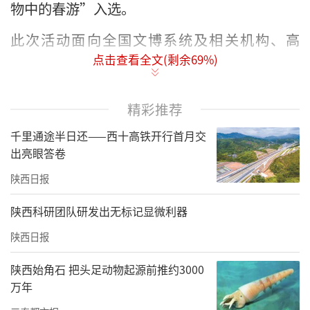
物中的春游”入选。
此次活动面向全国文博系统及相关机构、高
点击查看全文(剩余
69
%)
校、企业广泛征集AI创意视频作品，征集过程引
发热烈反响，来自全国十余个省、自治区、直
辖市的各级各类博物馆、纪念馆、考古机构、
精彩推荐
科研院所、高等院校、企事业单位及相关媒体
千里通途半日还——西十高铁开行首月交
单位积极响应，截至5月底已有近百部原创视频
出亮眼答卷
作品完成投稿申报。经组织专家评议，结合作
陕西日报
品主题契合度、AI技术应用水平、内容创意、传
陕西科研团队研发出无标记显微利器
播价值、制作质量等标准，中国文物报社将在2
陕西日报
026年文化和自然遗产日前夕，率先遴选出25部
优质作品进行展播。
陕西始角石 把头足动物起源前推约3000
万年
展播活动将在中国文物报官方微信公众号、视