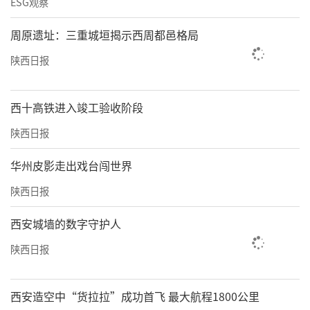
ESG观察
周原遗址：三重城垣揭示西周都邑格局
陕西日报
西十高铁进入竣工验收阶段
陕西日报
华州皮影走出戏台闯世界
陕西日报
西安城墙的数字守护人
陕西日报
西安造空中“货拉拉”成功首飞 最大航程1800公里