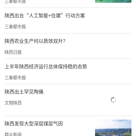
三秦都市报
频号、中国文化遗产传播中心平台等平台同步
进行，活动结束后中国文物报社将组织专家结
陕西出台“人工智能+住建”行动方案
合传播力数据，遴选一批“文化遗产＋AI应
三秦都市报
用”精品视频，并邀请创作者进行集中交流推
陕西农业生产何以质效双升？
介。
陕西日报
上半年陕西经济运行总体保持稳的态势
三秦都市报
陕西出土罕见陶俑
文物陕西
陕西发现大型深层煤层气田
群众新闻