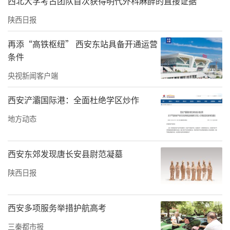
西北大学考古团队首次获得明代外科麻醉的直接证据
陕西日报
再添“高铁枢纽” 西安东站具备开通运营
条件
央视新闻客户端
西安浐灞国际港：全面杜绝学区炒作
地方动态
西安东郊发现唐长安县尉范凝墓
陕西日报
此外，在物探技术加考古勘探验证下，考古人
员对秦陵地宫有了相对清晰的认识。秦陵地宫
西安多项服务举措护航高考
就在封土堆之下，距现在地表34米左右。当年
三秦都市报
修建地宫时主体开挖范围东西长约170米、南北