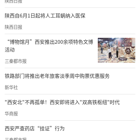
陕西日报
那么，秦始皇为什么给寡妇清如此高规格的礼
陕西自6月1日起将人工耳蜗纳入医保
遇？考古专家认为，秦始皇对这位女性感兴趣
陕西日报
的，不在于她“家亦不訾”的富有，也不在于
她“能守其业”的能耐，更不在于她的姿色。
“博物馆月”西安推出200余项特色文博
活动
秦始皇看重的是寡妇清世代经营的丹砂矿业和
她具有远见卓识的奉献精神。
三秦都市报
丹砂是什么呢？丹砂，又名朱砂，就是我们现
铁路部门将推出老年旅客淡季周中购票优惠服务
在所说的硫化汞矿料，是生产水银的原料。巴
新华社
渝地区的汞矿储藏非常丰富，占到全国汞矿含
"西安北"不再孤单！西安即将进入"双高铁枢纽"时代
量很大的份额。寡妇清当时拥有今天重庆市南
华商报
至贵州省东北部的丹砂矿藏，这里丰厚的矿产
资源不仅使她成为当地的首富，大量的丹砂还
西安严查药店“挂证”行为
被慷慨地供给秦国，以满足修建秦始皇陵的需
三秦都市报