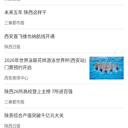
秦始皇陵不仅是一座陵墓，更是一部活生生的
未来五年 陕西这样干
历史百科全书。随着科技的发展，或许有一天
三秦都市报
我们不用打开陵墓，就可以通过先进的设备去
西安直飞维也纳航线开通
观察和探究墓室里的景象。
陕西日报
责任编辑：白睿祺 李晓庆
2026年世界泳联花样游泳世界杯(西安站)
门票预约开启
西安奥体中心
陕西26所高校登上主榜 7所进百强
三秦都市报
陕茶综合产值突破千亿元大关
陕西日报