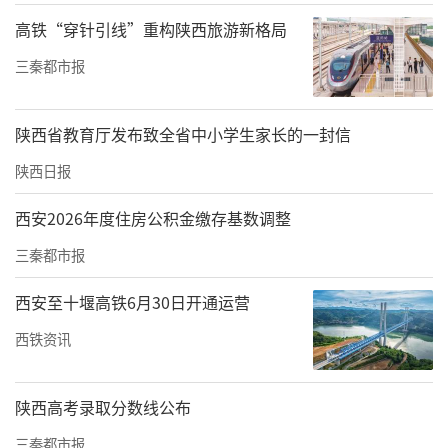
熄灭。
高铁“穿针引线”重构陕西旅游新格局
此外，班固在《汉书•刘向传》中说：“水银
三秦都市报
为江海，黄金为凫雁。”《水经注》《三辅故
事》等史籍中均有类似的记载。
陕西省教育厅发布致全省中小学生家长的一封信
陕西日报
西安2026年度住房公积金缴存基数调整
三秦都市报
西安至十堰高铁6月30日开通运营
西铁资讯
陕西高考录取分数线公布
三秦都市报