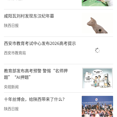
宽约145米，开挖范围主体和墓室均呈长方形。
咸阳瓦刘村发现东汉纪年墓
地宫有石质宫墙，宫墙高14米，厚度8米，东西
长145米，南北宽125米。墓室位于地宫中央，
陕西日报
东西长约80米，南北宽约50米，面积达4000平
方米。墓室高15米，主体尚未坍塌，墓室地面
西安市教育考试中心发布2026高考提示
距封土顶72米。在地宫石质宫墙外还有阻排水
西安市教育局
系统，且依然能发挥效果，墓室尚未进水。地
宫中有大量水银，墓室中可能还有金属制品。
教育部发布高考预警 警惕“名师押
墓室有四向墓道，东墓道最长，为主墓道。
题”“AI押题”
央视新闻
据此，可以说历史文献中关于秦始皇陵地宫里
有水银的记载，是可信的。
十年丝博会，给陕西带来了什么？
水银从哪来
陕西日报