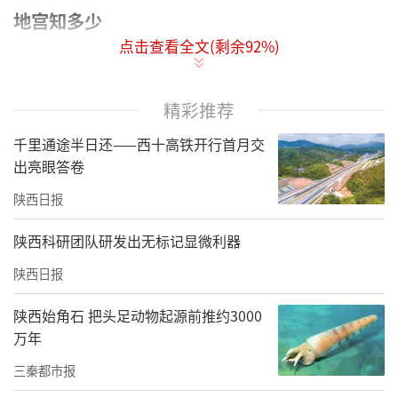
地宫知多少
点击查看全文(剩余
92
%)
地宫，也就是我们通常说的墓室，是放置棺椁
和随葬品的地方。它是陵墓建筑的核心，位于
精彩推荐
封土堆的下面。
千里通途半日还——西十高铁开行首月交
提到地宫，根据《史记•秦始皇本纪》的记
出亮眼答卷
载：“穿三泉，下铜而致椁，宫观百官奇器珍
陕西日报
怪徙臧满之。令匠作机弩矢，有所穿近者辄射
陕西科研团队研发出无标记显微利器
之。以水银为百川江河大海，机相灌输，上具
天文，下具地理。以人鱼膏为烛，度不灭者久
陕西日报
之。”
陕西始角石 把头足动物起源前推约3000
万年
三秦都市报