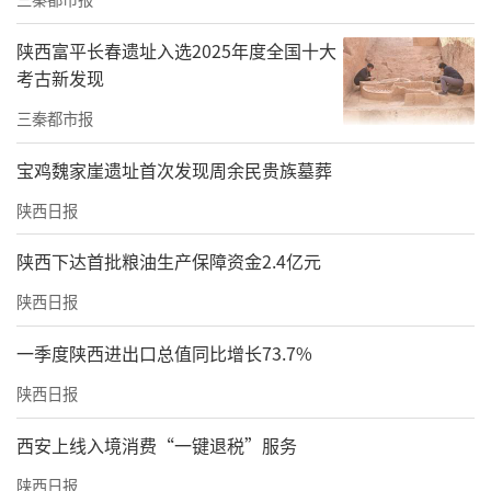
要，因而使得秦帝国皇帝对寡妇清非常敬重。
陕西富平长春遗址入选2025年度全国十大
问题来了，建造陵墓地宫中的江河湖海，水银
考古新发现
的用量很大，仅靠寡妇清一家的矿藏储量，是
三秦都市报
否能满足陵墓修建的需要。答案当然是否定
宝鸡魏家崖遗址首次发现周余民贵族墓葬
的。
陕西日报
研究人员考证，在陕西旬阳北部的青铜沟一
陕西下达首批粮油生产保障资金2.4亿元
带，探明的汞储量达到1.74万吨。上世纪50年
代进行矿业普查的时候，在这里发现过历史上
陕西日报
不同时期的矿洞和开采遗迹达到3000多个，在
一季度陕西进出口总值同比增长73.7%
附近还发现了秦汉时期的建筑遗址。旬阳位于
陕西日报
秦巴交界靠近秦岭一侧，距离秦始皇陵相对较
西安上线入境消费“一键退税”服务
近，因此，陕西旬阳也可能是秦陵地宫水银的
另一大来源地。
陕西日报