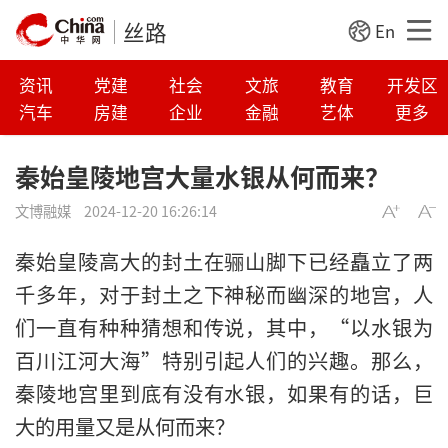
丝路
En
资讯
党建
社会
文旅
教育
开发区
汽车
房建
企业
金融
艺体
更多
秦始皇陵地宫大量水银从何而来？
文博融媒
2024-12-20 16:26:14
秦始皇陵高大的封土在骊山脚下已经矗立了两
千多年，对于封土之下神秘而幽深的地宫，人
们一直有种种猜想和传说，其中，“以水银为
百川江河大海”特别引起人们的兴趣。那么，
秦陵地宫里到底有没有水银，如果有的话，巨
大的用量又是从何而来？