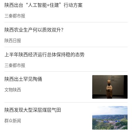
陕西出台“人工智能+住建”行动方案
三秦都市报
陕西农业生产何以质效双升？
陕西日报
上半年陕西经济运行总体保持稳的态势
用今天的话来说，就是陵墓的墓室挖得很深，
三秦都市报
穿透了多层地下水，以铜件装饰木椁。墓内有
陕西出土罕见陶俑
宫观建筑、百官机构及大量奇珍异宝，并设计
文物陕西
了机弩暗器，防止陵墓被盗掘。用水银做成百
川江河大海，采用机械设备让它川流不息。墓
陕西发现大型深层煤层气田
室顶部装饰有天文星宿图，底部有山川地貌
群众新闻
图。墓内有娃娃鱼的油脂做的灯烛，长久不会