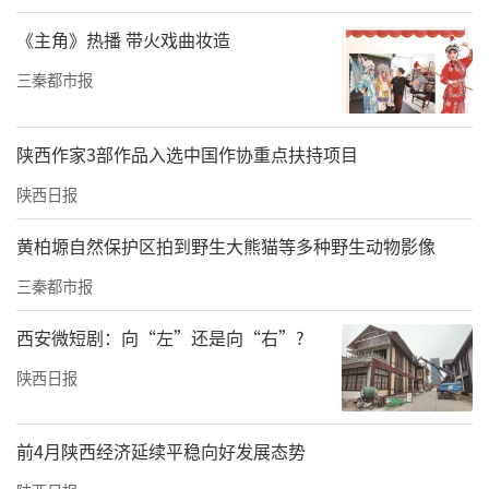
说到水银的来处，不得不提一位奇女子——清。
《主角》热播 带火戏曲妆造
在秦始皇时期的巴郡地区，也就是今天的重庆
三秦都市报
和四川一带，有一个寡妇名叫清，因为经营有
方，她经营的丹砂产业，积累了巨额的财富，
陕西作家3部作品入选中国作协重点扶持项目
甚至组建了一支武装力量来保卫她的家族。秦
陕西日报
始皇认为这个女子是个贞妇，对她甚是礼遇。
并且在她死后，还建造了一座“怀清台”来纪
黄柏塬自然保护区拍到野生大熊猫等多种野生动物影像
念她。
三秦都市报
这就是司马迁在《史记•货殖列传》中所
西安微短剧：向“左”还是向“右”?
言：“巴寡妇清，其先得丹穴，而擅其利数
陕西日报
世，家亦不訾。清，寡妇也，能守其业，用财
自卫，不见侵犯。秦皇帝以为贞妇而客之，为
前4月陕西经济延续平稳向好发展态势
筑女怀清台”。