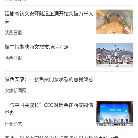
为了回答这个问题，1981年和2002年，地质矿
延榆高铁文安驿隧道正洞开挖突破万米大
关
产部物探化探研究所，对秦始皇陵先后进行了
两次土壤汞量测量。结果显示，在秦始皇陵封
陕西日报
土的中心区域，发现一个面积约1.2万平方米范
端午假期陕西文旅市场活力足
围的强汞异常区。在异常区内，汞含量很高，
陕西日报
高出周边土壤含量的数倍。为了排除其他因素
对测量的影响，检测人员还对据传是陵墓封土
陕西安康：一张免费门票承载的惠民暖意
取土地的鱼池一带的土壤，也做了取样测量，
安康新闻网
所得数据表明那里的土壤汞含量在正常范围
内。分析测量数据，得出的结论是：封土中汞
“与中国共成长”CEO对话会在西安圆满
举办
含量严重超标的原因，不是土壤本身携带，而
是来自地宫中水银挥发后，沿着封土的裂隙上
行业动态
升到封土表面所致。