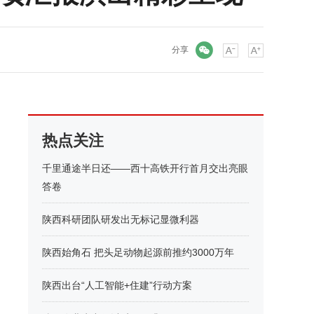
微信
分享
热点关注
千里通途半日还——西十高铁开行首月交出亮眼
答卷
陕西科研团队研发出无标记显微利器
陕西始角石 把头足动物起源前推约3000万年
陕西出台“人工智能+住建”行动方案