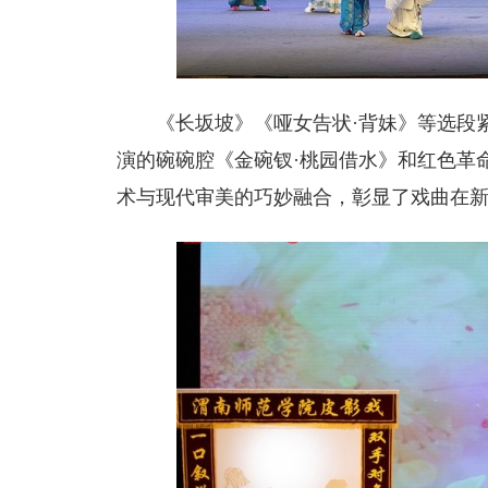
《长坂坡》《哑女告状·背妹》等选段
演的碗碗腔《金碗钗·桃园借水》和红色革
术与现代审美的巧妙融合，彰显了戏曲在