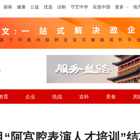
插画
健康
公益
优选
法制
守艺中华
应急中国
更多
地
h
教育
企业
统战
农科
美食
房
目“阿宫腔表演人才培训”