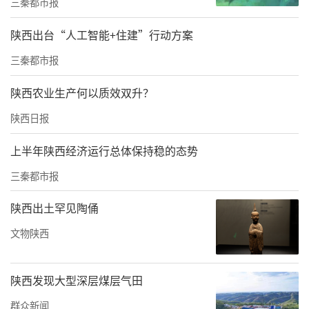
三秦都市报
校长杨晓航教授；陕西华佑医疗投资集团董事
陕西出台“人工智能+住建”行动方案
长张琳等相关领导先后致辞，围绕针灸学术发
三秦都市报
展、中医药创新与文化传播等议题发表重要讲
话。
陕西农业生产何以质效双升？
陕西日报
张琳董事长在发言中阐述了创建天颐堂博物馆
式针灸院的初心与愿景，并立志将其建成集中
上半年陕西经济运行总体保持稳的态势
医药文化展示、专业诊疗与科研教育于一体的
三秦都市报
陕西中医文化新地标。
陕西出土罕见陶俑
年会期间，陕西省针灸学会第三届科学技术奖
文物陕西
颁奖仪式及新当选的专业委员会主任委员聘任
仪式隆重举行。
陕西发现大型深层煤层气田
上午11时，全国首家博物馆式针灸院——天颐堂
群众新闻