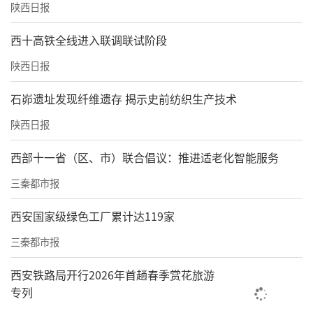
陕西日报
西十高铁全线进入联调联试阶段
陕西日报
石峁遗址发现纤维遗存 揭示史前纺织生产技术
陕西日报
西部十一省（区、市）联合倡议：推进适老化智能服务
三秦都市报
西安国家级绿色工厂累计达119家
三秦都市报
西安铁路局开行2026年首趟春季赏花旅游
专列