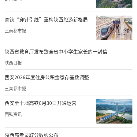
针灸院开业庆典，陕西省原副省长潘连生对天
颐堂博物馆式针灸院的开业表示祝贺，指出该
高铁“穿针引线”重构陕西旅游新格局
项目为陕西民生健康与中医药文化繁荣注入了
三秦都市报
新的活力。
陕西省卫生厅原厅长刘少明对天颐堂博物馆式
陕西省教育厅发布致全省中小学生家长的一封信
针灸院“文化引领、医道融合”理念表示肯
陕西日报
定，并勉励其坚持“传承创新、服务民生”的
西安2026年度住房公积金缴存基数调整
宗旨，打造陕西中医药发展新标杆。
三秦都市报
莲湖区卫生健康局副书记王向东代表地方主管
部门发表讲话，表达了对天颐堂博物馆式针灸
西安至十堰高铁6月30日开通运营
院未来发展的支持与期待。
西铁资讯
仪式结束后，嘉宾们在工作人员的引导下参观
陕西高考录取分数线公布
了这座集文化展示、专业诊疗与科研教学于一