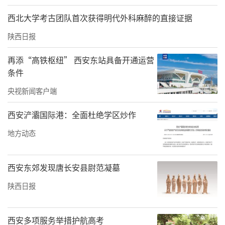
西中医药事业发展的重要里程碑，也为全国中
医药机构的创新路径提供了“西安样本”。未
西北大学考古团队首次获得明代外科麻醉的直接证据
来，天颐堂将秉持“传承精华、守正创新”的
陕西日报
精神，持续为弘扬中医药文化、服务大众健康
再添“高铁枢纽” 西安东站具备开通运营
贡献力量。（董琛）
条件
央视新闻客户端
责任编辑：白睿祺 赵森
西安浐灞国际港：全面杜绝学区炒作
地方动态
西安东郊发现唐长安县尉范凝墓
陕西日报
西安多项服务举措护航高考