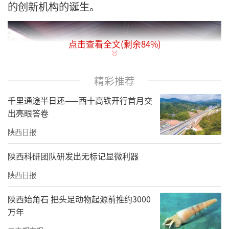
的创新机构的诞生。
点击查看全文(剩余
84
%)
精彩推荐
千里通途半日还——西十高铁开行首月交
出亮眼答卷
陕西日报
陕西科研团队研发出无标记显微利器
陕西日报
上午8时30分，陕西省针灸学会2025年学术年会
正式启幕。国家卫生部原部长、党组书记高
陕西始角石 把头足动物起源前推约3000
强；世界针灸学会联合会主席刘保延教授；中
万年
国针灸学会会长喻晓春教授；陕西中医药大学