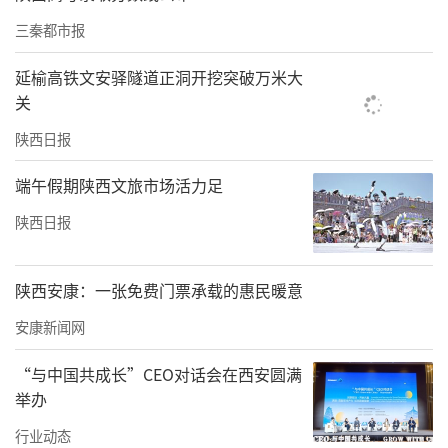
体的现代化针灸机构，对其“在博物馆中诊
三秦都市报
疗，在诊疗中感受文化”的独特氛围给予高度
延榆高铁文安驿隧道正洞开挖突破万米大
评价。
关
陕西日报
天颐堂博物馆式针灸院仰承人文始祖伏羲之创
制，传承黄帝、扁鹊之思想，陈列砭石、明清
端午假期陕西文旅市场活力足
银针、医学典籍孤本等200余件文物，系统呈现
陕西日报
针灸从“医道”到“国术”的演变历程，汇聚
众多国内著名的国医大师、针灸大师、省市级
陕西安康：一张免费门票承载的惠民暖意
名老中医等，设立中医针灸学术流派传承工作
安康新闻网
室，积极弘扬中医药文化，大力推动中华针灸
学术百花齐放。
“与中国共成长”CEO对话会在西安圆满
举办
天颐堂博物馆式针灸院的成功启航，不仅是陕
行业动态