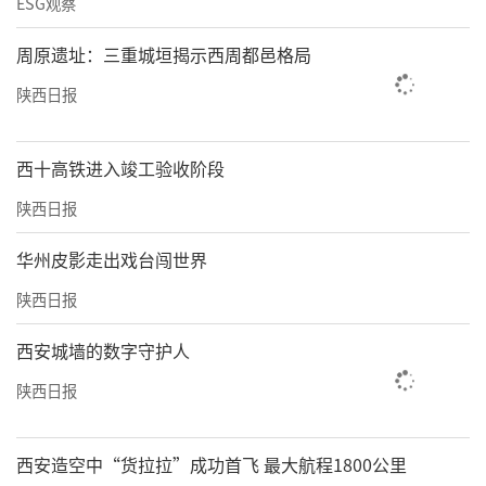
ESG观察
周原遗址：三重城垣揭示西周都邑格局
陕西日报
西十高铁进入竣工验收阶段
陕西日报
华州皮影走出戏台闯世界
陕西日报
西安城墙的数字守护人
陕西日报
西安造空中“货拉拉”成功首飞 最大航程1800公里