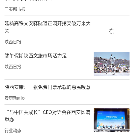
导向，构建了定期研究和跟踪问效、校院两级
三秦都市报
联动和信息反馈、校地街办四方联动等三项机
延榆高铁文安驿隧道正洞开挖突破万米大
制，切实维护校园政治安全与和谐稳定。
关
会上共安排了西北工业大学、陕西师范大学、
陕西日报
西安理工大学和陕西财经职业技术学院4所高校
端午假期陕西文旅市场活力足
交流发言。
陕西日报
下一步，陕西财经职业技术学院将紧紧围绕会
议精神，按照全省高校2025年统战工作要点，
陕西安康：一张免费门票承载的惠民暖意
进一步深学细悟总书记关于做好新时代党的统
安康新闻网
一战线工作的重要思想，在助力乡村振兴、对
“与中国共成长”CEO对话会在西安圆满
接秦创原和助推学校“双高建设”上引领党外
举办
人士冲锋在前深耕细作，落实宗教工作“六个
行业动态
严禁”，在抵御和防范校园传教渗透上常抓不