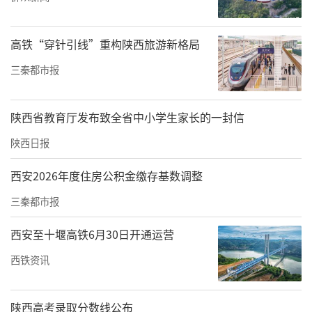
朱华斌在交流发言中提到，近年来，陕西财经
高铁“穿针引线”重构陕西旅游新格局
职业技术学院在省委统战部、省委教育工委的
三秦都市报
坚强领导和工委统战部的有力支持下，聚焦同
心聚力，坚持“三个突出”，推动统一战线工
陕西省教育厅发布致全省中小学生家长的一封信
作稳步前进，取得了一定成效。一是突出顶层
陕西日报
设计，以强化组织领导为目标，建成了一
套“学校党委统一领导、统战部门牵头协调、
西安2026年度住房公积金缴存基数调整
基层组织支持配合、统战成员积极参与”的统
三秦都市报
战工作体系；二是突出载体创新，以深入一线
西安至十堰高铁6月30日开通运营
师生为宗旨，搭建起党外知识分子思想引领、
党员领导干部同党外人士联谊交友、党外知识
西铁资讯
分子政治参与、“六个一”石榴籽育人等四个
平台；三是突出制度建设，以聚人心促稳定为
陕西高考录取分数线公布