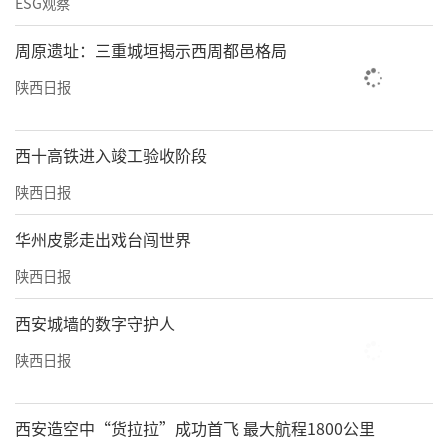
ESG观察
周原遗址：三重城垣揭示西周都邑格局
陕西日报
西十高铁进入竣工验收阶段
陕西日报
华州皮影走出戏台闯世界
陕西日报
西安城墙的数字守护人
陕西日报
西安造空中“货拉拉”成功首飞 最大航程1800公里