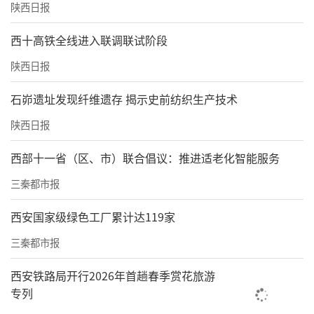
陕西日报
西十高铁全线进入联调联试阶段
陕西日报
石峁遗址发现纤维遗存 揭示史前纺织生产技术
陕西日报
西部十一省（区、市）联合倡议：推进适老化智能服务
三秦都市报
西安国家级绿色工厂累计达119家
三秦都市报
西安铁路局开行2026年首趟春季赏花旅游
专列