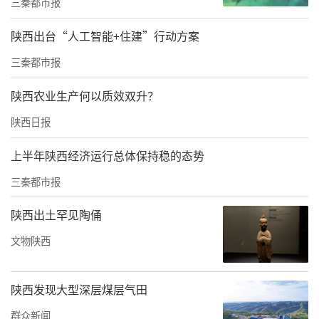
三秦都市报
陕西财经职业技术学院党委副书记朱华斌参加
会议，并以《坚持“三个突出”，践行“143工
陕西出台“人工智能+住建”行动方案
作法”，切实推动学校统战工作行稳致远》为
三秦都市报
题，进行了交流发言。
陕西农业生产何以质效双升？
陕西日报
上半年陕西经济运行总体保持稳的态势
三秦都市报
陕西出土罕见陶俑
文物陕西
陕西发现大型深层煤层气田
群众新闻
党委副书记朱华斌在会上交流发言