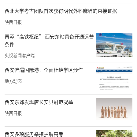
懈，推进民族团结进步创建，在铸牢中华民族
西北大学考古团队首次获得明代外科麻醉的直接证据
共同体意识上突破创新，以财经之力和财经之
陕西日报
为，为全省高校统战工作高质量发展贡献力
再添“高铁枢纽” 西安东站具备开通运营
量。
条件
来源：
陕西财经职业技术学院
央视新闻客户端
责任编辑：白睿祺 李晓庆
西安浐灞国际港：全面杜绝学区炒作
地方动态
西安东郊发现唐长安县尉范凝墓
陕西日报
西安多项服务举措护航高考