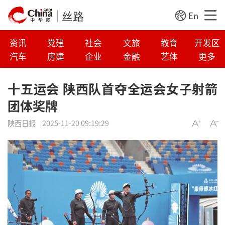
丝路
En
资讯
党建
社会
文旅
教育
开发区
汽车
房建
企业
金融
艺体
更多
十五运会 陕西队首夺全运会女子射箭
团体奖牌
陕西日报
2025-11-20 09:19:29