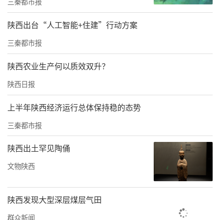
三秦都市报
清宁紧随其后保持稳定发挥，最终以56∶50的
比分先夺2分。次局双方状态均有波动，最终以
陕西出台“人工智能+住建”行动方案
52∶52战平，各取1分。第三局，河南队将比分
三秦都市报
追至3∶3。关键第四局，陕西队开局仅得6环，
陕西农业生产何以质效双升？
之后出现脱靶失误，最终以3∶5的比分憾负河
陕西日报
南队，无缘冠亚军。
短暂调整后，陕西队迎来与福建队的铜牌争夺
上半年陕西经济运行总体保持稳的态势
战。比赛初期，陕西队迅速找回状态，连下两
三秦都市报
局将比分拉大至4∶0。第三局、第四局，福建
陕西出土罕见陶俑
队抓住机会将比分追平至4∶4。在单箭定胜负
文物陕西
的附加赛中，福建队运动员出现脱靶失误，最
终陕西队胜出，将铜牌收入囊中。
陕西发现大型深层煤层气田
“今天天气不好，风太大，但大家在赛场上都
群众新闻