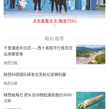
点击查看全文(剩余
75
%)
十一月十九日，陕西队运动员在射箭项目女子反曲弓团体比赛中。
精彩推荐
11月19日，第十五届全国运动会射箭项目女子
千里通途半日还——西十高铁开行首月交
反曲弓团体比赛在深圳市体育中心体育场落下
出亮眼答卷
帷幕，由运动员马毅静、翟悦君、茹清宁组成
陕西日报
的陕西队获得铜牌。这是陕西女子射箭队自198
陕西科研团队研发出无标记显微利器
3年组队以来，首夺全运会女子射箭团体奖牌。
陕西日报
当日举行的半决赛中，陕西队的对手是由运动
员鲍怡静、沈佳雯、张鑫悦组成的河南队。首
陕西始角石 把头足动物起源前推约3000
万年
局较量中，马毅静射出10环高分，翟悦君、茹