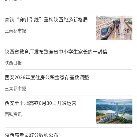
特别坚定。”赛后，马毅静说。翟悦君则坦
言：“我没多想，一心琢磨怎么把每个动作做
高铁“穿针引线”重构陕西旅游新格局
得更干净、更到位。”
三秦都市报
谈及队伍表现，陕西女子射箭队主教练罗恒宇
表示：“队员们整体发挥得很好。通过这次全
陕西省教育厅发布致全省中小学生家长的一封信
运会，我们希望更多孩子能看到队员们在赛场
陕西日报
上的表现，并被这份拼搏精神感染，愿意参与
西安2026年度住房公积金缴存基数调整
射箭运动。这对陕西射箭项目的发展非常重
要。”
（记者 张江舟 文/图）
三秦都市报
来源：陕西日报
西安至十堰高铁6月30日开通运营
西铁资讯
责任编辑：白睿祺 赵森
陕西高考录取分数线公布