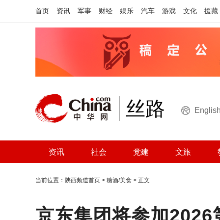
首页
资讯
军事
财经
娱乐
汽车
游戏
文化
援藏
丝路
Englis
资讯
社会
党建
文旅
当前位置：
陕西频道首页
>
糖酒/美食
> 正文
京东集团将参加202