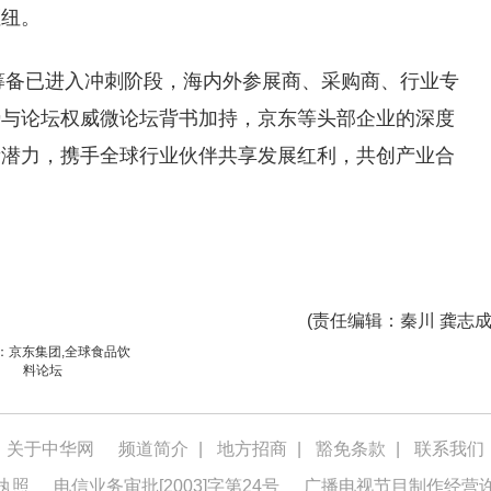
枢纽。
坛筹备已进入冲刺阶段，海内外参展商、采购商、行业专
势与论坛权威微论坛背书加持，京东等头部企业的深度
新潜力，携手全球行业伙伴共享发展红利，共创产业合
(
责任编辑
：秦川 龚志成
：京东集团,全球食品饮
料论坛
关于中华网
频道简介
|
地方招商
|
豁免条款
|
联系我们
执照
电信业务审批[2003]字第24号
广播电视节目制作经营