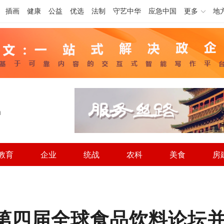
插画
健康
公益
优选
法制
守艺中华
应急中国
更多
地
h
教育
企业
统战
农科
美食
房
6第四届全球食品饮料论坛