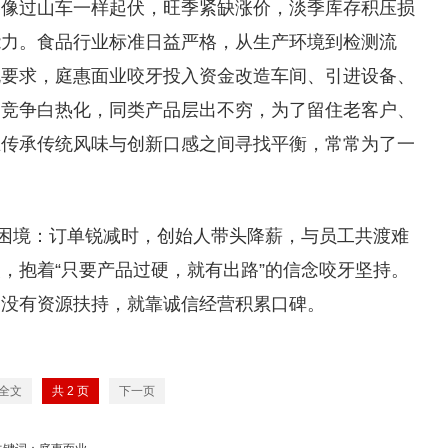
格像过山车一样起伏，旺季紧缺涨价，淡季库存积压损
能力。食品行业标准日益严格，从生产环境到检测流
规要求，庭惠面业咬牙投入资金改造车间、引进设备、
场竞争白热化，同类产品层出不穷，为了留住老客户、
在传承传统风味与创新口感之间寻找平衡，常常为了一
的困境：订单锐减时，创始人带头降薪，与员工共渡难
，抱着“只要产品过硬，就有出路”的信念咬牙坚持。
；没有资源扶持，就靠诚信经营积累口碑。
全文
共
2
页
下一页