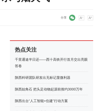
微信
分享
热点关注
千里通途半日还——西十高铁开行首月交出亮眼
答卷
陕西科研团队研发出无标记显微利器
陕西始角石 把头足动物起源前推约3000万年
陕西出台“人工智能+住建”行动方案