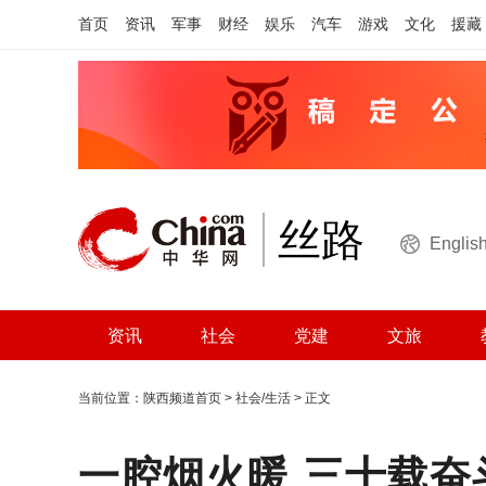
首页
资讯
军事
财经
娱乐
汽车
游戏
文化
援藏
丝路
Englis
资讯
社会
党建
文旅
当前位置：
陕西频道首页
>
社会/生活
> 正文
一腔烟火暖 三十载