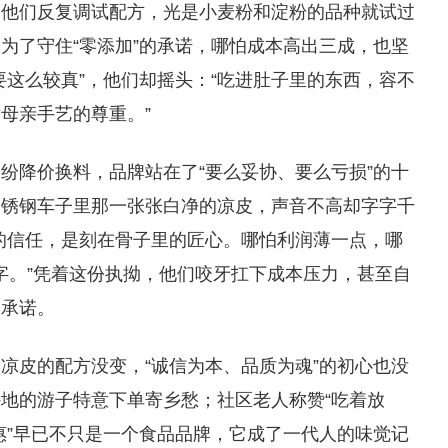
，他们反复调试配方，光是小麦粉和淀粉的品种就试过
为了守住“零添加”的承诺，哪怕成本高出三成，也坚
要这么较真”，他们却摇头：“吃进肚子里的东西，容不
母亲手艺的尊重。”
纷降价换料，品牌站在了“要么妥协、要么亏损”的十
不锈钢车子里那一张张白净的凉皮，声音不高却字字千
的信任，是刻在骨子里的匠心。哪怕利润薄一点，哪
个字。”凭着这份执拗，他们咬牙扛下成本压力，甚至自
和承诺。
凉皮的配方没变，“诚信为本、品质为魂”的初心也没
地的游子特意下单寄乡愁；社区老人称赞“吃着放
庭惠”早已不只是一个食品品牌，它成了一代人的味觉记