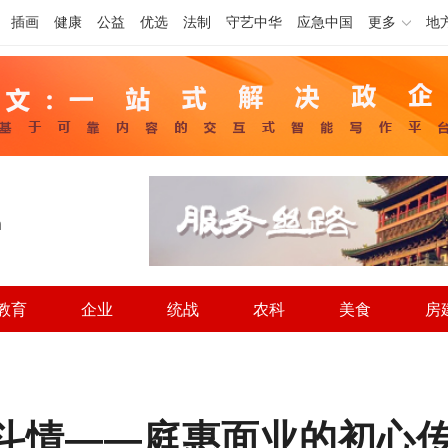
插画
健康
公益
优选
法制
守艺中华
应急中国
更多
地
h
教育
企业
统战
农科
美食
房
奋斗情——庭惠面业的初心