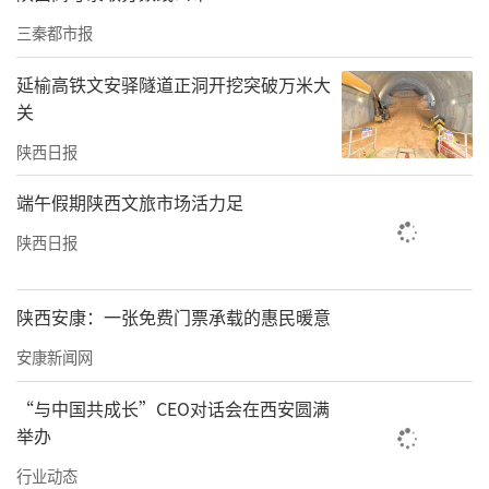
盲目进补等问题，神木市老年大学联合市医
三秦都市报
院、市营养学会常态化开设《食品营养与健
延榆高铁文安驿隧道正洞开挖突破万米大
康》精品课程。神木市营养学会理事长王亚红
关
表示，课程结合老年生活场景，用通俗易懂的
陕西日报
语言讲解饮食误区、营养餐桌、家庭健康管理
端午假期陕西文旅市场活力足
等实用知识。“课程严格依据《中国老年人膳
食指南》编写，贴合老年人生理特点和健康需
陕西日报
求，通过理论讲解、实操演练、趣味互动的形
式，让老年人轻松掌握养生知识，养成健康生
陕西安康：一张免费门票承载的惠民暖意
活方式。”王亚红介绍道。
安康新闻网
常态化的科普课堂，有效帮助老年学员纠正不
“与中国共成长”CEO对话会在西安圆满
举办
良饮食习惯、树立科学饮食观念。学员刘小丽
学习课程两个多月后收获满满：“以前早餐只
行业动态