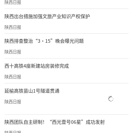
陕西日报
​陕西出台措施加强文旅产业知识产权保护
陕西日报
陕西排查整治“3·15”晚会曝光问题
陕西日报
西十高铁4座新建站房装修完成
陕西日报
延榆高铁苗山1号隧道贯通
陕西日报
陕西团队自主研制！“西光壹号06星”成功发射
陕西日报