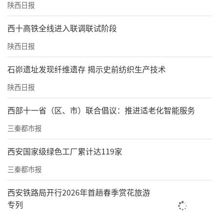
陕西日报
西十高铁全线进入联调联试阶段
陕西日报
石峁遗址发现纤维遗存 揭示史前纺织生产技术
陕西日报
西部十一省（区、市）联合倡议：推进适老化智能服务
三秦都市报
西安国家级绿色工厂累计达119家
三秦都市报
西安铁路局开行2026年首趟春季赏花旅游
专列