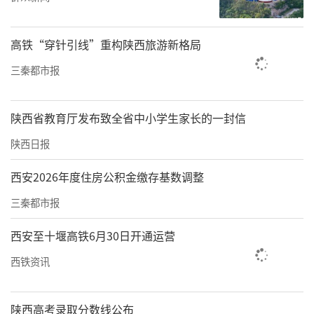
要多补充肉、蛋、奶、豆制品等优质蛋白，保
障胎儿正常发育，同时要控制水果摄入量，降
高铁“穿针引线”重构陕西旅游新格局
低妊娠期糖尿病的发病风险。”
三秦都市报
陕西省教育厅发布致全省中小学生家长的一封信
陕西日报
西安2026年度住房公积金缴存基数调整
三秦都市报
西安至十堰高铁6月30日开通运营
西铁资讯
此外，针对老年人饮食结构失衡、口味偏重、
陕西高考录取分数线公布