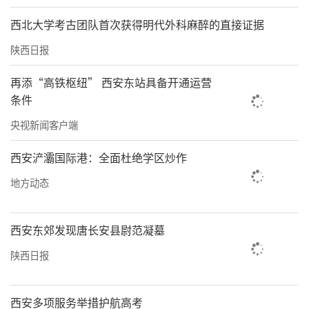
吃鸡蛋和稀饭，营养结构单一。听完课后，我
西北大学考古团队首次获得明代外科麻醉的直接证据
每天坚持喝奶、吃蛋、绿色蔬菜，饮食变得规
陕西日报
律健康。”
再添“高铁枢纽” 西安东站具备开通运营
一餐一饭皆养生，科学膳食护安康。神木市将
条件
持续深化全民营养健康服务体系建设，优化重
央视新闻客户端
点人群精准营养诊疗，常态化开展普惠性营养
科普宣传，让科学膳食理念走进千家万户，用
西安浐灞国际港：全面杜绝学区炒作
精细化健康服务为全民健康保驾护航。（
马倩
地方动态
曹瑞 实习生 杨佳佳
）
西安东郊发现唐长安县尉范凝墓
————————————————
陕西日报
西安多项服务举措护航高考