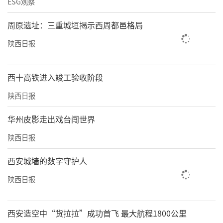
ESG观察
周原遗址：三重城垣揭示西周都邑格局
陕西日报
西十高铁进入竣工验收阶段
陕西日报
华州皮影走出戏台闯世界
陕西日报
西安城墙的数字守护人
陕西日报
西安造空中“货拉拉”成功首飞 最大航程1800公里