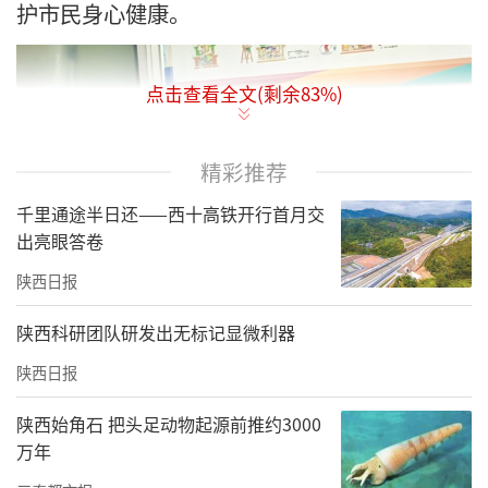
护市民身心健康。
点击查看全文(剩余
83
%)
精彩推荐
千里通途半日还——西十高铁开行首月交
出亮眼答卷
陕西日报
陕西科研团队研发出无标记显微利器
陕西日报
走进神木市医院临床营养科诊室，医护人员正
陕西始角石 把头足动物起源前推约3000
在为孕期妇女提供营养状况评估与咨询服务，
万年