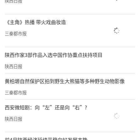
陕西日报
《主角》热播 带火戏曲妆造
三秦都市报
陕西作家3部作品入选中国作协重点扶持项目
陕西日报
责任编辑：方点 赵森
黄柏塬自然保护区拍到野生大熊猫等多种野生动物影像
三秦都市报
西安微短剧：向“左”还是向“右”?
陕西日报
前4月陕西经济延续平稳向好发展态势