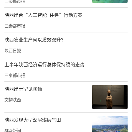
精准指导孕期营养摄入与体重管理，科学规避
三秦都市报
孕期饮食风险。
陕西出台“人工智能+住建”行动方案
神木市医院临床营养科副主任护师王海云介
三秦都市报
绍，科室接诊人群覆盖面广，重点服务孕产妇
陕西农业生产何以质效双升？
及高血压、糖尿病、高血脂、脂肪肝等慢性病
陕西日报
患者。“很多慢性病、孕期并发症都与不合理
饮食息息相关，我们通过一对一沟通、个性化
上半年陕西经济运行总体保持稳的态势
指导，为患者制定专属营养方案，帮助大家通
三秦都市报
过科学饮食调理身体、控制病情。”王海云说
陕西出土罕见陶俑
道。
文物陕西
专业的营养干预切实惠及孕产妇群体。市民黄
晶在接受咨询后深有感触：“通过专业评估和
陕西发现大型深层煤层气田
讲解，我明确知道了孕期体重不能增长过快，
群众新闻