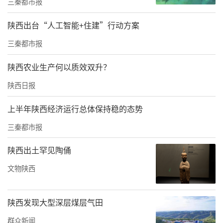
明育人土壤的生动缩影。
三秦都市报
近年来，佳县始终坚持立德树人根本任务，把
陕西出台“人工智能+住建”行动方案
未成年人思想道德建设作为教育工作的重中之
三秦都市报
重，深耕德育沃土，定期开展爱国主义教育、
陕西农业生产何以质效双升？
文明礼仪教育等系列活动，搭建青少年成长成
陕西日报
才平台，引导广大青少年扣好人生第一粒扣
子，培育德智体美劳全面发展的时代新人。
上半年陕西经济运行总体保持稳的态势
下一步，佳县将持续深化新时代未成年人思想
三秦都市报
道德建设工作，大力宣传“新时代好少年”先
陕西出土罕见陶俑
进事迹，激励全县广大青少年以先进为标杆，
文物陕西
争做有理想、敢担当、能吃苦、肯奋斗的新时
代好少年，全面展现新时代佳县青少年爱党爱
陕西发现大型深层煤层气田
国、自立自强、向上向善的精神风貌，为佳县
群众新闻