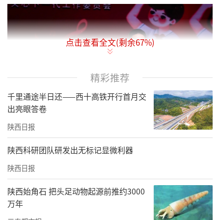
点击查看全文(剩余
67
%)
精彩推荐
千里通途半日还——西十高铁开行首月交
出亮眼答卷
陕西日报
陕西科研团队研发出无标记显微利器
陕西日报
少年强则国强，少年进步则家乡进步。此次获
评既是两名学子个人素养与不懈努力的成果，
陕西始角石 把头足动物起源前推约3000
也是佳县深耕未成年人思想道德建设、厚植文
万年