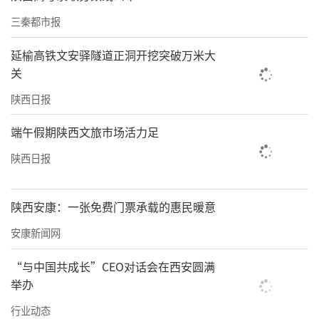
三秦都市报
延榆高铁文安驿隧道正洞开挖突破万米大
关
陕西日报
端午假期陕西文旅市场活力足
陕西日报
陕西安康：一张免费门票承载的惠民暖意
安康新闻网
“与中国共成长”CEO对话会在西安圆满
举办
行业动态
责任编辑：方点 赵森