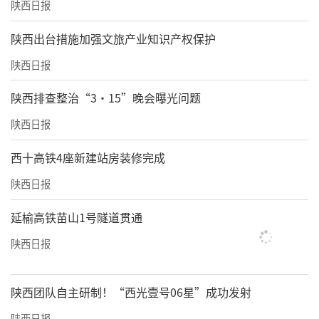
陕西日报
​陕西出台措施加强文旅产业知识产权保护
陕西日报
陕西排查整治“3·15”晚会曝光问题
陕西日报
西十高铁4座新建站房装修完成
陕西日报
延榆高铁苗山1号隧道贯通
陕西日报
陕西团队自主研制！“西光壹号06星”成功发射
陕西日报