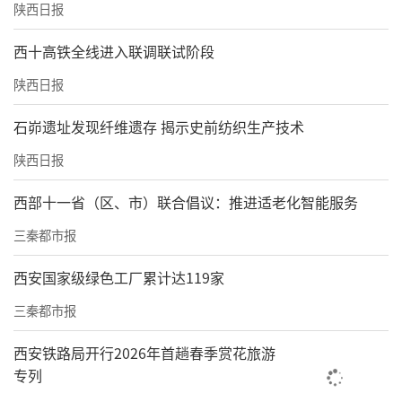
陕西日报
西十高铁全线进入联调联试阶段
陕西日报
石峁遗址发现纤维遗存 揭示史前纺织生产技术
陕西日报
西部十一省（区、市）联合倡议：推进适老化智能服务
三秦都市报
西安国家级绿色工厂累计达119家
三秦都市报
西安铁路局开行2026年首趟春季赏花旅游
专列