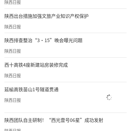
陕西日报
​陕西出台措施加强文旅产业知识产权保护
陕西日报
陕西排查整治“3·15”晚会曝光问题
陕西日报
西十高铁4座新建站房装修完成
陕西日报
延榆高铁苗山1号隧道贯通
陕西日报
陕西团队自主研制！“西光壹号06星”成功发射
陕西日报