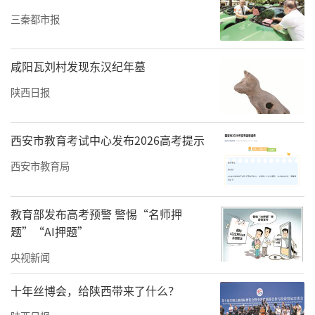
《王二小》精彩亮相，神话典故、国学寓言、
三秦都市报
红色故事同台呈现，让幼儿在角色扮演中感悟
中华传统文化与红色精神。小演员们自信登
咸阳瓦刘村发现东汉纪年墓
台、认真演绎，台下喝彩掌声接连不断。
陕西日报
书香润童心，剧演伴成长。本次活动以多阶段
分层阅读夯实学习根基，以13处静态展览复盘
西安市教育考试中心发布2026高考提示
精读绘本课程与剧目筹备成效，以舞台绘本剧
西安市教育局
活化绘本内容，既圆满收官本届阅读月，又为
孩子们献上别致的六一礼物。今后幼儿园将持
教育部发布高考预警 警惕“名师押
续深耕书香校园建设，坚持以绘本阅读、戏剧
题”“AI押题”
表演为载体，让阅读陪伴幼儿岁岁成长。
央视新闻
————————————————
十年丝博会，给陕西带来了什么？