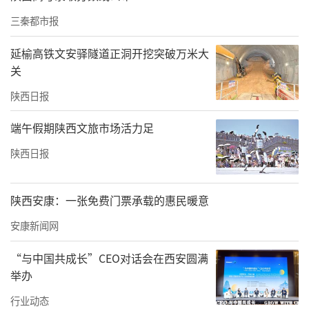
在阅读月中的坚持与进步，鼓励孩子们坚持阅
三秦都市报
读、乐享阅读。仪式尾声，小班幼儿带来《古
延榆高铁文安驿隧道正洞开挖突破万米大
诗诵唱》表演，稚嫩清脆的吟唱古韵盎然，为
关
后续绘本剧展演精彩开篇。
陕西日报
端午假期陕西文旅市场活力足
陕西日报
陕西安康：一张免费门票承载的惠民暖意
安康新闻网
“与中国共成长”CEO对话会在西安圆满
举办
行业动态