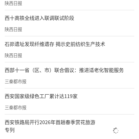
陕西日报
西十高铁全线进入联调联试阶段
陕西日报
石峁遗址发现纤维遗存 揭示史前纺织生产技术
陕西日报
西部十一省（区、市）联合倡议：推进适老化智能服务
三秦都市报
西安国家级绿色工厂累计达119家
三秦都市报
西安铁路局开行2026年首趟春季赏花旅游
专列