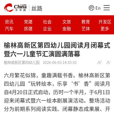
丝路
En
资讯
党建
社会
文旅
教育
开发区
汽车
房建
企业
金融
艺体
更多
榆林高新区第四幼儿园阅读月闭幕式
暨六一儿童节汇演圆满落幕
榆林高新区第四幼儿园
2026-06-03 14:35:35
六月繁花似锦，童趣满载书香。榆林高新区第
四幼儿园“玩转绘本，乐享‘书’香”阅读月
自4月20日正式启动，历时一个半月，于6月1日
迎来闭幕式暨六一绘本剧展演活动。整场活动
分为前期系列阅读实践、闭幕静态成果展、开