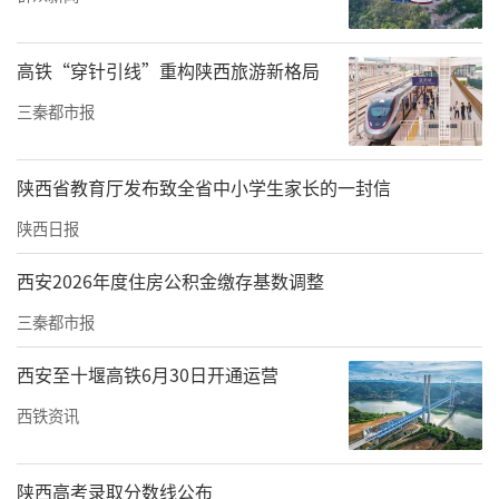
驻足翻阅、留言互动，直观见证孩子们从绘本
研读、课程探究到编排剧目全过程的成长蜕
高铁“穿针引线”重构陕西旅游新格局
变，沉浸式感受全园浓厚书香氛围。
三秦都市报
静态展览圆满落幕，阅读月闭幕式暨绘本剧展
演文艺汇演正式启幕，现场氛围温馨热烈、书
陕西省教育厅发布致全省中小学生家长的一封信
香浓郁。活动伊始，榆林高新区管委会四级调
陕西日报
研员杨小静看望幼儿代表、送上慰问礼品，充
西安2026年度住房公积金缴存基数调整
分体现了社会各界对学前教育和幼儿成长的关
三秦都市报
怀。随后，现场举行“书香家庭”颁奖典礼，
表彰在亲子阅读打卡、自制绘本创作等活动中
西安至十堰高铁6月30日开通运营
表现优秀的家庭，树立共读榜样、弘扬书香家
西铁资讯
风，助推家校共育落地生根。程继凤园长正式
宣布活动开幕，为孩子们送上祝福，肯定大家
陕西高考录取分数线公布