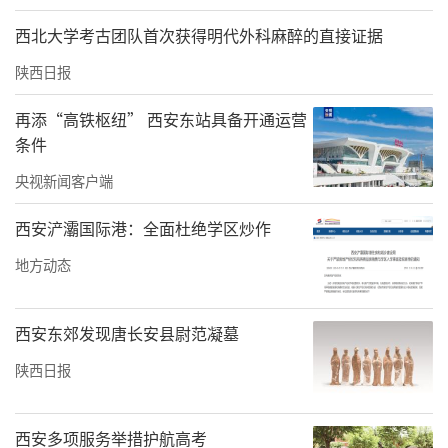
仪式过后，共计13部绘本剧目分三大篇章轮番
上演。第一篇章：童趣绘本·童话天地，大六
西北大学考古团队首次获得明代外科麻醉的直接证据
班《蚂蚁王国》、大七班《皇帝的新装》、中
陕西日报
四班《神奇糖果之猪村冒险》、中一班《老鼠
再添“高铁枢纽” 西安东站具备开通运营
嫁女》、大三班《聪明的阿凡提》依次登台，
条件
孩子们化身绘本角色，用灵动的表演还原经典
央视新闻客户端
童话，将绘本里的奇趣世界搬到舞台；第二篇
西安浐灞国际港：全面杜绝学区炒作
章：童心守护·绿色同行，中三班《谁动了我
的绿色》以绘本演绎传递环保理念，在童趣表
地方动态
演中种下爱护自然的种子；第三篇章：经典传
承·古韵新声汇集传统文化与红色剧目，中五
西安东郊发现唐长安县尉范凝墓
班《从前有个筋斗云》、大二班《哪吒闹
陕西日报
海》、大四班《西游记之智擒金银角》、中二
班《曾子杀猪》、大一班《空城计》、大五班
西安多项服务举措护航高考