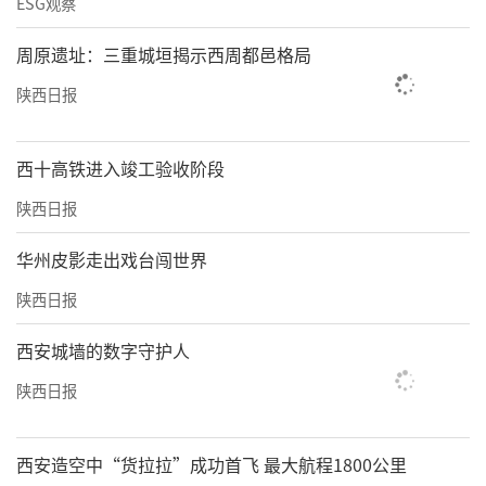
ESG观察
周原遗址：三重城垣揭示西周都邑格局
陕西日报
西十高铁进入竣工验收阶段
陕西日报
华州皮影走出戏台闯世界
陕西日报
西安城墙的数字守护人
陕西日报
西安造空中“货拉拉”成功首飞 最大航程1800公里