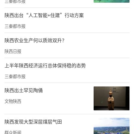
三秦都市报
宫等七大游戏点位，让幼儿在沉浸式玩乐中初
陕西出台“人工智能+住建”行动方案
识绘本、亲近阅读；4月21日—5月25日进入主
三秦都市报
体实施阶段，全园落地21天亲子阅读打卡、亲
子自制绘本创作、优秀家庭图书角评选等家园
陕西农业生产何以质效双升？
共读项目，各班紧扣本班选定剧目配套精读绘
陕西日报
本，系统化开展绘本主题课程学习，为绘本剧
上半年陕西经济运行总体保持稳的态势
编排、成果展出夯实基础。
三秦都市报
活动伊始，校园操场周边同步开设13个静态成
陕西出土罕见陶俑
果展区，所有展品围绕绘本剧对应的精读绘本
课程进行布设，集中展现各班绘本课程实施过
文物陕西
程与幼儿阶段性作品。展区陈列幼儿依托精读
绘本创作的手绘作品、角色美工以及中大班成
陕西发现大型深层煤层气田
册的21天精读学习日记、班级课程纪实，家长
群众新闻