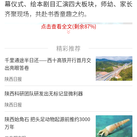
幕仪式、绘本剧目汇演四大板块，师幼、家长
齐聚现场，共赴书香童趣之约。
点击查看全文(剩余
87
%)
精彩推荐
千里通途半日还——西十高铁开行首月交
出亮眼答卷
陕西日报
陕西科研团队研发出无标记显微利器
陕西日报
阅读月活动分阶段有序推进：启动仪式依托绘
陕西始角石 把头足动物起源前推约3000
本角色装扮入园、趣味游园会开展，开设绘本
万年
音乐游戏、图书盲盒漂流、芳草诗会、听读迷