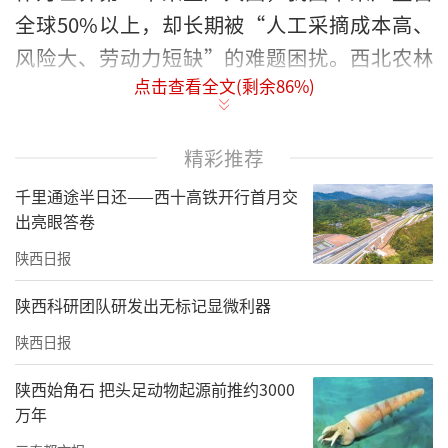
全球50%以上，却长期被“人工采摘成本高、
风险大、劳动力短缺”的难题困扰。西北农林
点击查看全文(剩余
86
%)
科技大学杨增福教授团队以一颗“让果农少受
罪”的初心，开启苹果采摘机器人的研发之
路，让冰冷的机械臂在果园里跳起了“摘果
精彩推荐
舞”。
千里通途半日还——西十高铁开行首月交
出亮眼答卷
从“痛点”到“突破”：机器人学会“绕枝摘
陕西日报
果”
陕西科研团队研发出无标记显微利器
“研发高效无损的苹果采摘机器人，是个世界
级难题。”杨增福团队自2018年起，在农业农
陕西日报
村部的支持下啃起了这块“硬骨头”。2021
陕西始角石 把头足动物起源前推约3000
年，国内首台双臂采摘机器人横空出世，第一
万年
次尝试在果树枝桠间穿梭；随后，轻简型双臂