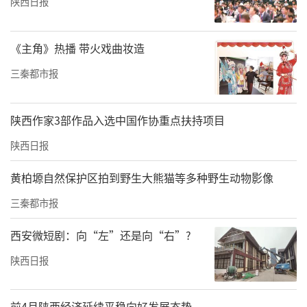
陕西日报
《主角》热播 带火戏曲妆造
三秦都市报
陕西作家3部作品入选中国作协重点扶持项目
陕西日报
黄柏塬自然保护区拍到野生大熊猫等多种野生动物影像
三秦都市报
西安微短剧：向“左”还是向“右”?
陕西日报
前4月陕西经济延续平稳向好发展态势