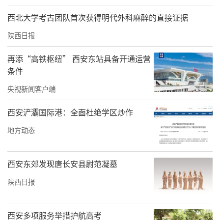
“就像法拉第发明交流电时，谁能想到它会照
西北大学考古团队首次获得明代外科麻醉的直接证据
亮今天的万家灯火？”杨增福教授说，科研创
新就像种子，扎根产业的土壤才能发芽。
陕西日报
从现在到未来：果园里的“机器人”将玩
再添“高铁枢纽” 西安东站具备开通运营
条件
出“新花样”
央视新闻客户端
“未来的果园，可能不用果农亲自上阵，倒是
上百台机器人协同作业，白天黑夜连续工
西安浐灞国际港：全面杜绝学区炒作
作！”杨增福畅想道。在他看来，未来5-10年
地方动态
农业机器人会玩出“新花样”，靠5G组网“抱
团干活”，凭智能脑袋“随机应变”（根据果
西安东郊发现唐长安县尉范凝墓
实成熟度、天气调整方案），借多光谱技术无
陕西日报
视风吹日晒，24小时不休息。
杨增福教授表示，要让中国智慧农业真正领跑
西安多项服务举措护航高考