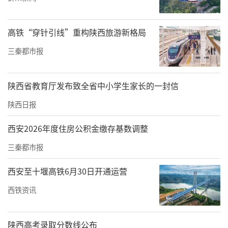
团队的“秘密武器”藏在算法里：早期的YOLO
v5算法让机器人识别苹果的准确率高达99.2
高铁“穿针引线”重构陕西旅游新格局
6%，如今更是在原有高准确度识别算法上融合
三秦都市报
果实姿态角测量算法，能像经验丰富的果农一
样，精准判断苹果在枝头歪着、斜着的角度，
陕西省教育厅发布致全省中小学生家长的一封信
指挥机械臂灵巧地“绕开树枝”，既稳稳摘下
陕西日报
果子，又避免碰撞损伤。这套“避障摘果
术”，让采摘成功率大幅提升。
西安2026年度住房公积金缴存基数调整
从实验室到果园：机器人“闯市场”的背后
三秦都市报
“机器人不是实验室里的‘花瓶’，要能真正
西安至十堰高铁6月30日开通运营
帮果农干活！”杨增福团队带着这个念头，开
西铁资讯
始着手于让机器人产业化。如今，他们的技术
已牵手多家企业，还在碑林区西安创新设计中
陕西高考录取分数线公布