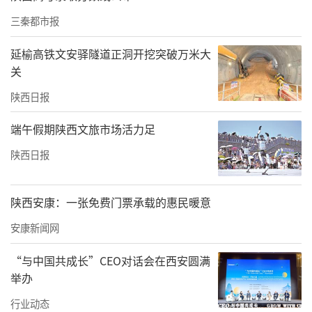
心“落户”，成立了唐耕机器人公司，让理论
三秦都市报
知识变成能下地干活的“真家伙”。
延榆高铁文安驿隧道正洞开挖突破万米大
关
陕西日报
端午假期陕西文旅市场活力足
陕西日报
陕西安康：一张免费门票承载的惠民暖意
安康新闻网
在产业化过程中，碑林环大学科创集团提供路
演、展览、宣传等活动平台，帮助他们拓展市
“与中国共成长”CEO对话会在西安圆满
举办
场，把机器人的“本领”广泛传播。
行业动态