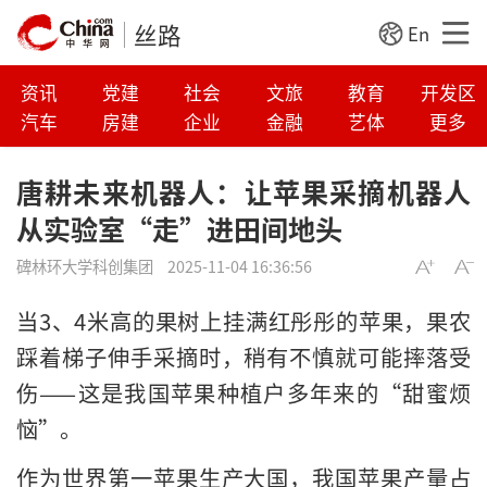
丝路
En
资讯
党建
社会
文旅
教育
开发区
汽车
房建
企业
金融
艺体
更多
唐耕未来机器人：让苹果采摘机器人
从实验室“走”进田间地头
碑林环大学科创集团
2025-11-04 16:36:56
当3、4米高的果树上挂满红彤彤的苹果，果农
踩着梯子伸手采摘时，稍有不慎就可能摔落受
伤——这是我国苹果种植户多年来的“甜蜜烦
恼”。
作为世界第一苹果生产大国，我国苹果产量占