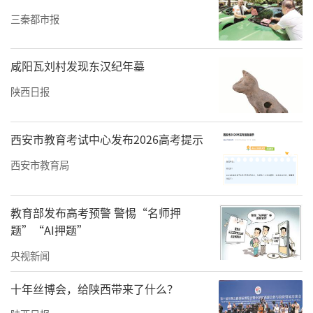
全球，还得跨过两道坎：一是让激光雷达、光
三秦都市报
谱相机这些“眼睛”实现国产化；二是建立国
家级“果园数据库”提升AI泛化能力，让AI
咸阳瓦刘村发现东汉纪年墓
更“懂”水果。
陕西日报
在“乡村振兴”的大舞台上，杨增福团队甘
当“先行兵”。他们相信，总有一天，这些机
西安市教育考试中心发布2026高考提示
器人会成为果农的“好帮手”，让“国货”技
西安市教育局
术在田间地头闪耀光芒。
教育部发布高考预警 警惕“名师押
责任编辑：白睿祺 赵森
题”“AI押题”
央视新闻
十年丝博会，给陕西带来了什么？