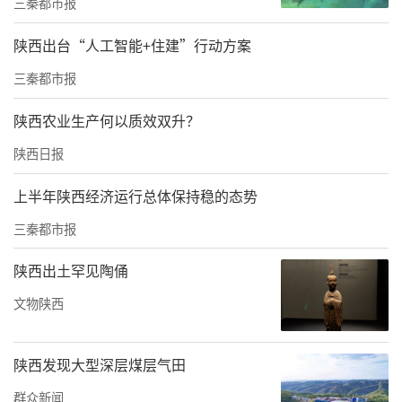
三秦都市报
机、广域六臂机、五臂机……数代“苹果采摘
陕西出台“人工智能+住建”行动方案
能手”接连亮相，每一次迭代都离“替代人
三秦都市报
工”的目标更近一步。
陕西农业生产何以质效双升？
陕西日报
上半年陕西经济运行总体保持稳的态势
三秦都市报
陕西出土罕见陶俑
文物陕西
陕西发现大型深层煤层气田
群众新闻