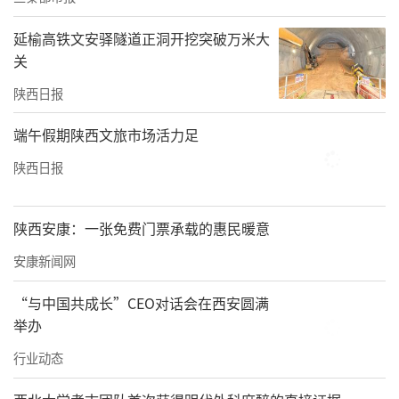
机器人整齐列队，揽雀尾、白鹤亮翅等一套刚
柔并济的太极招式行云流水般展开。汉中市民
延榆高铁文安驿隧道正洞开挖突破万米大
关
田静说：“以前只在电视上看过机器人跳舞，
这次亲眼见了，很震撼也很新奇，孩子特别喜
陕西日报
欢。”
端午假期陕西文旅市场活力足
金延安景区依托红色资源与黄土民俗底蕴，推
陕西日报
动传统节日体验与红色研学深度融合，把节令
习俗、非遗展演与红色沉浸式演艺串成体验动
陕西安康：一张免费门票承载的惠民暖意
线，打造出传统民俗与红色记忆交织的节日盛
安康新闻网
宴。包粽子、编五彩绳、缝香囊等手作活动现
“与中国共成长”CEO对话会在西安圆满
场人气颇高，射五毒、套粽子、陆地冰壶、旱
举办
地龙舟等趣味活动吸引了众多家庭互动体验。
行业动态
非遗体验活动亮点十足。全省联动开展刺绣、