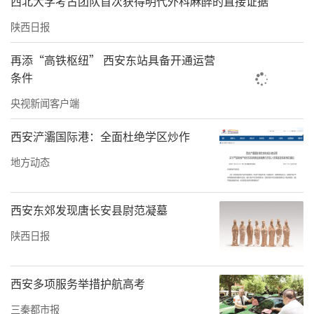
西北大学考古团队首次获得明代外科麻醉的直接证据
漆扇绘制、艾草花束DIY、陕北剪纸、面花展演
陕西日报
等非遗手作活动，各大文旅街区、景区开设非
遗市集，让非遗走进大众生活。端午假期，全
再添“高铁枢纽” 西安东站具备开通运营
省共举办非遗展示展演、沉浸式体验、非遗进
条件
景区等活动386场，79.35万人次线上线下参
央视新闻客户端
与。
西安浐灞国际港：全面杜绝学区炒作
据不完全统计，端午假期，全省累计举办各类
地方动态
群众文化活动2694场次，服务群众118.22万人
次，同比增长16.2％。（
记者 李卫
）
西安东郊发现唐长安县尉范凝墓
责任编辑：方点 赵森
陕西日报
西安多项服务举措护航高考
三秦都市报