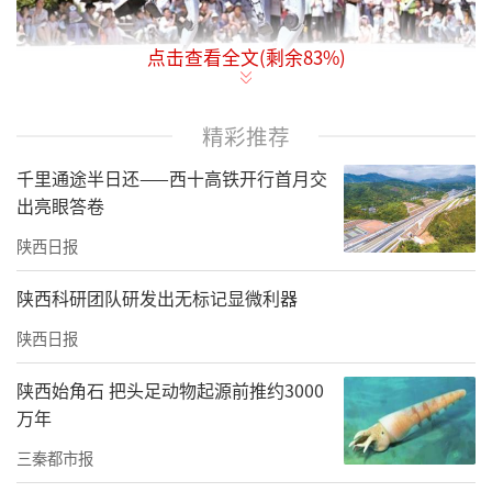
点击查看全文(剩余
83
%)
6月20日，市民游客在汉中市天汉楼广场观看机器人表演。通讯员郭
精彩推荐
阳 摄
千里通途半日还——西十高铁开行首月交
出亮眼答卷
陕西日报
陕西科研团队研发出无标记显微利器
陕西日报
陕西始角石 把头足动物起源前推约3000
万年
三秦都市报