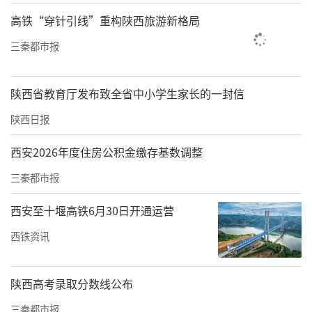
打造亲水端午特色体验；陕北地区将端午民俗
高铁“穿针引线”重构陕西旅游新格局
与红色文化深度融合，推出红色演艺、红色打
卡、红色研学配套活动。
三秦都市报
迎着仲夏的风，2026汉中市“汉风古韵·传奇
陕西省教育厅发布致全省中小学生家长的一封信
夜”暨“端午”汉江龙舟文化季促消费活动火
陕西日报
热开展。数万人相聚汉江之滨，赏机器人跳
舞、打太极拳，逛集市，感受“文旅+科技”的
西安2026年度住房公积金缴存基数调整
全新体验。仅端午节当天，活动就吸引5万人次
三秦都市报
参与体验。
西安至十堰高铁6月30日开通运营
6月19日，2026汉中市“汉风古韵·传奇夜”及
西铁资讯
2026秦岭熊猫音乐嗨唱季先后拉开帷幕。机器
人与国家级非遗汉调桄桄跨界组合，机械的质
陕西高考录取分数线公布
感与戏曲的古韵打造出跨越时空的戏曲幻境；
三秦都市报