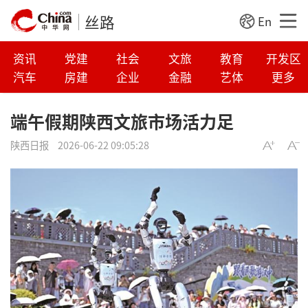
丝路
En
资讯
党建
社会
文旅
教育
开发区
汽车
房建
企业
金融
艺体
更多
端午假期陕西文旅市场活力足
陕西日报
2026-06-22 09:05:28