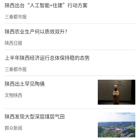
陕西出台“人工智能+住建”行动方案
6月19日，游客在金延安景区欣赏国风表演。通讯员任龙 摄
三秦都市报
端午假期，在陕西，热闹的大集、精彩的非遗
陕西农业生产何以质效双升？
展演、传统民俗体验和特色文旅场景，营造出
陕西日报
浓浓节日氛围。市民游客观龙舟竞渡、品粽香
上半年陕西经济运行总体保持稳的态势
绵长、赏三秦山水、寻千年文脉，共度佳节。
三秦都市报
长安十二时辰主题街区复刻大唐端午盛景，从
陕西出土罕见陶俑
百官迎宾大典、千古离骚诗会到科技非遗互动
体验，以新潮文旅形式活化传统民俗，让游客
文物陕西
沉浸式感受传统文化魅力。
陕西发现大型深层煤层气田
依托汉江、渭河水域资源，陕南、关中多地举
群众新闻
办龙舟邀请赛、桨板公开赛等水上赛事活动，