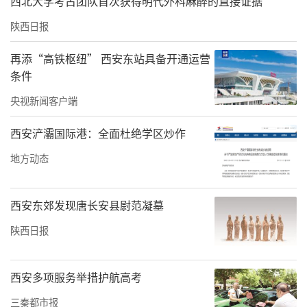
西北大学考古团队首次获得明代外科麻醉的直接证据
责任编辑：方点 赵森
陕西日报
再添“高铁枢纽” 西安东站具备开通运营
条件
央视新闻客户端
西安浐灞国际港：全面杜绝学区炒作
地方动态
西安东郊发现唐长安县尉范凝墓
陕西日报
西安多项服务举措护航高考
三秦都市报