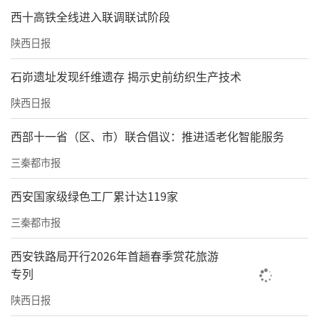
西十高铁全线进入联调联试阶段
陕西日报
石峁遗址发现纤维遗存 揭示史前纺织生产技术
陕西日报
西部十一省（区、市）联合倡议：推进适老化智能服务
三秦都市报
西安国家级绿色工厂累计达119家
三秦都市报
西安铁路局开行2026年首趟春季赏花旅游
专列
陕西日报