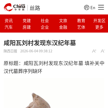
丝路
En
资讯
党建
社会
文旅
教育
开发区
汽车
房建
企业
金融
艺体
更多
咸阳瓦刘村发现东汉纪年墓
陕西日报
2026-06-04 09:38:12
原标题：咸阳瓦刘村发现东汉纪年墓 填补关中
汉代墓葬序列缺环