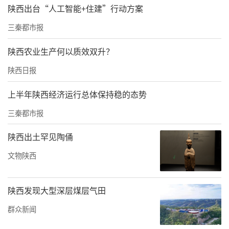
陕西出台“人工智能+住建”行动方案
三秦都市报
陕西农业生产何以质效双升？
陕西日报
上半年陕西经济运行总体保持稳的态势
瓦刘墓地东汉纪年墓出土的陶案（资料照片）。陕西省考古研究院
三秦都市报
供图
6月3日，记者从省考古研究院获悉：该院在咸
陕西出土罕见陶俑
阳市渭城区底张街道瓦刘村发掘了一处东汉时
文物陕西
期墓地，发现4座纪年墓，出土了带有明确纪年
文字的朱书陶罐（瓶），为瓦刘墓地及关中地
陕西发现大型深层煤层气田
区东汉时期墓葬的分期断代提供了可靠标尺，
群众新闻
并填补了该地区汉代墓葬序列的重要缺环。