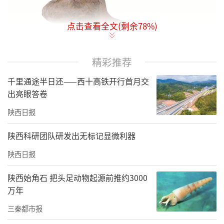
点击查看全文(剩余
78
%)
精彩推荐
千里通途半日还——西十高铁开行首月交
出亮眼答卷
陕西日报
陕西科研团队研发出无标记显微利器
瓦刘墓地东汉纪年墓出土的陶狗（资料照片）。
陕西日报
陕西始角石 把头足动物起源前推约3000
万年
三秦都市报