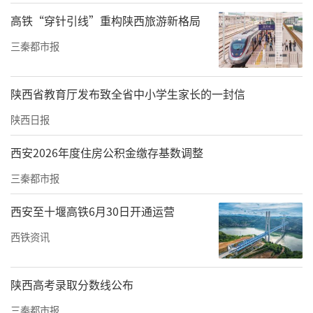
瓦刘墓地共发现东汉时期墓葬110座。4座纪年
高铁“穿针引线”重构陕西旅游新格局
墓均为长斜坡墓道墓，其中年代最早的为汉顺
三秦都市报
帝阳嘉元年，年代最晚的为汉灵帝中平五年，
前后相差50余年。墓葬虽多经盗扰，但仍出土
陕西省教育厅发布致全省中小学生家长的一封信
了较丰富的随葬器物，包括陶罐、陶仓、陶
陕西日报
井、陶案、陶塑动物（狗、鸡、鸭、猪）以及
西安2026年度住房公积金缴存基数调整
铜钱、铅饰等。
三秦都市报
尤为珍贵的是，出土的5件朱书陶罐（瓶）上写
着镇墓文，集中反映了东汉中后期中原及西北
西安至十堰高铁6月30日开通运营
地区的丧葬方术。文本遵循固定格式，即首记
西铁资讯
葬日干支，次列请召神祇，再述解除事由，终
以“如律令”或“急急如律令”等结句。其核
陕西高考录取分数线公布
心功能是通过模拟官方文书，向地下神界宣告
三秦都市报