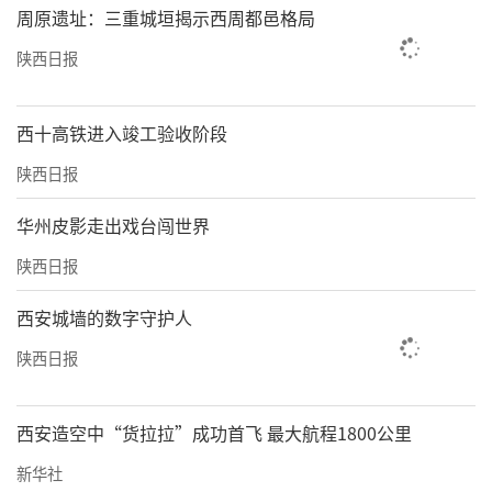
周原遗址：三重城垣揭示西周都邑格局
陕西日报
西十高铁进入竣工验收阶段
陕西日报
华州皮影走出戏台闯世界
陕西日报
西安城墙的数字守护人
陕西日报
西安造空中“货拉拉”成功首飞 最大航程1800公里
新华社