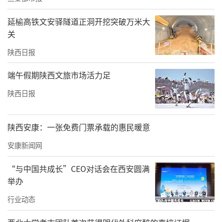
解除死者罪谪。此类器物是研究早期道教神祇
延榆高铁文安驿隧道正洞开挖突破万米大
体系与汉代民间生死观的重要材料，也为汉代
关
民间信仰、丧葬制度、家族社会的研究提供了
陕西日报
一手资料。
端午假期陕西文旅市场活力足
省考古研究院副研究员段毅认为，这种有规律
陕西日报
的成组分布的集群式墓葬，应具有家族墓地的
属性，在陕西曾发现东汉时期的司徒刘崎家族
陕西安康：一张免费门票承载的惠民暖意
墓地，但就发掘数量与墓地规模来看，均无法
与此次发现的墓葬群相比，瓦刘墓地发现的东
安康新闻网
汉家族墓群的内涵需作进一步深入研究。
（记
“与中国共成长”CEO对话会在西安圆满
者 赵茁轶）
举办
行业动态
来源：陕西日报