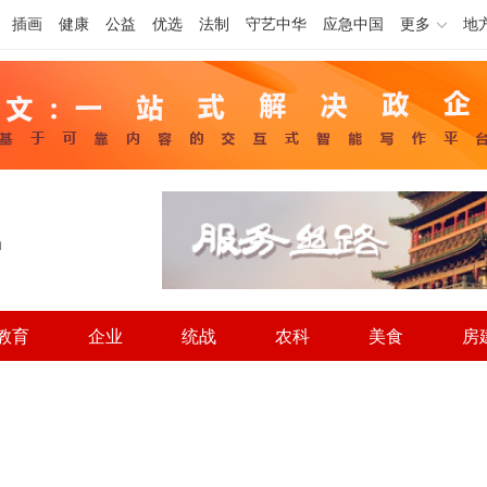
插画
健康
公益
优选
法制
守艺中华
应急中国
更多
地
h
教育
企业
统战
农科
美食
房