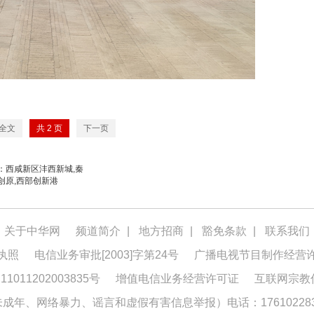
全文
共
2
页
下一页
：西咸新区沣西新城,秦
创原,西部创新港
关于中华网
频道简介
|
地方招商
|
豁免条款
|
联系我们
执照
电信业务审批[2003]字第24号
广播电视节目制作经营
1011202003835号
增值电信业务经营许可证
互联网宗教
年、网络暴力、谣言和虚假有害信息举报）电话：176102283