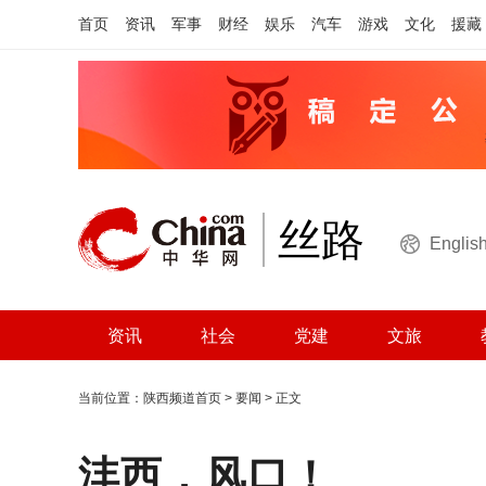
首页
资讯
军事
财经
娱乐
汽车
游戏
文化
援藏
丝路
Englis
资讯
社会
党建
文旅
当前位置：
陕西频道首页
>
要闻
> 正文
沣西，风口！