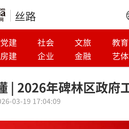
丝路
党建
社会
文旅
教育
房建
企业
金融
艺体
 | 2026年碑林区政
026-03-19 17:04:09