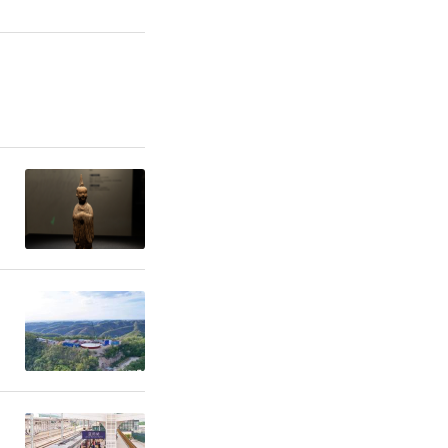
院未来的发
们的经验和
离不开老同
家继续为医
们对医院近
赞扬，同时
意见和建