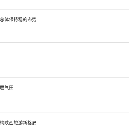
取得的新进展、新成效和医
规划。郑院长讲到，老同志
总体保持稳的态势
院的宝贵财富，医院的发展
既往的关心与支持，恳请大
发展献计出力。
休老同志分别作了发言。他
层气田
的成绩感到欣慰并给予高度
医院的发展提出了许多中肯的
构陕西旅游新格局