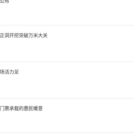
善经营，雄关坎险迎逆风。
公布
擎大旗，欣欣向荣杏林春！
正洞开挖突破万米大关
记李刚作总结讲话。他充分
在医院不同发展时期所做出
场活力足
期以来对医院工作的理解与
，医院将始终铭记老同志们
门票承载的惠民暖意
好退休职工服务保障工作。