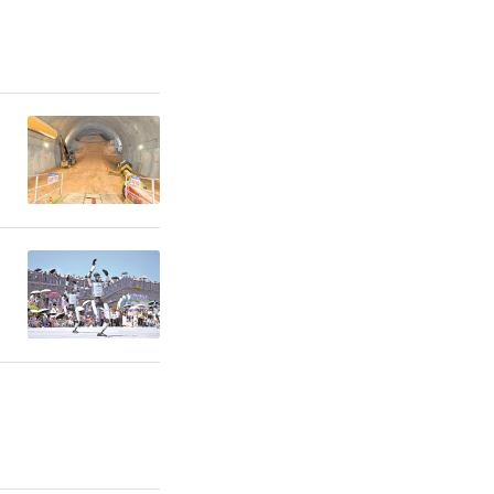
肯定了广大
的贡献，感
支持。李刚
的功绩，用
对于老同志