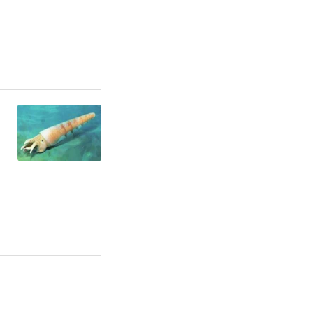
展付出辛勤
老同志致以
介绍了医院
量、改造基
医药特色优