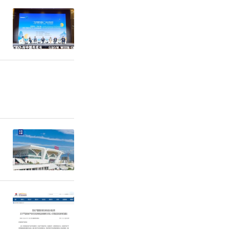
、研究吸
措。同时他
。最后，在
同志及家属
到了交流思
的目的。进
感。座谈会