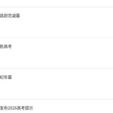
谐的氛围中圆满结束。
县尉范凝墓
航高考
纪年墓
发布2026高考提示