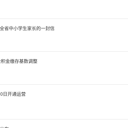
体现了老同志们“退休不褪
崇高情怀。
全省中小学生家长的一封信
级名中医工作室王斌强同志
房公积金缴存基数调整
季寒冬，风雨兼程隐雷声。
30日开通运营
同浮沉，自求口食忌亏空。