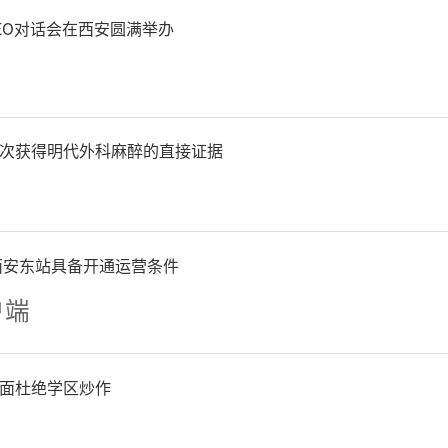
的意见建议，医院将认真梳理
EO对话会在西安圆满举办
其转化为推动工作的具体举
老同志保重身体，安享晚年
次获得明代外科麻醉的直接证据
到来之际，他代表医院向老
的问候和美好的祝福。
西安东站具备开通运营条件
会气氛热烈、情意融融，达
户端
意见、增进感情、凝聚共识
面杜绝学区炒作
了退休职工的荣誉感和归属