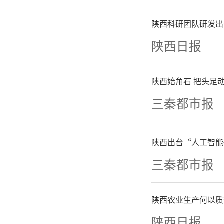
陕西科研团队研发出
陕西日报
院长郑少
陕西始角石 把头足动
三秦都市报
汗水、奠
崇高的敬
陕西出台“人工智能
三秦都市报
近年来在
础设施建
陕西农业生产何以质
陕西日报