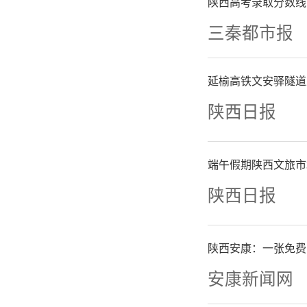
开源节流
陕西高考录取分数线
三秦都市报
行稳致远
延榆高铁文安驿隧道
党总支书
陕西日报
退休职工
端午假期陕西文旅市
谢大家长
陕西日报
书记强调
陕西安康：一张免费
心用情做
安康新闻网