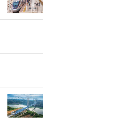
色、离岗不
即兴赋诗一