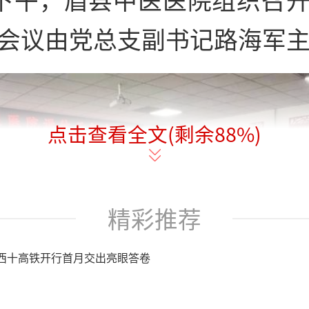
会议由党总支副书记路海军
点击查看全文(剩余
88
%)
精彩推荐
西十高铁开行首月交出亮眼答卷