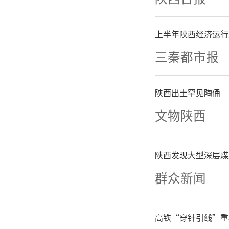
势等方面
展思路与
上半年陕西经济运行
三秦都市报
智慧是医
志们一如
陕西出土罕见陶俑
文物陕西
院高质量
会上，退
陕西发现大型深层煤
群众新闻
年来取得
为当前
高铁“穿针引线”重