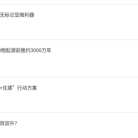
无标记显微利器
华代表医院向为医院建设发
物起源前推约3000万年
定坚实基础的各位老领导、
意和衷心的感谢。同时详细
+住建”行动方案
改进医疗技术、提升服务质
设、引进专业人才、发挥中
效双升？