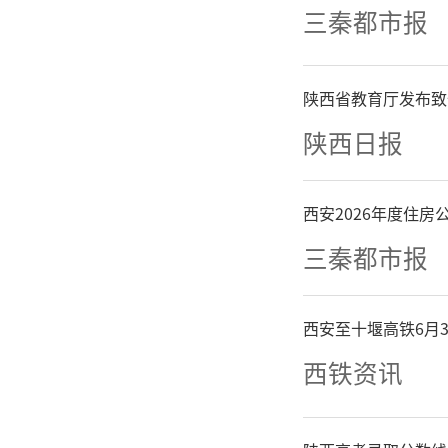
三秦都市报
议。充分
离责”的
陕西省教育厅发布致
陕西日报
期间，市
首。
西安2026年度住
三秦都市报
履霜坚冰
西安至十堰高铁6月
西铁资讯
与时俱进