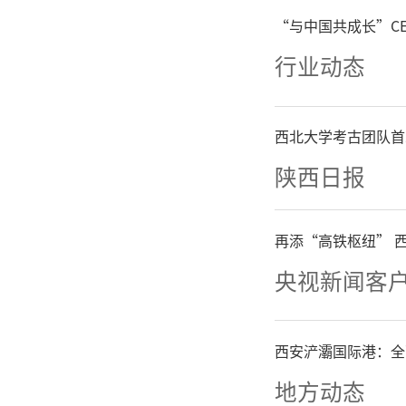
们提出
“与中国共成长”C
收，并将
行业动态
希望各位
西北大学考古团队首
新春佳节
陕西日报
送上诚挚
再添“高铁枢纽” 
本次座谈
央视新闻客
想、听取
西安浐灞国际港：全
一步增强
地方动态