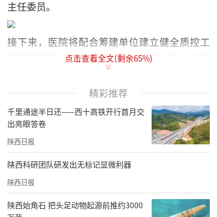
主任委员。
接下来，医院将配合筹建单位建立健全质控工
作制度机制、完善组织架构、开展本专业中医
点击查看全文(剩余
65
%)
质控基线调研、研究制定中医护理质控指标体
系、加强中医质控人才队伍建设、规范数据采
精彩推荐
集使用、开展中医护理质控工作，形成覆盖全
千里通途半日还——西十高铁开行首月交
国、专业引领、分级联动的中医医疗质量控制
出亮眼答卷
网络。
陕西日报
陕西科研团队研发出无标记显微利器
此次国家级中医医疗质量控制中心的筹建，标
陕西日报
志着该院中医护理质量管理将迈向标准化、同
质化、体系化新阶段。西安市中医医院作为国
陕西始角石 把头足动物起源前推约3000
万年