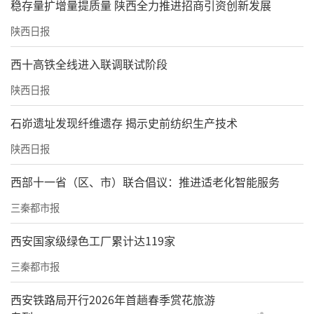
稳存量扩增量提质量 陕西全力推进招商引资创新发展
陕西日报
西十高铁全线进入联调联试阶段
陕西日报
石峁遗址发现纤维遗存 揭示史前纺织生产技术
陕西日报
西部十一省（区、市）联合倡议：推进适老化智能服务
三秦都市报
西安国家级绿色工厂累计达119家
三秦都市报
西安铁路局开行2026年首趟春季赏花旅游