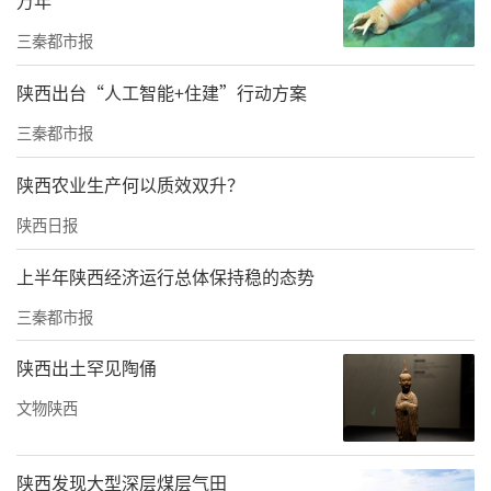
家级中医质控中心（护理）副主委单位，将以
三秦都市报
此获聘为契机，在国家中医药管理局领导的指
导下，在医院领导的大力支持下，带领全院中
陕西出台“人工智能+住建”行动方案
医护理同仁，密切关注并积极对接国家级质控
三秦都市报
中心建设动态，组织护理骨干学习相关规范与
陕西农业生产何以质效双升？
要求，进一步优化本院护理质量控制体系，为
促进陕西乃至西北地区的中医医院护理质量提
陕西日报
升贡献力量。
（记者 郑亚雷）
上半年陕西经济运行总体保持稳的态势
责任编辑：方点 赵森
三秦都市报
陕西出土罕见陶俑
文物陕西
陕西发现大型深层煤层气田