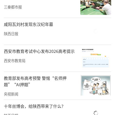
岁末年初聚餐应酬频繁，尤先生的案例为大众
三秦都市报
敲响健康警钟。白艳丽提醒，高甘油三酯胰腺
炎的高危人群包括高脂血症患者、肥胖者、糖
咸阳瓦刘村发现东汉纪年墓
尿病患者、胰腺炎病史或家族史者、长期饮酒
陕西日报
及饮食油腻者。“饮食需节制，避免连续大量
摄入高油高脂高蛋白食物和饮酒。”她强调，
西安市教育考试中心发布2026高考提示
若突发持续性中上腹部剧烈疼痛，且疼痛向后
西安市教育局
背放射，伴随恶心呕吐，务必立即就医，切勿
拖延，以免错失最佳救治时机。
教育部发布高考预警 警惕“名师押
题”“AI押题”
责任编辑：白睿祺 赵森
央视新闻
十年丝博会，给陕西带来了什么？