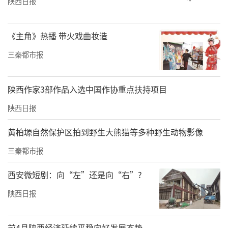
陕西日报
《主角》热播 带火戏曲妆造
三秦都市报
陕西作家3部作品入选中国作协重点扶持项目
陕西日报
黄柏塬自然保护区拍到野生大熊猫等多种野生动物影像
三秦都市报
西安微短剧：向“左”还是向“右”?
陕西日报
前4月陕西经济延续平稳向好发展态势