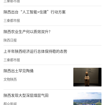
三秦都市报
甘油三酯血症性急性胰腺炎，是进展最快、最
易重症化的类型。”该院急诊医学科急诊抢救
陕西出台“人工智能+住建”行动方案
组组长王建龙介绍。
三秦都市报
输血科医生杨俊龙解释，尤先生有多年糖尿病
陕西农业生产何以质效双升？
史且血糖控制不佳，连续高脂高蛋白饮食如同
陕西日报
给消化系统“埋雷”，过量甘油三酯形成的乳
上半年陕西经济运行总体保持稳的态势
糜颗粒堵塞胰腺微血管，诱发微循环障碍
三秦都市报
和“炎症风暴”，若不及时控制，将快速导致
多器官功能衰竭。
陕西出土罕见陶俑
文物陕西
陕西发现大型深层煤层气田
救治黄金窗口只有72小时左右，每拖延一小时
群众新闻