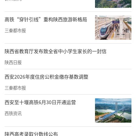
风险都呈几何级数增长。“必须尽快降低血
脂，为患者抢回生机。”消化外科主治医生秦
高铁“穿针引线”重构陕西旅游新格局
海涛第一时间牵头，联合内分泌科、肾病内
科、输血科等多学科团队紧急会诊，最终敲定
三秦都市报
大胆且精准的方案——实施血浆置换（PE）联
合离心式血脂滤过吸附（CFPP）的组合式血液
陕西省教育厅发布致全省中小学生家长的一封信
净化治疗，快速清除血液中的“致命油脂”。
陕西日报
输血科主任白艳丽分析，单独血浆置换仅能降
西安2026年度住房公积金缴存基数调整
低50%-60%血脂，单独血脂滤过吸附降幅为6
三秦都市报
0%-70%，均无法满足急症救治的时效需求，且
西安至十堰高铁6月30日开通运营
患者血脂过高，先吸附可能堵塞吸附柱导致治
疗失败。最终团队决定“先置换再吸附”：血
西铁资讯
浆置换如同快速稀释清除，替换掉含过量油脂
的血浆；血脂滤过吸附则像加装“滤芯”，精
陕西高考录取分数线公布