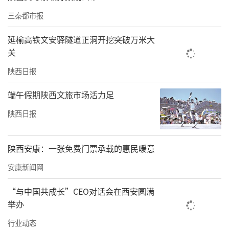
准捕捉剩余甘油三酯、胆固醇等有害物质。
三秦都市报
这项治疗对技术和风险控制要求极高。一个65
延榆高铁文安驿隧道正洞开挖突破万米大
关
公斤成年人全身血液约4500毫升，此次治疗循
环血量达12500毫升，相当于将全身血液抽出净
陕西日报
化后回输，完整循环近3遍。同时，大量体外循
端午假期陕西文旅市场活力足
环和异体血浆输入易引发过敏、低钙血症、血
陕西日报
压波动等并发症，医护团队全程紧盯机器参数
和患者体征，精准维持出入量平衡，及时处理
陕西安康：一张免费门票承载的惠民暖意
治疗中出现的轻微过敏反应，确保操作安全。
安康新闻网
“与中国共成长”CEO对话会在西安圆满
举办
行业动态