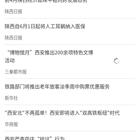
陕西日报
陕西自6月1日起将人工耳蜗纳入医保
陕西日报
“博物馆月”西安推出200余项特色文博
活动
三秦都市报
铁路部门将推出老年旅客淡季周中购票优惠服务
新华社
"西安北"不再孤单！西安即将进入"双高铁枢纽"时代
华商报
西安严查药店“挂证”行为