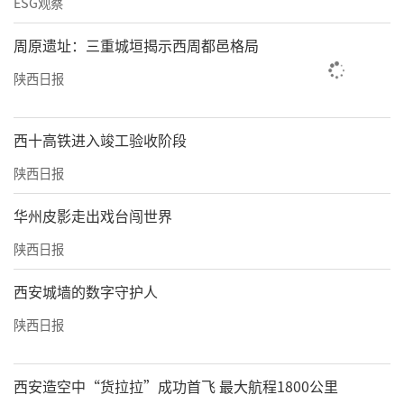
ESG观察
周原遗址：三重城垣揭示西周都邑格局
陕西日报
西十高铁进入竣工验收阶段
陕西日报
华州皮影走出戏台闯世界
陕西日报
西安城墙的数字守护人
陕西日报
西安造空中“货拉拉”成功首飞 最大航程1800公里