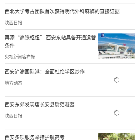
西北大学考古团队首次获得明代外科麻醉的直接证据
陕西日报
再添“高铁枢纽” 西安东站具备开通运营
条件
央视新闻客户端
经过三个小时的“血液大清洗”，次日复查结
西安浐灞国际港：全面杜绝学区炒作
果传来喜讯：尤先生甘油三酯降至1.33mmol/
地方动态
L，降幅达98%；总胆固醇降至4.45mmol/L
（恢复正常），降幅74%，炎症指标同步大幅
西安东郊发现唐长安县尉范凝墓
下降，腹痛症状明显缓解，成功脱离危重状
陕西日报
态，无需转入ICU。住院6天后，尤先生顺利出
院，后续随访各项指标均保持正常。
西安多项服务举措护航高考