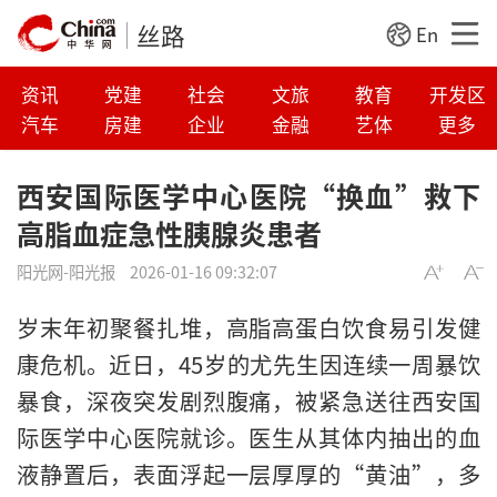
丝路
En
资讯
党建
社会
文旅
教育
开发区
汽车
房建
企业
金融
艺体
更多
西安国际医学中心医院“换血”救下
高脂血症急性胰腺炎患者
阳光网-阳光报
2026-01-16 09:32:07
岁末年初聚餐扎堆，高脂高蛋白饮食易引发健
康危机。近日，45岁的尤先生因连续一周暴饮
暴食，深夜突发剧烈腹痛，被紧急送往西安国
际医学中心医院就诊。医生从其体内抽出的血
液静置后，表面浮起一层厚厚的“黄油”，多