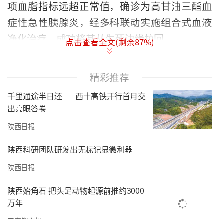
项血脂指标远超正常值，确诊为高甘油三酯血
症性急性胰腺炎，经多科联动实施组合式血液
净化治疗，成功将其从生死边缘拉回。
点击查看全文(剩余
87
%)
尤先生体重仅65公斤，连续一周每日大鱼大
肉，在一次聚餐后的凌晨3点，被撕裂般的腹痛
精彩推荐
疼醒，就诊时已无法直腰。急诊CT提示急性胰
千里通途半日还——西十高铁开行首月交
腺炎，血液检测结果更是令人心惊：脂肪酶为
出亮眼答卷
正常上限的2倍，总胆固醇17.53mmol/L（正常
陕西日报
值3倍），甘油三酯高达94.04mmol/L，竟是正
陕西科研团队研发出无标记显微利器
常值的55倍，血液静置后形成的“黄油层”正
陕西日报
是过量油脂堆积的直观表现。
陕西始角石 把头足动物起源前推约3000
“急性胰腺炎看似是炎症，实则凶险万分，重
万年
症患者病死率可达30%-50%，而尤先生患的高