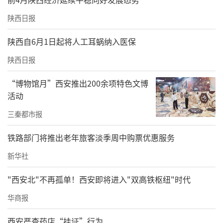
恶变发展成胃癌。2012年9月和2014年3月接连
陕西日报
住了两次医院治疗，却没见到预期效果，整日
陕西自6月1日起将人工耳蜗纳入医保
陷入了惶恐不安中。
陕西日报
2015年，一个偶然的机会，经人介绍，认识了
“博物馆月”西安推出200余项特色文博
家传胃科的第五代传人董文学教授。董教授是
活动
陕西武警医院副主任医师，60年中医临床治疗
三秦都市报
老胃病的专家，得知魏增强的老胃病后，把自
己家传五代的一个验方开了。
铁路部门将推出老年旅客淡季周中购票优惠服务
没曾想，这一试，效果很好，他当时就觉得胃
新华社
暖暖的，很舒服，同时胃嘈杂，泛酸、烧心等
"西安北"不再孤单！西安即将进入"双高铁枢纽"时代
不适减缓了。魏增强记得很清楚，根据董老的
华商报
叮嘱，他坚持服用了三个月（一个百日周
西安严查药店“挂证”行为
期），所有不适全部消失，到医院检查后，发