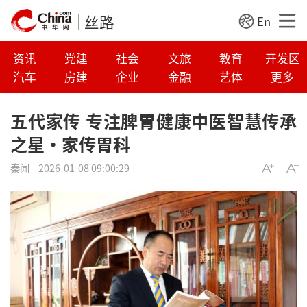
丝路
En
资讯
党建
社会
文旅
教育
开发区
汽车
房建
企业
金融
艺体
更多
五代家传 专注脾胃健康中医智慧传承
之星·家传胃科
秦闻
2026-01-08 09:00:29