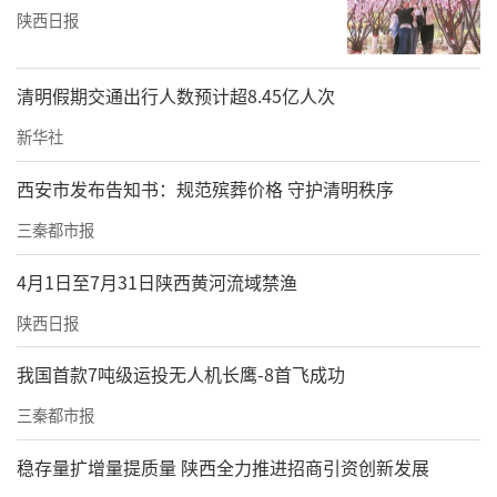
普讲座的讲授，传授脾胃保养的秘诀和养生之
陕西日报
道。还带领团队为退役军人及优抚对象提供免
费的诊疗检查、重大疾病筛查以及疾病用药指
清明假期交通出行人数预计超8.45亿人次
导等服务。这些贴心的举措不仅让他们感受到
新华社
了社会的温暖和关怀，更增强了他们的获得
感、幸福感和荣誉感。通过这样的公益活动，
西安市发布告知书：规范殡葬价格 守护清明秩序
不仅展示了家传胃科的专业实力和社会责任
三秦都市报
感，更以实际行动弘扬了拥军优属的光荣传
4月1日至7月31日陕西黄河流域禁渔
统。其仁爱之心和无私奉献精神值得我们每一
陕西日报
个人学习和尊敬。
我国首款7吨级运投无人机长鹰-8首飞成功
传统与现代交融的中医创新者与文化传播者
三秦都市报
在深入继承传统中医验方精髓的基础上，家传
稳存量扩增量提质量 陕西全力推进招商引资创新发展
胃科不断追求创新，成功开发出一系列符合现