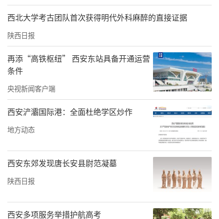
他拜入当时江南四大家之首的名医费伯雄门
西北大学考古团队首次获得明代外科麻醉的直接证据
下，潜心研学，力求医术精湛。学成归来后，
陕西日报
董世恩创立了“医醇堂”，专注于诊治老胃
病，以精湛的医术和深厚的医学造诣，赢得了
再添“高铁枢纽” 西安东站具备开通运营
患者的广泛赞誉。在董世恩的精心钻研和不断
条件
实践中，逐渐形成了一套独具特色的脾胃诊疗
央视新闻客户端
技艺，内服五代家传验方外用验方泥热敷，内
西安浐灞国际港：全面杜绝学区炒作
外结合，双管齐下，形成一套标本兼治有效解
地方动态
决脾胃问题的非遗诊疗技艺。
这套技艺注重人体小环境和外部大环境的融会
西安东郊发现唐长安县尉范凝墓
贯通结合，辨证施治，因人而异，旨在从根本
陕西日报
上解决脾胃问题。经过数代传承人的不断发展
和完善，董世恩家传胃科传承所已经成为中医
西安多项服务举措护航高考