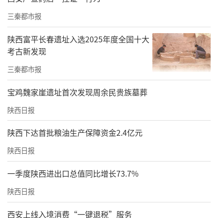
现五大老胃病临床指标全部恢复正常。
三秦都市报
陕西富平长春遗址入选2025年度全国十大
考古新发现
三秦都市报
宝鸡魏家崖遗址首次发现周余民贵族墓葬
陕西日报
陕西下达首批粮油生产保障资金2.4亿元
陕西日报
一季度陕西进出口总值同比增长73.7%
魏增强对老胃病患者的内心感同身受，不停给
陕西日报
周边朋友试用这个方子，没想到，试一个好一
个。经过三年四五百个朋友的试服验证，魏增
西安上线入境消费“一键退税”服务