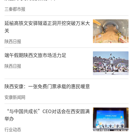
三秦都市报
延榆高铁文安驿隧道正洞开挖突破万米大
关
陕西日报
端午假期陕西文旅市场活力足
家传胃科：百年传承与创新的中医典范
陕西日报
董世恩家传胃科传承所，最初行医堂号“医醇
堂”，取自费伯雄医学名著《医醇》。其历史
陕西安康：一张免费门票承载的惠民暖意
可追溯至1853年，历经百余年沧桑而历久弥
安康新闻网
新。创始人董世恩，因目睹母亲受庸医误诊之
“与中国共成长”CEO对话会在西安圆满
害而离世，深感医学之重要，遂矢志投身医学
举办
之道。
行业动态