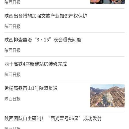
中医的理念和原则，让人们对中医有更为全面
陕西日报
和深入的认识。家传胃科成就不仅是对董氏家
​陕西出台措施加强文旅产业知识产权保护
族医学传统的最好传承，也是对中医文化在现
陕西日报
代社会中价值与意义的最好诠释。
陕西排查整治“3·15”晚会曝光问题
截至2024年5月，家传胃科在西安利用一年时间
陕西日报
布局创建了56家董世恩家传胃科，专注脾胃调
理呵护，主要通过口服+外用，口服百年家传验
西十高铁4座新建站房装修完成
方，外用验方泥“家传古法脾胃热灸”透皮吸
陕西日报
收，内外结合调理，一般一个疗程就可明显见
延榆高铁苗山1号隧道贯通
效，一个百日周期就可基本康复，非遗技艺效
果显著。
陕西日报
家传胃科，专业调理各类脾胃功能失常导致的
陕西团队自主研制！“西光壹号06星”成功发射
问题！症见：胃疼、胃寒、胃胀、胃顶、反
陕西日报