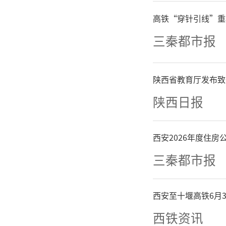
明当时可
高铁“穿针引线”重
伍和精准
三秦都市报
得平衡。
陕西省教育厅发布致
代中医外
陕西日报
术体系，
西安2026年度住
三秦都市报
“我们将
区域谱系
西安至十堰高铁6月
西铁资讯