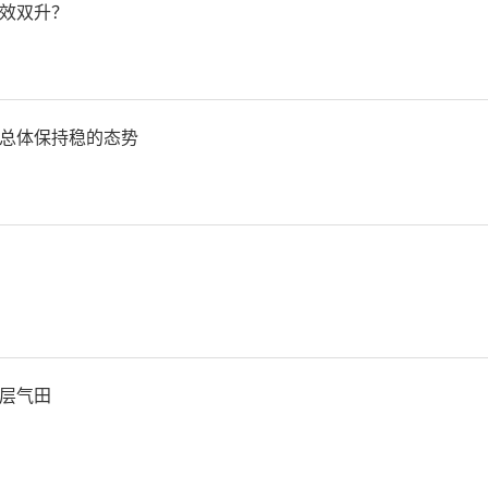
土的本土药物遗存的调查与
效双升？
。该项目由中国中医科学院
课题由国家文物局考古研究
总体保持稳的态势
作为合作方承担“魏晋南北
存的调查”课题任务，由该
剧毒物，但其残留物仅存在
层气田
刀刃部、镊子内侧靠近手柄