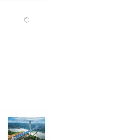
通过复方配
安全之间取
慧，证明明
高精度的手
合。
方剂复原、
系列研究，