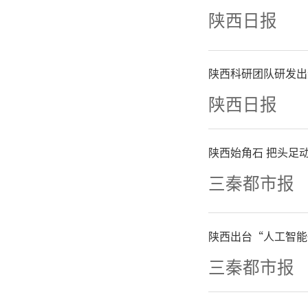
江阴明代
陕西日报
中，检
陕西科研团队研发出
峰，证实
陕西日报
麻醉剂。
陕西始角石 把头足动
的记载完
三秦都市报
该成果是
陕西出台“人工智能
目“道地
三秦都市报