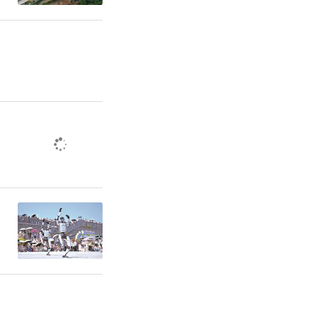
量残留物科
完善，让出
统医学、古
（记者 赵
责任编辑：方点 赵森