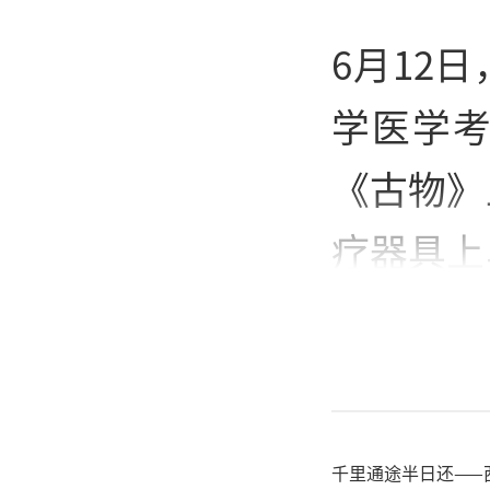
6月12
学医学
《古物》
疗器具上
果，首次
世界医学
团队采用
千里通途半日还——