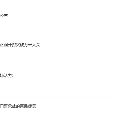
医药遗存的阐释，也推动微
医学考古交叉理论与方法的
公布
物从单一物证升级为解读传
的完整体系。”赵丛苍介绍。
正洞开挖突破万米大关
扬）
场活力足
门票承载的惠民暖意