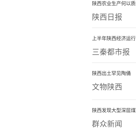
国考古出
陕西农业生产何以质
段性成果
陕西日报
主持，子
上半年陕西经济运行
西北大学
三秦都市报
期药物遗
陕西出土罕见陶俑
苍负责。
文物陕西
乌头碱是
陕西发现大型深层煤
群众新闻
部位（剪