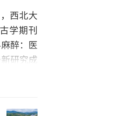
日，西北大
古学期刊
科麻醉：医
最新研究成
据，填补了
镜技术，在