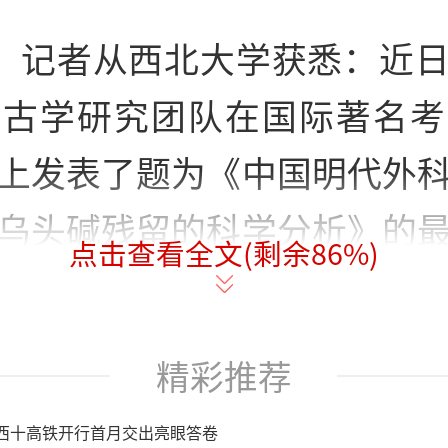
日，记者从西北大学获悉：近
考古学研究团队在国际著名考
上发表了题为《中国明代外
乌头碱残留的科学分析》的
点击查看全文(剩余
86
%)
获得明代外科麻醉的直接证
考古的关键空白。
精彩推荐
受激拉曼散射（SRS）显微
西十高铁开行首月交出亮眼答卷