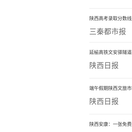
既深化对
技考古、
陕西高考录取分数线
三秦都市报
土医药文
代科技
延榆高铁文安驿隧道
陕西日报
茁轶 吕
端午假期陕西文旅市
陕西日报
陕西安康：一张免费