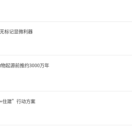
夏颧墓出土的外科金属器械
测到与乌头属植物高度匹配的
无标记显微利器
了明代医者将含乌头碱的植
该结论与《证治准绳·疡医
物起源前推约3000万年
全吻合。
西北大学承担的科技部重点
+住建”行动方案
药材源流的本草考古研究”