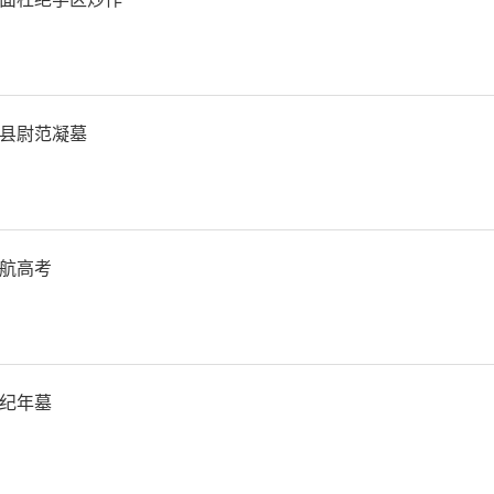
县尉范凝墓
航高考
纪年墓