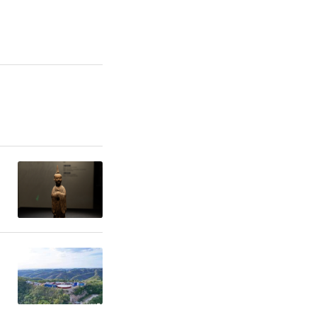
整理”的阶
中药研究所
中心主持，
朝至明清时
校教授赵丛
于器具功能
部位），表