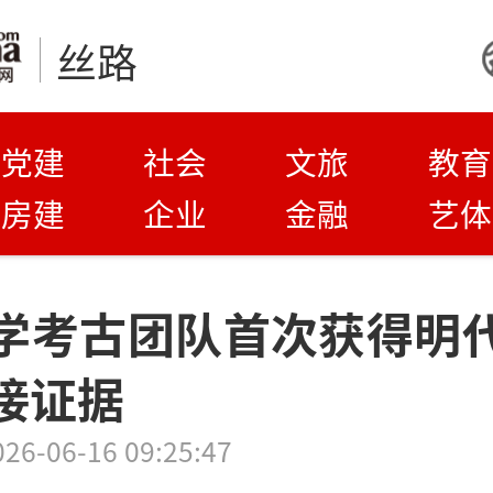
丝路
党建
社会
文旅
教育
房建
企业
金融
艺体
学考古团队首次获得明
接证据
026-06-16 09:25:47