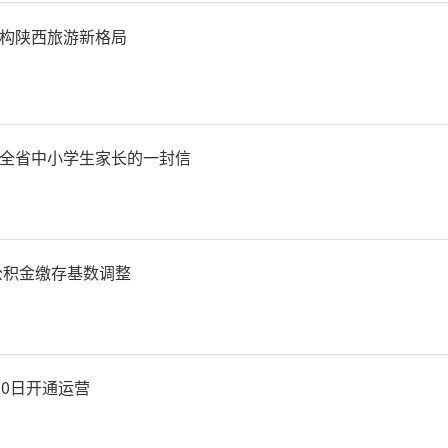
能已采用局部外用的方式，
构陕西旅游新格局
操作来控制毒性，在镇痛与
这体现了我国先民的用药智
全省中小学生家长的一封信
科已形成专业化、精细化、
与现代外科设计思路高度契
房公积金缴存基数调整
尝试从单一器物检测拓展为
、方法标准化、现代转化的
30日开通运营