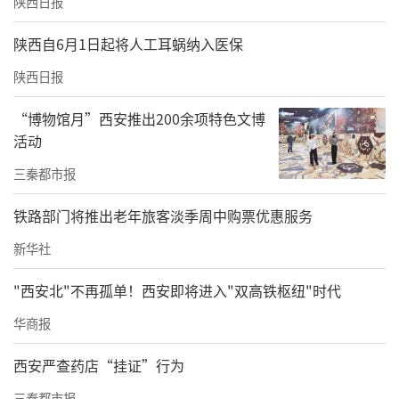
陕西日报
产业布局重在协同联动。陕西将以产业合作为
陕西自6月1日起将人工耳蜗纳入医保
重点、以重大项目和平台为牵引，打通三大区
陕西日报
域链接路径，提升全域竞争力。
“博物馆月”西安推出200余项特色文博
“十五五”时期，陕西将认真落实“推动中欧
活动
班列朝着更高质量、更好效益、更加安全方向
三秦都市报
发展”等重要要求，系统抓好高效运输、安全
铁路部门将推出老年旅客淡季周中购票优惠服务
治理、多元通道、创新发展“四大体系”建
设，在稳量、提质、促贸、聚产上持续加力，
新华社
助力打造高水平中欧班列经济圈，为推动中欧
"西安北"不再孤单！西安即将进入"双高铁枢纽"时代
班列高质量发展贡献更多陕西力量。
华商报
在优化线路布局方面，陕西将进一步发挥区位
西安严查药店“挂证”行为
优势，向西深度融入跨里海国际运输走廊建
三秦都市报