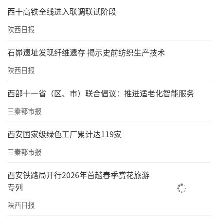
旅产业链群转型升级。实施“百景焕新”行
西十高铁全线进入联调联试阶段
动，打造一批沉浸式数字文旅新场景。深入实
陕西日报
施“三秦四季暖心工程”，建设重点旅游风景
道，推动入境旅游便利化，全面提升旅游消费
石峁遗址发现纤维遗存 揭示史前纺织生产技术
环境。（
记者 赵明 朱娜娜
）
陕西日报
责任编辑：方点 赵森
西部十一省（区、市）联合倡议：推进适老化智能服务
三秦都市报
西安国家级绿色工厂累计达119家
三秦都市报
西安铁路局开行2026年首趟春季赏花旅游
专列
陕西日报