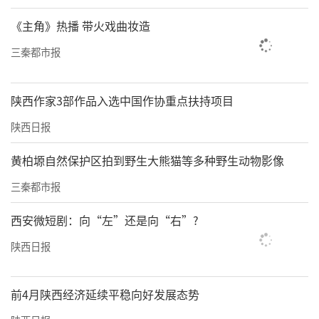
家安全体系中的重大责任。
《主角》热播 带火戏曲妆造
助力打造高水平中欧班列经济圈
三秦都市报
“十五五”期间，陕西继续大抓项目谋划储
备、大抓产业项目、大抓民间投资、大抓要素
陕西作家3部作品入选中国作协重点扶持项目
保障。
陕西日报
基础设施重在互联互通。陕西将全面建
黄柏塬自然保护区拍到野生大熊猫等多种野生动物影像
成“米”字形高铁网，加快投用西十、西康等
三秦都市报
高铁和西安东站交通枢纽，推动太绥、榆鄂高
铁及早开工，促进高速公路加密联通，推动府
西安微短剧：向“左”还是向“右”?
谷、定边、宝鸡等机场建设，有效提升区域间
陕西日报
通达能力。加快建成引汉济渭二期等工程，推
动榆林至西安输气管道、黄陵电厂送电工程等
前4月陕西经济延续平稳向好发展态势
项目建设，促进区域间要素高效顺畅流动。