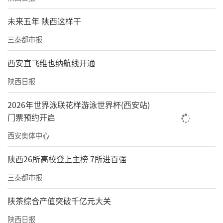
在促进产业集聚方面，陕西将持续强化枢纽、
未来五年 陕西这样干
平台与产业之间的联动，推行“班列+产
业”“班列+贸易”“班列+保税”“班列+海外
三秦都市报
仓”等模式，发展跨境电商“直通车”业务，
西安直飞维也纳航线开通
高效整合物流、商流、资金流、信息流、数据
陕西日报
流，培育做强临港、智能制造等产业园区，催
生更多有特色成体系的项目群、产业链、经济
2026年世界泳联花样游泳世界杯(西安站)
门票预约开启
区。
西安奥体中心
更好发挥消费对经济增长的拉动作用
陕西26所高校登上主榜 7所进百强
“十五五”期间，将统筹考虑陕西发展阶段、
三秦都市报
居民收入水平和消费习惯等因素，充分释放政
策集成效应，推动惠民生促消费紧密结合，更
陕茶综合产值突破千亿元大关
好发挥消费对经济增长的拉动作用。
陕西日报