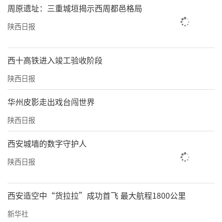
周原遗址：三重城垣揭示西周都邑格局
陕西日报
西十高铁进入竣工验收阶段
陕西日报
华州皮影走出戏台闯世界
陕西日报
西安城墙的数字守护人
陕西日报
西安造空中“货拉拉”成功首飞 最大航程1800公里
新华社