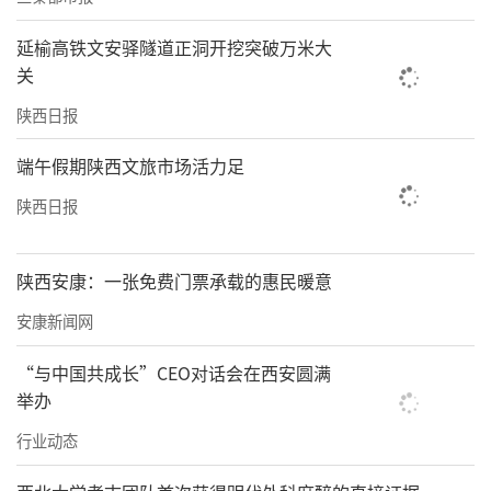
个“5”是指推动航天及第六代移动通信、脑机
延榆高铁文安驿隧道正洞开挖突破万米大
接口、高性能医疗器械、先进核能、深地5个前
关
沿产业特色化发展。
陕西日报
突出改革破局、开放赋能，全面激活发展动
端午假期陕西文旅市场活力足
力。“十五五”时期，陕西将更加主动融入和
陕西日报
服务构建新发展格局，更加深度融入共建“一
带一路”大格局，充分发挥产业优势、通道优
陕西安康：一张免费门票承载的惠民暖意
势、人文优势，全面提升服务国家总体外交能
力，打造中欧班列西安集结中心、西安国际航
安康新闻网
空枢纽等高能级开放通道，推动“港贸产”加
“与中国共成长”CEO对话会在西安圆满
速融合，更好助力开放型经济发展。陕西还将
举办
更加积极融入全国统一大市场建设，以更大力
行业动态
度推进重点领域和关键环节改革，持续打造一