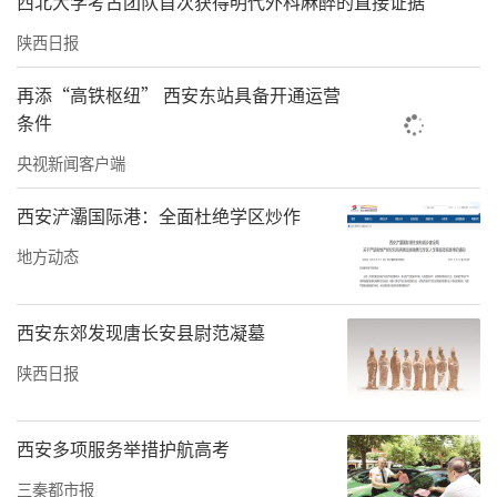
西北大学考古团队首次获得明代外科麻醉的直接证据
流营商环境。
陕西日报
突出区域协调、城乡融合，扎实推进共同富
裕。“十五五”时期，陕西将聚焦缩小区域、
再添“高铁枢纽” 西安东站具备开通运营
条件
城乡、收入差距，大力实施“双极带动、多点
央视新闻客户端
支撑、三区协同”战略，更好发挥西安科技创
新、先进制造优势和榆林能源资源、煤化工产
西安浐灞国际港：全面杜绝学区炒作
业优势，统筹推动关中陕北陕南错位发展、联
地方动态
动互补、协同升级。陕西将加快推进新型城镇
化和乡村全面振兴，打造30个左右县域特色产
西安东郊发现唐长安县尉范凝墓
业发展集群和100个左右特色化、品质化重点小
陕西日报
城镇，以产业发展带动就业增收，力争居民收
入增速高于全国平均增速和全省经济增速。
西安多项服务举措护航高考
“十五五”时期，陕西将继续把县域经济作为
三秦都市报