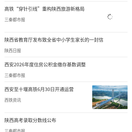
新兴产业壮大、未来产业培育，因地制宜发展
高铁“穿针引线”重构陕西旅游新格局
新质生产力，力争规上工业增加值年均增长6.
三秦都市报
5%左右，加快构建更具竞争力的现代化产业体
系。
陕西省教育厅发布致全省中小学生家长的一封信
“十五五”期间，陕西将聚焦“7+5+5”等17个
陕西日报
重点方向，努力构建技术先进、场景成熟、生
西安2026年度住房公积金缴存基数调整
态健全的万亿级未来产业。
三秦都市报
“7”是指推动量子及光子、先进半导体、新型
显示、智能网联汽车、高效太阳能、氢能、增
西安至十堰高铁6月30日开通运营
材制造7个优势产业率先突破，参与国际竞争。
西铁资讯
第一个“5”是指推动先进航空、具身智能、先
进金属材料、碳纤维材料、生物制造5个潜力产
陕西高考录取分数线公布
业加快发展，达到全国领先水平。第二
三秦都市报