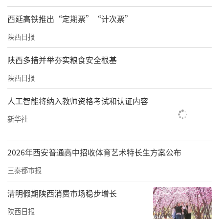
推动商品消费扩容升级。提质增效实施消费品
西延高铁推出“定期票”“计次票”
以旧换新，重点支持绿色智能商品和线下实体
陕西日报
零售，带动大宗消费品焕新升级。持续开展以
陕西多措并举夯实粮食安全根基
旧换新进社区、进机构、进展会、进平台，发
放多业态消费礼包，加大消费信贷支持，确保
陕西日报
政策红利、厂家让利、商家优惠公平高效直达
人工智能将纳入教师资格考试和认证内容
消费者。
新华社
促进服务消费提质惠民。推动便民生活圈扩围
升级，让居民在家门口享受更加便捷的养老、
2026年西安普通高中招收体育艺术特长生方案公布
托育、医疗、健身等基础性服务。
三秦都市报
支持消费场景创新发展。充分挖掘周秦汉唐、
清明假期陕西消费市场稳步增长
红色圣地、秦医秦药等特色资源，充分利用AI技
陕西日报