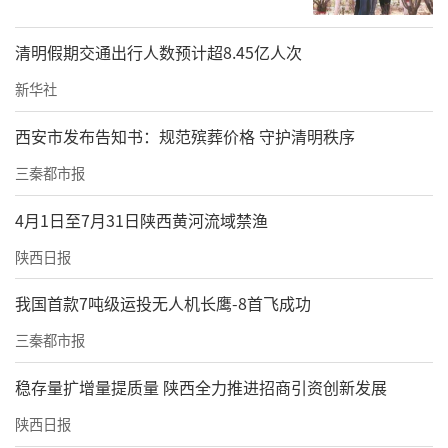
术赋能，加快培育消费新业态新模式新场景和
国际化消费环境，拓展商旅文体健融合消费。
清明假期交通出行人数预计超8.45亿人次
创建一批智慧商圈、智慧街区、智慧门店，提
新华社
供数实融合的便捷消费。
西安市发布告知书：规范殡葬价格 守护清明秩序
统筹推进文化遗产保护。守护好黄帝陵、兵马
三秦都市报
俑、延安宝塔等中华文明精神标识，深化中华
文明探源与周秦汉唐大遗址保护展示。建好用
4月1日至7月31日陕西黄河流域禁渔
好黄河、长城、长征国家文化公园（陕西
陕西日报
段），打造特色文化廊道。实施三秦文脉传世
我国首款7吨级运投无人机长鹰-8首飞成功
工程，争创国家级关中文化生态保护区，健全
非遗区域性整体保护体系。
三秦都市报
做大做强文旅产业链群。完善政策金融支撑，
稳存量扩增量提质量 陕西全力推进招商引资创新发展
盘活存量资产，做优增量项目，推动8条重点文
陕西日报