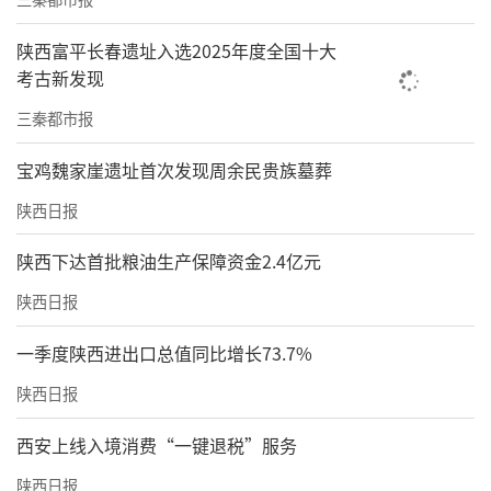
设，向东有效衔接海铁联运线路，向北争取更
多图定线条，向南加大西部陆海新通道班列开
陕西富平长春遗址入选2025年度全国十大
考古新发现
行力度，打通更多出省出边出海通道，持续拓
展完善多元通道网络。
三秦都市报
在强化圈层带动方面，陕西将继续依托西安
宝鸡魏家崖遗址首次发现周余民贵族墓葬
港，“软硬结合”建强中欧班列西安集结中
陕西日报
心，打造西安核心圈；将按照功能定位，推动
陕西下达首批粮油生产保障资金2.4亿元
宝鸡、榆林、安康这3个节点城市承载扩容，打
陕西日报
造省内协同圈；将以“+西欧”城市为重点，深
化区域交流合作，打造省际联动圈；将深
一季度陕西进出口总值同比增长73.7%
化“枢纽对枢纽”模式，拓展物流、贸易、产
陕西日报
业、科教、人文、考古等领域合作，打造境外
西安上线入境消费“一键退税”服务
辐射圈。
陕西日报