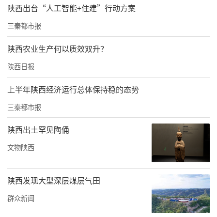
陕西出台“人工智能+住建”行动方案
陕西强化目标导向、项目支撑，紧密衔接国家
规划指标体系，设置了5类21项主要指标，谋划
三秦都市报
布局600多个重大项目，为规划落地提供了有效
陕西农业生产何以质效双升？
牵引和有力支撑。
陕西日报
突出创新驱动、产业支撑，加快塑造竞争优
上半年陕西经济运行总体保持稳的态势
势。“十五五”时期，陕西将坚持以西安区域
三秦都市报
科技创新中心建设为牵引，聚焦“国家所需、
陕西所能”的关键领域，加强原始创新和核心
陕西出土罕见陶俑
技术攻关，强化高质量科技供给，力争到2030
文物陕西
年全社会研发投入强度达到3.2%左右。陕西将
加快推进科技创新和产业创新深度融合，全力
陕西发现大型深层煤层气田
打通成果转化、企业孵化、产业催化的难点堵
群众新闻
点，统筹推进优势产业做强、传统产业升级、