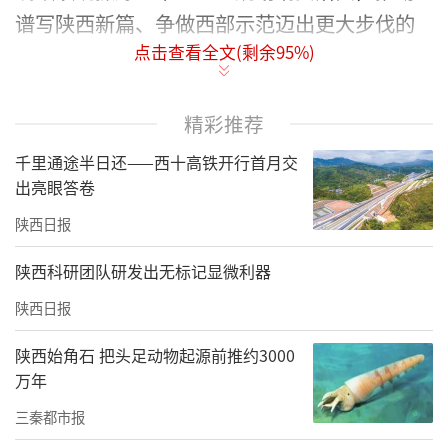
谱写陕西新篇、争做西部示范迈出更大步伐的
点击查看全文(剩余
95
%)
相关情况，回答经济、科技、产业、民生、开
放、文化等领域的问题。
精彩推荐
突出创新驱动、产业支撑，加快塑造竞争优势
千里通途半日还——西十高铁开行首月交
“十四五”时期，陕西地区生产总值达到3.66
出亮眼答卷
万亿元、净增1万亿元，人均生产总值居全国第
陕西日报
12位，综合实力迈上新台阶，为接续奋斗奠定
陕西科研团队研发出无标记显微利器
了坚实基础。
陕西日报
“十五五”时期是基本实现社会主义现代化夯
实基础、全面发力的关键时期，也是陕西在中
陕西始角石 把头足动物起源前推约3000
万年
国式现代化建设中追赶超越、争做示范的关键
三秦都市报
五年。