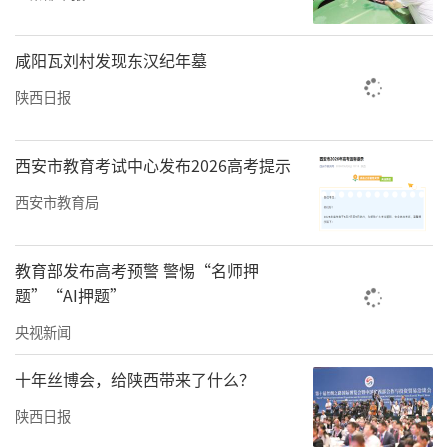
重要抓手，一方面，加快县域差异化发展，推
动产业功能县、农产品主产县、生态功能县梯
咸阳瓦刘村发现东汉纪年墓
次培育、动态管理，持续做强“头部引领
陕西日报
县”、做大“腰部支撑县”；另一方面，坚持
城镇建设和产业培育并重，促进公共服务设
西安市教育考试中心发布2026高考提示
施“提档升级”，推动县域特色产业“提质增
西安市教育局
效”，持续强化县域对区域协调发展的多点支
撑作用。
教育部发布高考预警 警惕“名师押
突出系统施治、防范风险，守牢安全发展底
题”“AI押题”
线。“十五五”时期，陕西将全面贯彻总体国
央视新闻
家安全观，坚决完成粮食、能源安全保障任
十年丝博会，给陕西带来了什么？
务，持续加强科技、产业等领域安全能力建
陕西日报
设，进一步筑牢生态安全屏障，切实扛牢在国