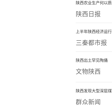
世界50
陕西农业生产何以质
陕西日报
司骨干子
力大型
上半年陕西经济运行
三秦都市报
团。企业
市天河区
陕西出土罕见陶俑
文物陕西
地在广东
陕西发现大型深层煤
群众新闻