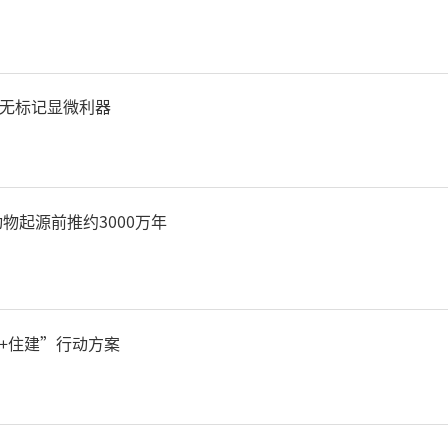
无标记显微利器
物起源前推约3000万年
网介绍，中国建筑第四工程
+住建”行动方案
称“中建四局”）成立于19