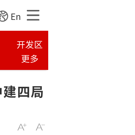
En
开发区
更多
中建四局