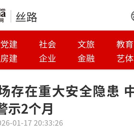
丝路
党建
社会
文旅
教育
房建
企业
金融
艺体
场存在重大安全隐患 
警示2个月
026-01-17 20:33:26