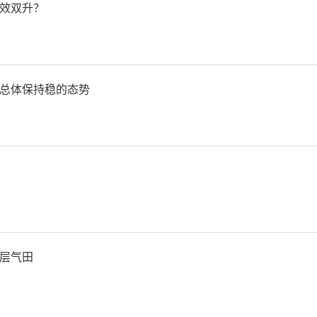
0强企业第14强——中国建筑
效双升？
企业，中建集团唯一一家总
公司，中央驻粤大型综合投资
总体保持稳的态势
现有员工3万余人，除局总
外，旗下十四家主力生产单
，驻粤员工万余人。
层气田
责