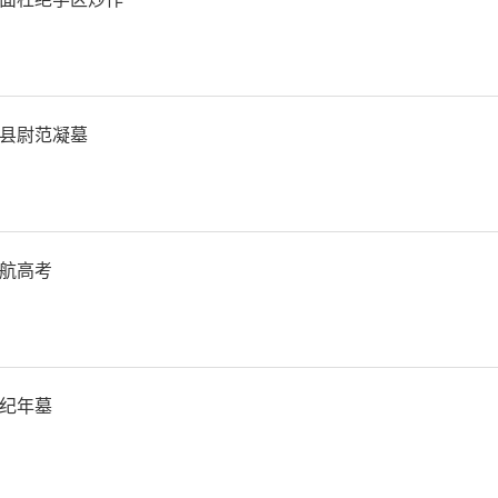
县尉范凝墓
航高考
纪年墓