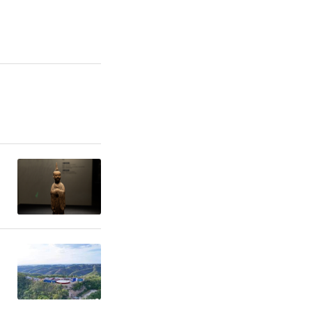
股份有限公
部驻穗的主
、建设集
部落户广州
位有八家驻
任编辑：Shaanxi 001