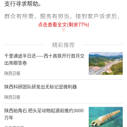
支行寻求帮助。
群众有所需，服务有担当。接到客户诉求后，
点击查看全文(剩余
77
%)
陇县支行第一时间启动特殊残损人民币兑换应
急预案。针对炭化残币易破损、转运风险高的
实际情况，支行安排专人全程对接协助，主动
精彩推荐
联动分行金库、现金清分中心，开辟业务办理
千里通途半日还——西十高铁开行首月交
绿色通道，落实特事特办、优先处置原则，最
出亮眼答卷
大限度压缩业务办理时长，切实缓解客户焦虑
陕西日报
情绪。
陕西科研团队研发出无标记显微利器
陕西日报
陕西始角石 把头足动物起源前推约3000
万年