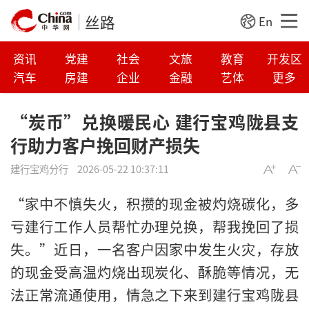
丝路
En
资讯
党建
社会
文旅
教育
开发区
汽车
房建
企业
金融
艺体
更多
“炭币”兑换暖民心 建行宝鸡陇县支
行助力客户挽回财产损失
建行宝鸡分行
2026-05-22 10:37:11
“家中不慎失火，积攒的现金被灼烧碳化，多
亏建行工作人员帮忙办理兑换，帮我挽回了损
失。”近日，一名客户因家中发生火灾，存放
的现金受高温灼烧出现炭化、酥脆等情况，无
法正常流通使用，情急之下来到建行宝鸡陇县