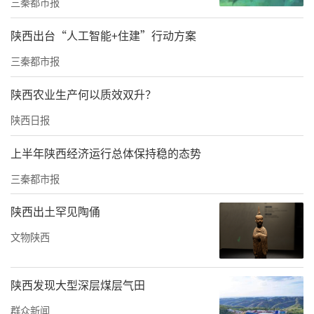
三秦都市报
陕西出台“人工智能+住建”行动方案
三秦都市报
陕西农业生产何以质效双升？
陕西日报
本次待兑换残币损毁程度较重，票面剥离、真
上半年陕西经济运行总体保持稳的态势
伪核验、清点核算难度较大。为最大限度保障
三秦都市报
客户财产权益，分行金库及清分中心抽调业务
陕西出土罕见陶俑
骨干开展专项清点工作。工作人员严格按照残
文物陕西
损币兑换标准，对残币逐张甄别、细致剥离，
逐项核验防伪特征，精准核算可兑换金额，严
谨细致做好全流程清点核验工作，全力为客户
陕西发现大型深层煤层气田
挽回经济损失。
群众新闻