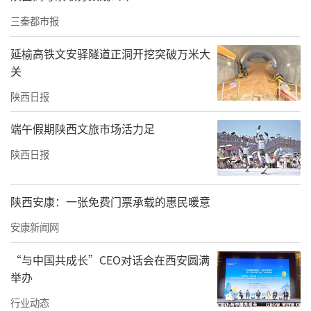
三秦都市报
延榆高铁文安驿隧道正洞开挖突破万米大
关
此次暖心服务，是建行宝鸡陇县支行用心用情
陕西日报
服务民生的具体实践。后续，建行宝鸡陇县支
端午假期陕西文旅市场活力足
行将持续畅通特殊残损币兑换绿色通道，聚焦
陕西日报
民生需求，优化便民服务举措，以专业规范、
暖心高效的金融服务，守护群众“钱袋子”，
陕西安康：一张免费门票承载的惠民暖意
切实提升群众金融获得感、满意度，以实际行
动践行国有大行的社会责任。（李袆童 顾杰）
安康新闻网
————————————————————
“与中国共成长”CEO对话会在西安圆满
举办
行业动态