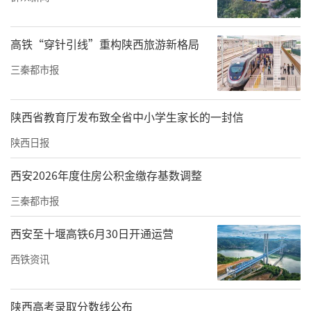
经数小时细致规范的清点核验，该笔炭化残损
高铁“穿针引线”重构陕西旅游新格局
币顺利完成兑换。当兑换后的足额现金交付客
三秦都市报
户时，客户对建行高效务实、贴心周到的服务
表示由衷感谢。
陕西省教育厅发布致全省中小学生家长的一封信
陕西日报
西安2026年度住房公积金缴存基数调整
三秦都市报
西安至十堰高铁6月30日开通运营
西铁资讯
陕西高考录取分数线公布