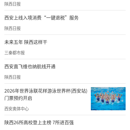
陕西日报
西安上线入境消费“一键退税”服务
陕西日报
咸阳市教育局职业教育与成人教育科科长郭晏闳致辞
未来五年 陕西这样干
郭晏闳代表市教育局致辞。她指出，今天两个
组织的成立，是咸阳市建设国家产教融合试点
三秦都市报
城市的重要成果，市教育局将在强化政策支
西安直飞维也纳航线开通
持、加强统筹协调、深化教学改革、建强师资
陕西日报
队伍、完善保障机制等方面持续发力。
2026年世界泳联花样游泳世界杯(西安站)
门票预约开启
西安奥体中心
陕西26所高校登上主榜 7所进百强