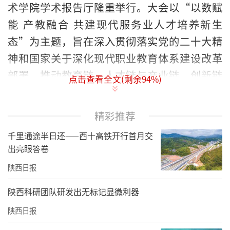
术学院学术报告厅隆重举行。大会以“以数赋
能 产教融合 共建现代服务业人才培养新生
态”为主题，旨在深入贯彻落实党的二十大精
神和国家关于深化现代职业教育体系建设改革
部署，推动教育链、人才链与产业链、创新链
点击查看全文(剩余
94
%)
有机衔接，服务陕西数字经济发展和咸阳现代
服务业转型升级。
精彩推荐
千里通途半日还——西十高铁开行首月交
出亮眼答卷
陕西日报
陕西科研团队研发出无标记显微利器
陕西日报