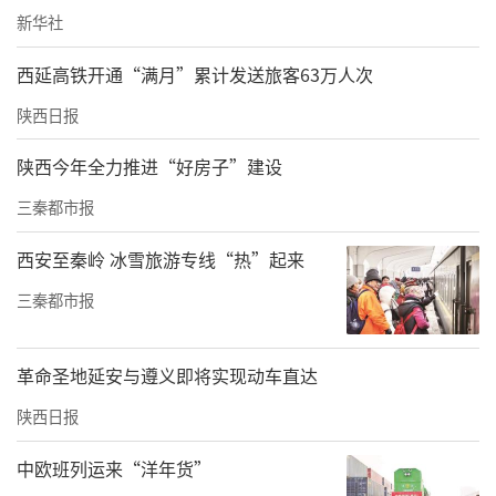
商与现代服务业发展需求的高素质技术技能人
新华社
才。
西延高铁开通“满月”累计发送旅客63万人次
陕西日报
陕西今年全力推进“好房子”建设
三秦都市报
西安至秦岭 冰雪旅游专线“热”起来
三秦都市报
专题报告
在主旨报告环节，中国商业联合会互联网应用
革命圣地延安与遵义即将实现动车直达
工作委员会副主任王鹏作了题为《“人工智能
陕西日报
+商业”发展趋势与人才需求前瞻》的主旨报
中欧班列运来“洋年货”
告，深入分析了数字商务领域的发展态势和人