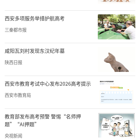
西安多项服务举措护航高考
西安财经大学副校长史卫民致辞
三秦都市报
史卫民在致辞中表示，作为共同体的联合申报
单位，西安财经大学深感使命光荣、责任重
咸阳瓦刘村发现东汉纪年墓
大。他强调，产教融合不是单向的“资源输
陕西日报
出”，而是双向的“生态共建”；协同育人不
是简单的“学段衔接”，而是深度的“价值共
创”。史卫民表示，西安财经大学将以共同体
西安市教育考试中心发布2026高考提示
成立为契机，持续深耕协同育人事业，全力服
西安市教育局
务陕西现代职业教育体系建设和区域经济高质
量发展。
教育部发布高考预警 警惕“名师押
题”“AI押题”
央视新闻