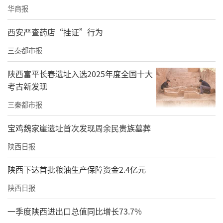
显示、生物医药、新型合成材料、高端装备制
华商报
造四大主导产业集群，但人才短缺特别是技术
西安严查药店“挂证”行为
技能人才短缺已成为制约园区高质量发展的最
三秦都市报
大瓶颈。她表示，高新区将从加强组织领导、
强化政策保障、搭建服务平台、优化发展环
陕西富平长春遗址入选2025年度全国十大
考古新发现
境、推动项目落地等五个方面全力支持两个组
三秦都市报
织建设。
宝鸡魏家崖遗址首次发现周余民贵族墓葬
陕西日报
陕西下达首批粮油生产保障资金2.4亿元
陕西日报
一季度陕西进出口总值同比增长73.7%