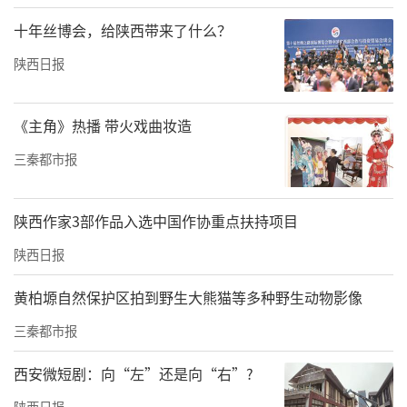
十年丝博会，给陕西带来了什么？
陕西日报
《主角》热播 带火戏曲妆造
三秦都市报
陕西作家3部作品入选中国作协重点扶持项目
中国商业联合会互联网应用工作委员会副主任兼秘书长王鹏致辞
陕西日报
王鹏代表行业组织致辞。他指出，当前商贸企
黄柏塬自然保护区拍到野生大熊猫等多种野生动物影像
业不再局限于需要基础操作型技能人才，更紧
三秦都市报
缺兼具商业运营思维、数据分析能力、数字工
具应用能力的复合型、创新型、实战型人才。
西安微短剧：向“左”还是向“右”?
王鹏表示，中国商业联合会将从深耕信息共
陕西日报