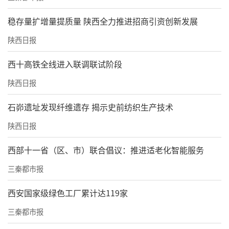
员提名名单。章程的通过和理事会的成立，标
稳存量扩增量提质量 陕西全力推进招商引资创新发展
志着两大平台正式进入实体化运行新阶段。
陕西日报
西十高铁全线进入联调联试阶段
陕西日报
石峁遗址发现纤维遗存 揭示史前纺织生产技术
陕西日报
西部十一省（区、市）联合倡议：推进适老化智能服务
三秦都市报
西安国家级绿色工厂累计达119家
为咸阳市数字电商与现代服务业市域产教联合体揭牌
三秦都市报