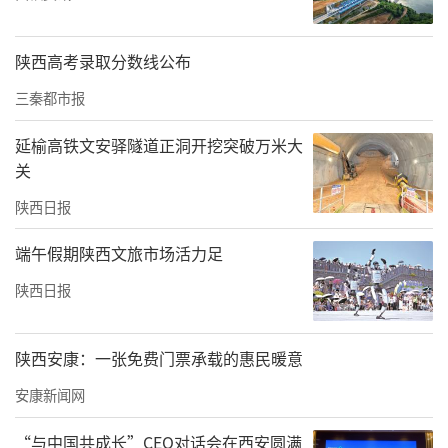
大会在庄严的国歌声中拉开帷幕。程书强代表
学校致欢迎辞，他指出，学校建校六十余年来
陕西高考录取分数线公布
始终坚持立德树人根本任务，聚焦数字经济、
三秦都市报
服务经济等重点产业，形成了以财经商贸大类
延榆高铁文安驿隧道正洞开挖突破万米大
专业为主干、多专业协调发展的办学格局。成
关
立咸阳市数字电商与现代服务业市域产教联合
陕西日报
体和陕西省数字商务行业产教融合共同体，是
端午假期陕西文旅市场活力足
深入贯彻党的二十大精神、落实国家职业教育
改革部署的重要举措，是推动陕西数字经济高
陕西日报
质量发展、服务区域产业转型升级的创新实
践，是校地企协同、产教深度融合的崭新起
陕西安康：一张免费门票承载的惠民暖意
点。程书强表示，学校将坚持以教促产、以产
安康新闻网
助教、产教融合、产学合作的原则，在联合开
“与中国共成长”CEO对话会在西安圆满