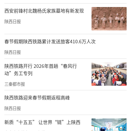
西安前锋村北魏杨氏家族墓地有新发现
陕西日报
春节假期陕西铁路累计发送旅客410.6万人次
陕西日报
为联合体、共同体理事会成员单位授牌、颁发聘书
陕西铁路开行 2026年首趟“春风行
大会为联合体、共同体理事会成员单位举行了
动”务工专列
授牌及聘书颁发仪式。每一块牌匾、每一份聘
三秦都市报
书，既是荣誉的授予，更是责任的交付，彰显
了各成员单位共建共享、协同育人的坚定决
陕西铁路迎来春节假期返程高峰
心。
陕西日报
新质“十五五” 让世界“链”上陕西