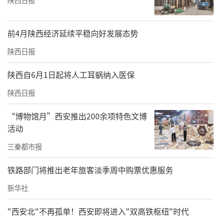
享、聚力标准共建、搭建优质平台三方面精准
发力，全力支持两大平台的建设发展。
前4月陕西经济延续平稳向好发展态势
陕西日报
陕西自6月1日起将人工耳蜗纳入医保
陕西日报
“博物馆月”西安推出200余项特色文博
活动
三秦都市报
铁路部门将推出老年旅客淡季周中购票优惠服务
新华社
咸阳高新技术产业开发区管理委员会副主任张亚丽致辞
"西安北"不再孤单！西安即将进入"双高铁枢纽"时代
张亚丽在致辞中介绍，咸阳高新区已形成电子