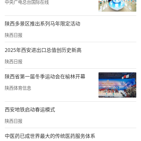
中央广电总台国际在线
陕西多景区推出系列马年限定活动
陕西日报
2025年西安进出口总值创历史新高
陕西日报
陕西省第一届冬季运动会在榆林开幕
理事长单位代表任少雄发言
陕西体育信息
理事长单位代表任少雄在发言中表示，企业将
积极发挥产业资源、岗位场景和实践平台优
西安地铁启动春运模式
势，深度参与人才培养全过程，与各成员单位
陕西日报
共同推进专业建设、课程开发、实习实训、就
业服务和技术创新，助力培养更多适应数字电
中医药已成世界最大的传统医药服务体系