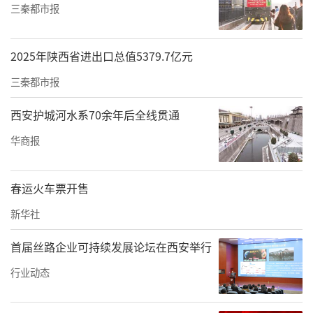
三秦都市报
才需求变化。金华鹿课数字科技有限公司总经
理刘明豪作了《立足产业与AI赋能的人才精准培
2025年陕西省进出口总值5379.7亿元
养探索落地经验分享》的主旨报告，介绍了企
业在产教融合方面的创新实践。义乌工商职业
三秦都市报
技术学院创业学院院长王晓明、无锡商业职业
西安护城河水系70余年后全线贯通
技术学院经济管理学院副院长王金龙、陕西财
华商报
经职业技术学院世界职业院校技能竞赛金奖指
导教师吴红阳、数字商务学院党总支书记李福
春运火车票开售
顺分别作了《基于义乌自贸区发展的市域产教
新华社
联合体建设》《洞察行业趋势，共育数智营销
人才》《以赛赋能育匠才 以训砺技促成长——
首届丝路企业可持续发展论坛在西安举行
竞赛驱动下高职学生技能培养路径探索》《一
行业动态
融双高，强基铸魂——党建“双创”推动二级学
院高质量发展探索与实践》等主题报告，从不