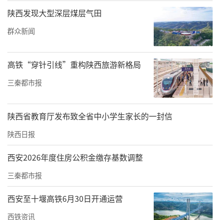
相关职能部门、二级学院负责人及教师代表参
陕西发现大型深层煤层气田
加会议。大会由陕西财经职业技术学院副校长
群众新闻
王勇主持。
高铁“穿针引线”重构陕西旅游新格局
三秦都市报
陕西省教育厅发布致全省中小学生家长的一封信
陕西日报
西安2026年度住房公积金缴存基数调整
三秦都市报
西安至十堰高铁6月30日开通运营
陕西财经职业技术学院校长程书强致辞
西铁资讯