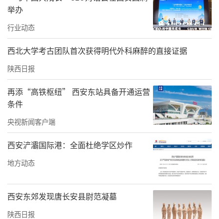
发教学资源、创新协同育人体系、共建技术创
举办
新中心、搭建产教供需对接平台、建设“双师
行业动态
型”教师队伍等五个方面持续发力，努力把联
西北大学考古团队首次获得明代外科麻醉的直接证据
合体和共同体建设成为区域产教融合的标杆、
行业协同创新的典范、高技能人才培养的摇
陕西日报
篮。
再添“高铁枢纽” 西安东站具备开通运营
条件
央视新闻客户端
西安浐灞国际港：全面杜绝学区炒作
地方动态
西安东郊发现唐长安县尉范凝墓
陕西日报