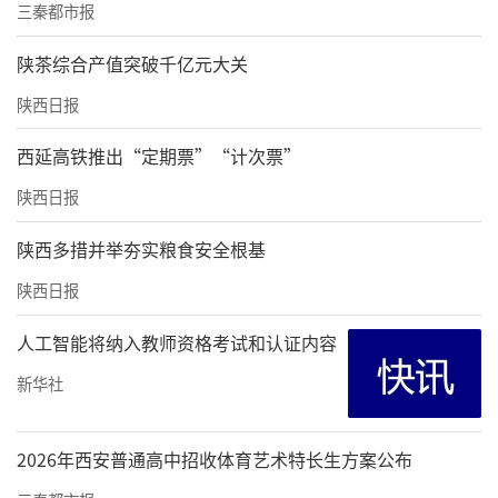
三秦都市报
陕茶综合产值突破千亿元大关
陕西日报
西延高铁推出“定期票”“计次票”
中国联合网络通信有限公司咸阳市分公司党委委员、副总经理胡昭
陕西日报
致辞
陕西多措并举夯实粮食安全根基
胡昭代表企业致辞。他表示，作为共同体核心
陕西日报
企业单位，中国联通将深度参与专业共建，开
人工智能将纳入教师资格考试和认证内容
放企业实训基地、算力资源、项目资源，打
造“培养、实训、就业、成长”全链条人才服
新华社
务体系，实现育人与用人无缝衔接。
2026年西安普通高中招收体育艺术特长生方案公布