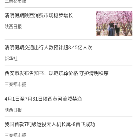
三秦都市报
清明假期陕西消费市场稳步增长
陕西日报
清明假期交通出行人数预计超8.45亿人次
新华社
西安市发布告知书：规范殡葬价格 守护清明秩序
大会审议并表决通过了两个组织的章程草案和第一届理事会成员提
三秦都市报
名名单
4月1日至7月31日陕西黄河流域禁渔
随后，大会依次审议并表决通过了《咸阳市数
陕西日报
字电商与现代服务业市域产教联合体章程（草
我国首款7吨级运投无人机长鹰-8首飞成功
案）》《陕西省数字商务行业产教融合共同体
章程（草案）》以及两个组织第一届理事会成
三秦都市报