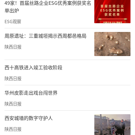
49家！首届丝路企业ESG优秀案例获奖名
同维度分享了产教融合的经验做法。
单出炉
ESG观察
周原遗址：三重城垣揭示西周都邑格局
陕西日报
西十高铁进入竣工验收阶段
陕西日报
华州皮影走出戏台闯世界
陕西日报
合影
西安城墙的数字守护人
此次大会的召开，是陕西财经职业技术学院服
陕西日报
务国家职业教育改革、对接区域产业发展、深