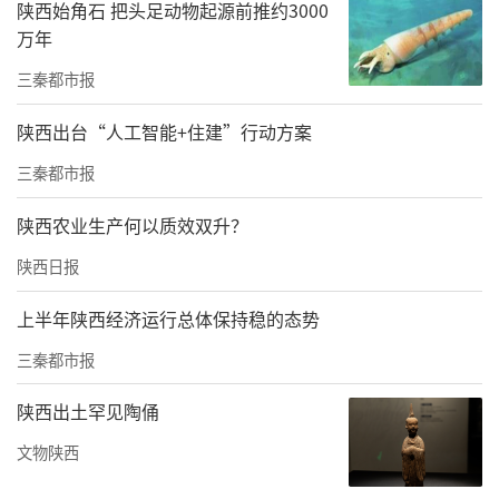
陕西始角石 把头足动物起源前推约3000
万年
三秦都市报
大会现场
陕西出台“人工智能+住建”行动方案
西安财经大学副校长史卫民，咸阳高新技术产
三秦都市报
业开发区管理委员会副主任张亚丽，咸阳市教
陕西农业生产何以质效双升？
育局职业教育与成人教育科科长郭晏闳，中国
陕西日报
商业联合会互联网应用工作委员会副主任兼秘
书长王鹏，中国联合网络通信有限公司咸阳市
上半年陕西经济运行总体保持稳的态势
分公司党委委员、副总经理胡昭，咸阳华立物
三秦都市报
流有限公司副总经理任少雄，陕西财经职业技
陕西出土罕见陶俑
术学院党委书记高玉峰、校长程书强等出席大
会。来自省内外高校、行业组织、企业及科研
文物陕西
机构的成员单位代表，陕西财经职业技术学院