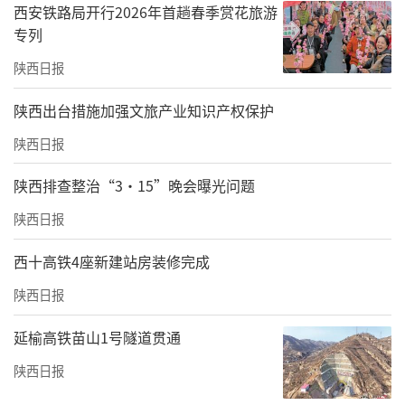
西安铁路局开行2026年首趟春季赏花旅游
专列
陕西日报
​陕西出台措施加强文旅产业知识产权保护
陕西日报
陕西排查整治“3·15”晚会曝光问题
陕西日报
为陕西省数字商务行业产教融合共同体揭牌
西十高铁4座新建站房装修完成
陕西日报
在热烈的掌声中，与会领导和嘉宾共同为“咸
阳市数字电商与现代服务业市域产教联合
延榆高铁苗山1号隧道贯通
体”“陕西省数字商务行业产教融合共同
陕西日报
体”揭牌。红绸落下，牌匾揭开，标志着陕西