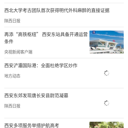
人”培育工程，实现全校教师党支部培育全覆
西北大学考古团队首次获得明代外科麻醉的直接证据
盖，深入开展“双带头人”教师党支部书
记“强国行”专项行动，推动党务工作与教学
陕西日报
科研、专业建设、人才培养深度融合。依托标
再添“高铁枢纽” 西安东站具备开通运营
杆院系、样板支部辐射带动，实现基层党组织
条件
全面过硬、全域提升。
央视新闻客户端
此次获评陕西高校先进基层党组织的人居环境
西安浐灞国际港：全面杜绝学区炒作
学院党总支，以“党建强基、融合赋能、服务
地方动态
育人”为工作主线，创新构建“党建+产教融
合、党建+课程思政、党建+师资建设”三大融
西安东郊发现唐长安县尉范凝墓
合模式，以红色引擎赋能教学、科研、人才培
陕西日报
养全链条。学院与中建八局、陕建集团等20余
家企业深度开展党建共建，联合推进技术攻关
西安多项服务举措护航高考
与人才培养，紧扣“一带一路”倡议，构