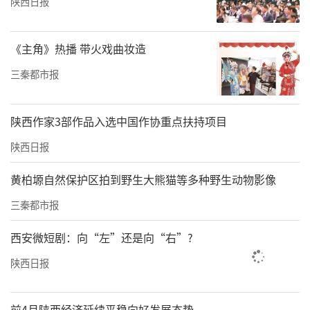
陕西日报
省民办高校推广案例。
截至目前，学校党委已培育9个全国、全省党建
《主角》热播 带火戏曲妆造
工作标杆院系、样板支部，获批1项全省“双带
三秦都市报
头人”教师党支部书记“强国行”专项行动重
点项目，全校20个教师党支部全部配齐“双带
陕西作家3部作品入选中国作协重点扶持项目
头人”书记。校内形成“标杆引领、全域达
陕西日报
标、特色出彩”的基层党建格局，从根源破解
黄柏塬自然保护区拍到野生大熊猫等多种野生动物影像
党建与业务“两张皮”问题，推动基层党建标
三秦都市报
准化、品牌化、特色化同步发展。
西安微短剧：向“左”还是向“右”?
深耕思政育人，厚植立德树人根基
陕西日报
前4月陕西经济延续平稳向好发展态势