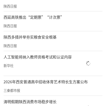
一线，扎实推进“一站式”学生社区综合管理
陕西日报
模式建设。创新构建“社区—楼层—宿舍—个
西延高铁推出“定期票”“计次票”
人”四级网格化育人体系，打造“第一议题+专
陕西日报
题研讨+实践体悟”常态化学习机制；在社区设
立党员示范岗，推动学生党员亮身份、做表
陕西多措并举夯实粮食安全根基
率；组建行为引导志愿服务队，年均参与校园
陕西日报
巡查7000余人次，充分发挥学生党员先锋模范
人工智能将纳入教师资格考试和认证内容
作用。
新华社
围绕青年文化需求，打造“国风·诗词大
会”“国风·孔子悦读”“遇见”文化展等特
2026年西安普通高中招收体育艺术特长生方案公布
色品牌活动，三年累计覆盖师生15000余人次，
三秦都市报
相关新媒体传播量突破百万，将思政教育润物
清明假期陕西消费市场稳步增长
无声融入学生日常成长，切实把党建优势转化