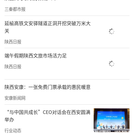
评稳居全省民办高校第一方阵，充分印证管党
三秦都市报
治党主体责任、党委书记第一责任人责任落地
延榆高铁文安驿隧道正洞开挖突破万米大
见效。
关
夯实基层堡垒，推动党建示范创建提质增效
陕西日报
端午假期陕西文旅市场活力足
陕西日报
陕西安康：一张免费门票承载的惠民暖意
安康新闻网
“与中国共成长”CEO对话会在西安圆满
学校严格落实新时代高校党建示范创建和质量
举办
创优工作要求，抓实教师党支部书记“双带头
行业动态