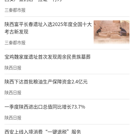
民办高校首位。2026年，一名思政课教师斩获
三秦都市报
全国高校思政课教学展示特等奖，是本年度陕
西省唯一获此荣誉的本科高校；同期另有教师
陕西富平长春遗址入选2025年度全国十大
获评全国高校教师国家安全教育教学展示“国
考古新发现
家安全教育特别风采教师”。学校成为全省唯
三秦都市报
一同时斩获两项国家级思政教学最高荣誉的高
宝鸡魏家崖遗址首次发现周余民贵族墓葬
校，思政育人质量跻身全国同类院校第一梯
陕西日报
队。
陕西下达首批粮油生产保障资金2.4亿元
初心铸魂思政讲台的深耕者——优秀共产党员刘
应清
陕西日报
马克思主义学院课程负责人刘应清深耕思政教
一季度陕西进出口总值同比增长73.7%
育12载，始终坚守“听党话、跟党走，讲好
陕西日报
课、育好人”工作信条。立足陕西丰厚红色资
西安上线入境消费“一键退税”服务