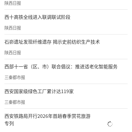
欧亚力量。
陕西日报
西十高铁全线进入联调联试阶段
责任编辑：辛晓霞 秦乐
陕西日报
石峁遗址发现纤维遗存 揭示史前纺织生产技术
陕西日报
西部十一省（区、市）联合倡议：推进适老化智能服务
三秦都市报
西安国家级绿色工厂累计达119家
三秦都市报
西安铁路局开行2026年首趟春季赏花旅游
专列