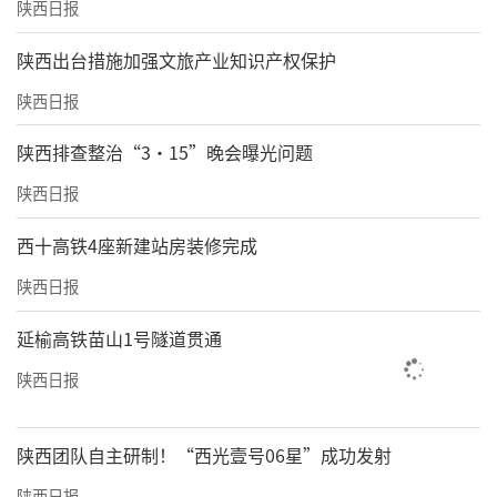
陕西日报
​陕西出台措施加强文旅产业知识产权保护
陕西日报
陕西排查整治“3·15”晚会曝光问题
陕西日报
西十高铁4座新建站房装修完成
陕西日报
延榆高铁苗山1号隧道贯通
陕西日报
陕西团队自主研制！“西光壹号06星”成功发射
陕西日报