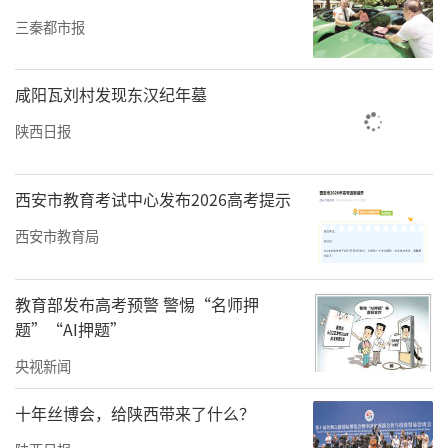
三秦都市报
建“政企校三方联动、党组织协同推进（三方
协同育人机制）”机制，开设“丝路基建
咸阳瓦刘村发现东汉纪年墓
班”、布局海外实习就业基地，打造“国内高
质量就业+海外发展”双轮驱动育人模式，构建
陕西日报
党建引领产教协同新格局。
西安市教育考试中心发布2026高考提示
近三年，分院建成省级、校级思政示范课程3
西安市教育局
门，获批国家级一流课程1门、省级2门；承担
国家级、省部级等科研项目24项，落地横向产
教育部发布高考预警 警惕“名师押
学合作项目149项，服务覆盖大型国企、地方政
题”“AI押题”
府与各类院校。先后荣获“陕西省高校党建工
央视新闻
作标杆院系”、校级“先进党总支”等称号，
入选全省高校“双带头人”教师党支部书
十年丝博会，给陕西带来了什么？
记“强国行”专项行动，党建工作经验入选全