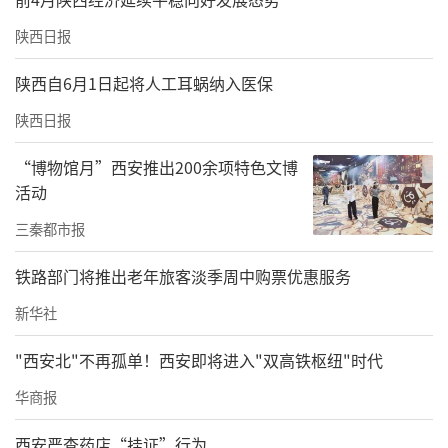
陕西日报
陕西自6月1日起将人工耳蜗纳入医保
陕西日报
“博物馆月”西安推出200余项特色文博
学校紧扣立德树人根本任务，以党的创新理论
活动
凝心铸魂，持续深化新时代立德树人工程，迭
三秦都市报
代升级“四位一体”思政课程教学改革体系，
创新青年思想引领路径，接连斩获多项国家
铁路部门将推出老年旅客淡季周中购票优惠服务
级、省级标志性育人成果。
新华社
2018至2025年，学校连续八年斩获全省思政课
"西安北"不再孤单！西安即将进入"双高铁枢纽"时代
教师“大练兵”省级表彰，8名教师获评省级教
华商报
学标兵、特等奖，获奖层级与数量均位列全省
西安严查药店“挂证”行为