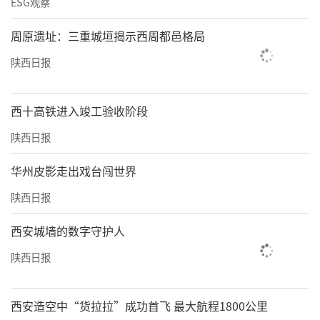
ESG观察
周原遗址：三重城垣揭示西周都邑格局
陕西日报
西十高铁进入竣工验收阶段
陕西日报
华州皮影走出戏台闯世界
陕西日报
西安城墙的数字守护人
陕西日报
西安造空中“货拉拉”成功首飞 最大航程1800公里