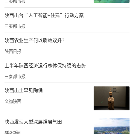
三秦都市报
作为本地区同类院校中唯一一家获评陕西高校
陕西出台“人工智能+住建”行动方案
先进校级党委的高校，长期以来，西安欧亚学
三秦都市报
院党委坚持以习近平新时代中国特色社会主义
陕西农业生产何以质效双升？
思想为根本遵循，对标新时代党的建设总要
陕西日报
求，坚守“为党育人、为国育才”初心使命，
将党的全面领导融入办学治校顶层设计、人才
上半年陕西经济运行总体保持稳的态势
培养全过程、改革发展各领域。统筹推进基层
三秦都市报
党组织标准化、规范化、特色化建设，以高质
陕西出土罕见陶俑
量党建引领中国一流国际化应用型本科高校建
设，走出了一条特色鲜明、成效突出的民办高
文物陕西
校党建育人之路。
陕西发现大型深层煤层气田
学校始终将政治建设摆在党建工作首要位置，
群众新闻