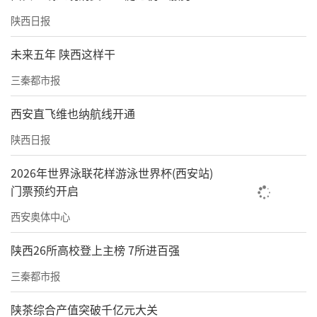
源与发展实践，创新打造“工厂里的思政
陕西日报
课”“博物馆里的思政课”“清凉山上的思政
课”等沉浸式实践课堂，将理论课堂延伸至企
未来五年 陕西这样干
业车间、文博场馆、革命旧址，让党的创新理
三秦都市报
论可感、可学、可信。
西安直飞维也纳航线开通
他牵头多项陕西省大中小学思政课一体化建设
陕西日报
相关课题，带队赴清涧县等地开展教育帮扶，
2026年世界泳联花样游泳世界杯(西安站)
提升基层教师教研教学能力，以教育之力巩固
门票预约开启
脱贫成果、推进乡村振兴，用一线行动诠释一
西安奥体中心
名思政党员的责任与担当。
陕西26所高校登上主榜 7所进百强
扎根社区青年学子的引路人——优秀党务工作者
三秦都市报
陈振星
陕茶综合产值突破千亿元大关
第三青年社区分党委书记陈振星深耕学生社区