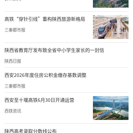
固化“第一议题”常态化学习机制，以实干实
绩践行“两个维护”。组织党员师生持续深学
高铁“穿针引线”重构陕西旅游新格局
细悟习近平总书记关于教育的重要论述，不折
不扣落实中央、省委教育工作部署，引导党员
三秦都市报
干部深刻把握“两个确立”的决定性意义，切
实增强“四个意识”、坚定“四个自信”、做
陕西省教育厅发布致全省中小学生家长的一封信
到“两个维护”，牢牢守住立德树人根本办学
陕西日报
底色。
西安2026年度住房公积金缴存基数调整
扎实的党建育人实践，获得各级领导高度认
三秦都市报
可。近年来，各级到校调研指导的领导，均对
西安至十堰高铁6月30日开通运营
学校党建创新实践、应用型人才培养、服务区
西铁资讯
域发展等工作给予充分肯定。2019至2025年，
学校党委连续七年在全省高校党委书记抓基层
陕西高考录取分数线公布
党建述职评议考核中获评“好”等次，综合考