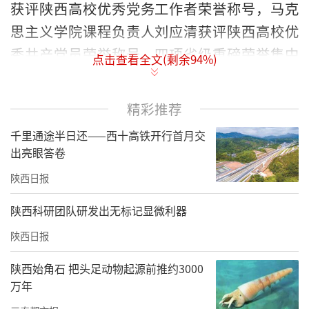
获评陕西高校优秀党务工作者荣誉称号，马克
思主义学院课程负责人刘应清获评陕西高校优
秀共产党员荣誉称号。四项省级重磅荣誉集中
点击查看全文(剩余
94
%)
落地，彰显学校民办高校党建育人成效。
铸牢政治忠诚，把准办学治校前行航向
精彩推荐
千里通途半日还——西十高铁开行首月交
出亮眼答卷
陕西日报
陕西科研团队研发出无标记显微利器
陕西日报
陕西始角石 把头足动物起源前推约3000
万年