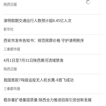
为社区育人实效。
陕西日报
此次获评全省高校“先进校级党委”，是省委
清明假期交通出行人数预计超8.45亿人次
教育工委对学校多年深耕民办高校党建、抓实
新华社
立德树人各项工作的充分肯定，更是学校党建
创新、践行育人使命的全新起点。下一步，西
西安市发布告知书：规范殡葬价格 守护清明秩序
安欧亚学院党委将以此表彰为契机，系统梳理
三秦都市报
提炼成熟党建经验，打造辨识度高、示范性
4月1日至7月31日陕西黄河流域禁渔
强、可复制推广的民办高校党建特色品牌；持
续强化政治引领、建强基层战斗堡垒、完善党
陕西日报
建业务融合机制，团结带领全校党员师生坚守
我国首款7吨级运投无人机长鹰-8首飞成功
育人初心、勇担时代使命，持续提升民办高校
三秦都市报
党建标准化、特色化、品牌化建设水平，为陕
稳存量扩增量提质量 陕西全力推进招商引资创新发展
西省高等教育高质量发展、教育强省建设贡献