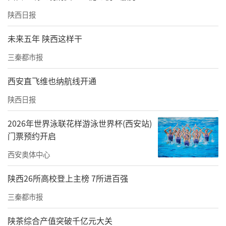
陕西日报
未来五年 陕西这样干
三秦都市报
李雅泽（左一）斩获2025中国大学生自行车锦标赛女子场地400米
西安直飞维也纳航线开通
个人淘汰赛亚军
陕西日报
今年，世界大学生自行车锦标赛中国代表队选
拔赛再一次临近。备战期间，李雅泽几乎每天
2026年世界泳联花样游泳世界杯(西安站)
门票预约开启
都要到田径场训练。作为“非科班运动员”的
李雅泽，需要同时兼顾训练和学业，甚至要准
西安奥体中心
备初级会计师资格证的考试。
陕西26所高校登上主榜 7所进百强
除了比赛，李雅泽不希望训练占据大量专业课
三秦都市报
学习时间，权衡之后，她没有占用课上时间请
陕茶综合产值突破千亿元大关