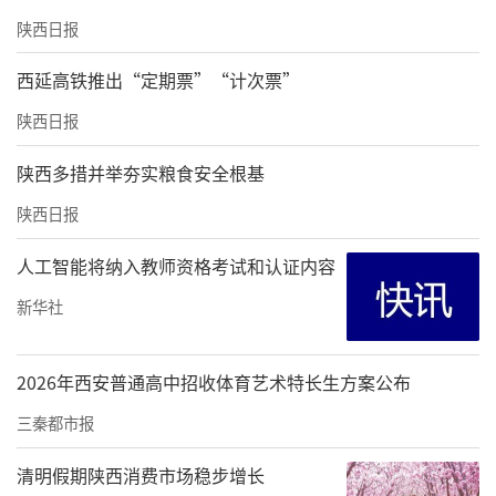
假训练，而是抓住午休、吃饭的空档给自
陕西日报
己“特殊加练”。“记得有一次上午课表排满
了，一下课就冲回宿舍换骑行服，去俱乐部拿
西延高铁推出“定期票”“计次票”
车，练完还车，下午再接着上课，有时候连饭
陕西日报
都顾不上吃。”李雅泽说。
陕西多措并举夯实粮食安全根基
高强度的训练安排有时让她跟不上专业课的节
陕西日报
奏。上中级财务会计课时，李雅泽向老师请教
人工智能将纳入教师资格考试和认证内容
增值税的计算方法。“老师体谅我兼顾训练与
学业的不易，没有简单带过，而是一点点帮我
新华社
理清计算逻辑，还给我分享了自己备考初会的
技巧。”李雅泽说，“后面备考的时候，我的
2026年西安普通高中招收体育艺术特长生方案公布
思路也越来越清晰了。”
三秦都市报
今年3月底，李雅泽跨越2000余公里，和征途单
清明假期陕西消费市场稳步增长