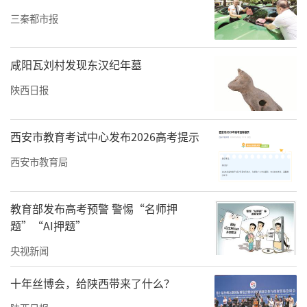
又冷又累——“我实在不想练了。但教练问
三秦都市报
我：‘如果比赛那天下雨，那你也不骑了吗？
我就坚持下去了。”在湿漉漉的跑道上，她完
咸阳瓦刘村发现东汉纪年墓
成了当日的训练。“一旦你选择了这条路，这
陕西日报
些随时可能遇到的阻碍也会成为你的常态，我
是做好了这样准备的。”
西安市教育考试中心发布2026高考提示
西安市教育局
教育部发布高考预警 警惕“名师押
题”“AI押题”
央视新闻
十年丝博会，给陕西带来了什么？