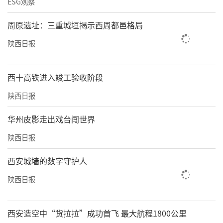
ESG观察
周原遗址：三重城垣揭示西周都邑格局
陕西日报
西十高铁进入竣工验收阶段
陕西日报
华州皮影走出戏台闯世界
陕西日报
西安城墙的数字守护人
陕西日报
西安造空中“货拉拉”成功首飞 最大航程1800公里