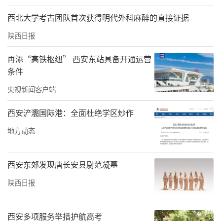
“加入俱乐部后，我的成长就不再是孤军奋战
西北大学考古团队首次获得明代外科麻醉的直接证据
了，除了专业的骑行装备，在这里也遇见了受
陕西日报
益终身的良师益友。”李雅泽回忆。
再添“高铁枢纽” 西安东站具备开通运营
征途单车俱乐部教练李文龙老师是她的“伯
条件
乐”。作为河南省场地自行车前省队队员，李
央视新闻客户端
文龙退役后在欧亚担任征途单车俱乐部指导老
西安浐灞国际港：全面杜绝学区炒作
师兼教练，他把专业化的训练体系带进了欧亚
地方动态
校园，也影响了李雅泽对骑行运动的态度和看
法。
西安东郊发现唐长安县尉范凝墓
“教练带给我的远不止技术。还有对自己行为
陕西日报
的要求。”李雅泽记得，备战淘汰赛那天雨特
别大，她浑身湿透，鞋子也灌满了水，整个人
西安多项服务举措护航高考