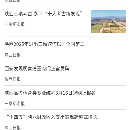
运动员代表宣誓
陕西三项考古 参评“十大考古新发现”
她还回忆起不久前向“欧亚学生生活辅导”公
三秦都市报
众号投稿时写下的一句话——如果我的故事能被
你看见，我想告诉每一个追光的你：成长不必
陕西2025年进出口增速何以居全国第二
成为别人眼中的‘天才’，只要坚守热爱、全
陕西日报
力以赴，你就是自己的冠军。
西安发现明秦藩王府门正官员碑
世锦赛越来越近，6月前，李雅泽依旧要像往常
陕西日报
一样投入训练，不过她觉得自己比之前任何时
候都更期待冲向终点了：“运动员有比赛的终
陕西高考体育类专业统考3月16日起网上报名
点，每个人也会有自己的很多个‘终点’要去
三秦都市报
冲破。”
“十四五”陕西财政收入支出实现跨越式增长
她希望这份热爱，能给予她、还有所有“追光
陕西日报