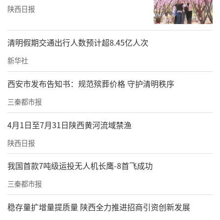
车俱乐部伙伴一起前往海南万宁，参加世界大
陕西日报
学生自行车锦标赛中国代表队选拔赛。
清明假期交通出行人数预计超8.45亿人次
新华社
西安市发布告知书：规范殡葬价格 守护清明秩序
三秦都市报
4月1日至7月31日陕西黄河流域禁渔
陕西日报
我国首款7吨级运投无人机长鹰-8首飞成功
三秦都市报
李雅泽在海南万宁做世锦赛选拔赛赛前训练
李雅泽参加的场地项目采取单发制。对她来
稳存量扩增量提质量 陕西全力推进招商引资创新发展