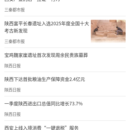
2025年7月，李雅泽参加在内蒙古包头举行的中
三秦都市报
国大学生自行车锦标赛，在女子场地400米个人
陕西富平长春遗址入选2025年度全国十大
淘汰赛中斩获亚军。
考古新发现
“那是我第一次全国‘站台’（骑行圈关于领
三秦都市报
奖的俗称）”，那次“站台”让她铭记了很
宝鸡魏家崖遗址首次发现周余民贵族墓葬
久，“赛前的焦虑和压力，在冲破终点线的那
陕西日报
一刻都释放了。”
陕西下达首批粮油生产保障资金2.4亿元
陕西日报
一季度陕西进出口总值同比增长73.7%
陕西日报
西安上线入境消费“一键退税”服务