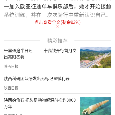
一加入欧亚征途单车俱乐部后，她才开始接触
系统训练，并在一次次骑行中重新认识自己。
点击查看全文(剩余
93
%)
从“野路子”到跻身国家队，李雅泽尽情追逐
着自己的热爱，按着本来的样子生长。
精彩推荐
回忆起当时入选国家队的情景，李雅泽仍感
千里通途半日还——西十高铁开行首月交
觉“意料之外”。她一直觉得，站在全国奖
出亮眼答卷
台、甚至登上国际赛场，仿佛是“在新闻里才
陕西日报
会看到的遥远场景”，“没想到自己也有可能
站在聚光灯下”。
陕西科研团队研发出无标记显微利器
2024年9月，陕西省室内骑行台冠军赛在欧亚举
陕西日报
行。彼时刚上大一的李雅泽，抱着“试一
陕西始角石 把头足动物起源前推约3000
试”的心态，以3分50秒的成绩拿下女子2km计
万年
时赛项目亚军。