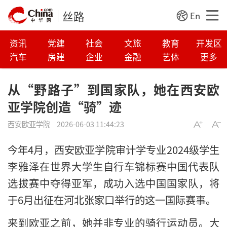
丝路
En
资讯
党建
社会
文旅
教育
开发区
汽车
房建
企业
金融
艺体
更多
从“野路子”到国家队，她在西安欧
亚学院创造“骑”迹
西安欧亚学院
2026-06-03 11:44:23
今年4月，西安欧亚学院审计学专业2024级学生
李雅泽在世界大学生自行车锦标赛中国代表队
选拔赛中夺得亚军，成功入选中国国家队，将
于6月出征在河北张家口举行的这一国际赛事。
来到欧亚之前，她并非专业的骑行运动员。大