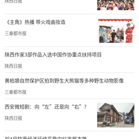
陕西日报
《主角》热播 带火戏曲妆造
三秦都市报
陕西作家3部作品入选中国作协重点扶持项目
陕西日报
黄柏塬自然保护区拍到野生大熊猫等多种野生动物影像
三秦都市报
李雅泽（右一）与教练李文龙（中）
西安微短剧：向“左”还是向“右”?
两年间，李雅泽不再把自己简单归类为“热爱
陕西日报
骑行的普通人”，而是慢慢成长为征途单车俱
乐部里可靠的核心成员。长久的实践沉淀下
前4月陕西经济延续平稳向好发展态势