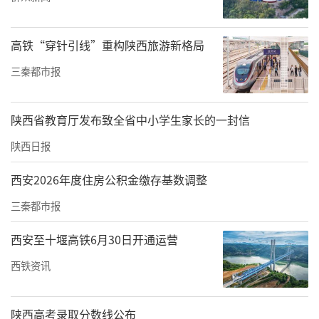
高铁“穿针引线”重构陕西旅游新格局
三秦都市报
李雅泽拿下陕西省室内骑行台冠军赛女子2km计时赛项目亚军
陕西省教育厅发布致全省中小学生家长的一封信
赛后，体育课老师把她引荐到征途单车俱乐
陕西日报
部。李雅泽了解到，征途单车俱乐部作为陕西
西安2026年度住房公积金缴存基数调整
省自行车运动协会会员单位、省内唯一自行车
三秦都市报
项目实训实践基地，也曾多次在国家级大赛上
斩获荣誉。
西安至十堰高铁6月30日开通运营
西铁资讯
李雅泽决定将征途作为自己课业学习之外的重
要部分。加入征途后，车队给她配备了公路自
陕西高考录取分数线公布