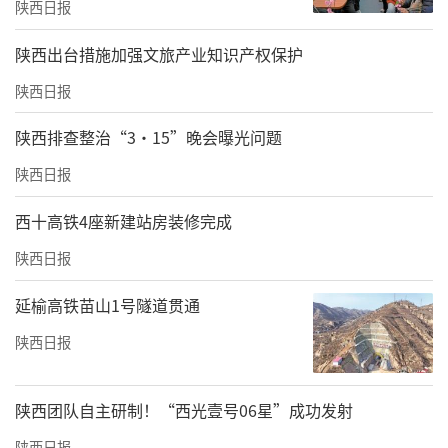
陕西日报
前不久举行的欧亚运动会上，李雅泽带着这份
​陕西出台措施加强文旅产业知识产权保护
荣耀站在了开幕式的宣誓台，作为参赛运动员
陕西日报
代表握举右手，大声喊出运动员的精神宣言。
陕西排查整治“3·15”晚会曝光问题
陕西日报
西十高铁4座新建站房装修完成
陕西日报
延榆高铁苗山1号隧道贯通
陕西日报
陕西团队自主研制！“西光壹号06星”成功发射
2026年4月，在西安欧亚学院第22届运动会开幕式上，李雅泽作为
陕西日报