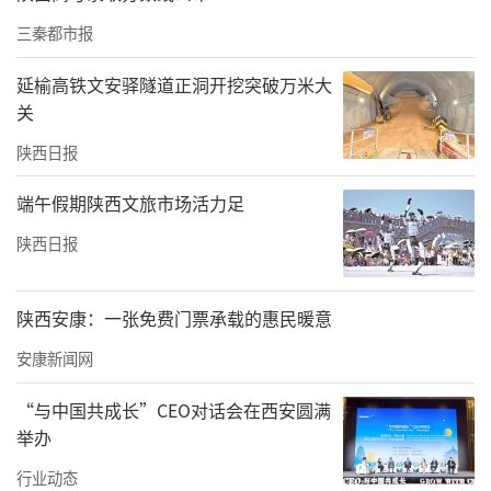
行车、骑行服、头盔等一整套的专业骑行装
三秦都市报
备。从这一刻起，李雅泽不再只是凭着喜好、
随性出发的“野路子”骑法，她开始适应更贴
延榆高铁文安驿隧道正洞开挖突破万米大
合自身状态的科学化训练节奏。
关
陕西日报
端午假期陕西文旅市场活力足
陕西日报
陕西安康：一张免费门票承载的惠民暖意
安康新闻网
“与中国共成长”CEO对话会在西安圆满
举办
行业动态
李雅泽（右一）的日常训练