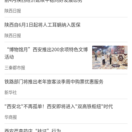
来，面对路途之中各种未知境遇，心底也慢慢
陕西日报
生出了从容应对的底气。
陕西自6月1日起将人工耳蜗纳入医保
陕西日报
“博物馆月”西安推出200余项特色文博
活动
三秦都市报
铁路部门将推出老年旅客淡季周中购票优惠服务
新华社
"西安北"不再孤单！西安即将进入"双高铁枢纽"时代
华商报
李雅泽（左三）与队友在商洛柞水参加2025环秦岭第九届自行车联
赛
西安严查药店“挂证”行为