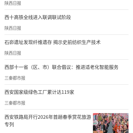
说，比赛当天的过程并不像往常一样“激
陕西日报
动”，回忆起来甚至有一些“恍惚”。她清楚
西十高铁全线进入联调联试阶段
记得，当时头盔还没来得及扣，广播里就念到
陕西日报
了自己的名字：“我感觉我还没有准备好就要
上场了。”短暂慌乱后，长久训练打磨出的肌
石峁遗址发现纤维遗存 揭示史前纺织生产技术
肉记忆与强硬的心理素质，让她迅速恢复节奏
陕西日报
——平稳蹬踏、加速，向终点冲刺……
西部十一省（区、市）联合倡议：推进适老化智能服务
最终，李雅泽以37.800秒夺得女子场地400米个
三秦都市报
人淘汰赛亚军，顺利入选中国国家代表队，拿
西安国家级绿色工厂累计达119家
到通往世界赛场的入场券。她知道，6月在河北
张家口崇礼的赛道上，无论以第几名的成绩冲
三秦都市报
向终点，自己都将身披中国队战袍，在国际赛
西安铁路局开行2026年首趟春季赏花旅游
场转动起自欧亚出发的车轮声，“这足以令我
专列
感到荣耀。”