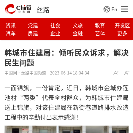
丝路
En
资讯
党建
社会
文旅
教育
开发区
汽车
房建
企业
金融
艺体
更多
韩城市住建局：倾听民众诉求，解决
民生问题
中国网·丝路中国频道
2023-06-14 18:04:34
一面锦旗，一份肯定。近日，韩城市金城办莲
池村“两委”代表全村群众，为韩城市住建局
送上锦旗，对该住建局在新街巷道路排水改造
工程中的辛勤付出表示感谢！