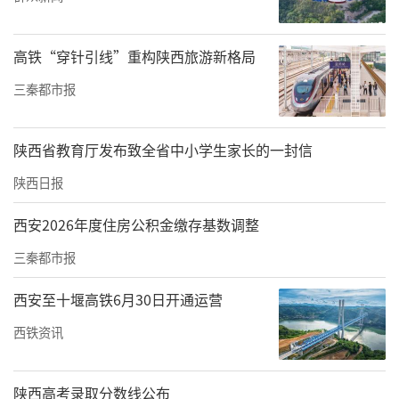
高铁“穿针引线”重构陕西旅游新格局
三秦都市报
为彻底解决老城新街巷易涝点积水问题，韩城
市住建局组织金城办、村干部多次现场调研，
陕西省教育厅发布致全省中小学生家长的一封信
研究确定排水改造方案，积极争取政策和资金
陕西日报
支持。改造工程为新街巷内敷设一条雨水管
西安2026年度住房公积金缴存基数调整
网，以顶管方式接入西环路主管网，从而彻底
三秦都市报
解决新街巷内涝问题。在工程建设中，住建局
工作人员围绕建设任务，倒排工期，集中精
西安至十堰高铁6月30日开通运营
力，强化施工队伍和机械保障，全力抢抓进
西铁资讯
度，截止目前，新街巷排水改造工程已全部完
工，有力保障了群众出行通畅。
陕西高考录取分数线公布