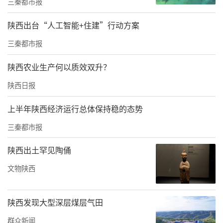
入户，导致财产受损，群众苦不堪言。
三秦都市报
民有所需，必有所应。了解到群众这一诉求
陕西出台“人工智能+住建”行动方案
后，韩城市住建局按照汛期临时应急抢险部
三秦都市报
署，就近安装了应急电源，加装抽水泵、围栏
陕西农业生产何以质效双升？
等设施，巷道口存放应急沙袋，积极联系镇办
陕西日报
组织人员撤离，确保将汛情降到最低，保障人
民生命财产不受损失。
上半年陕西经济运行总体保持稳的态势
三秦都市报
陕西出土罕见陶俑
文物陕西
陕西发现大型深层煤层气田
群众新闻