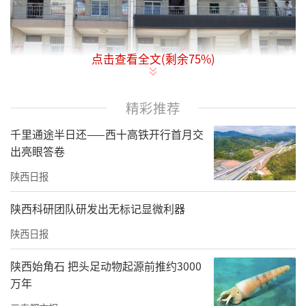
点击查看全文(剩余
75
%)
精彩推荐
千里通途半日还——西十高铁开行首月交
出亮眼答卷
陕西日报
陕西科研团队研发出无标记显微利器
莲池村新街巷位于古城西南角，修建于七十年
陕西日报
代，随着环城路外环线不断加高路面，导致新
街巷道路路面低于环城路，加之巷道排水管径
陕西始角石 把头足动物起源前推约3000
偏小年久失修，每逢暴雨排水不畅，雨水倒灌
万年