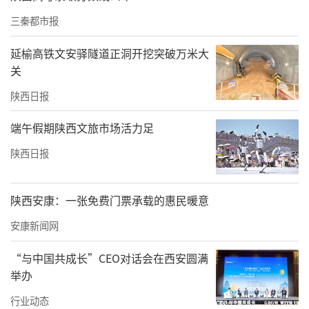
三秦都市报
延榆高铁文安驿隧道正洞开挖突破万米大
关
陕西日报
端午假期陕西文旅市场活力足
陕西日报
陕西安康：一张免费门票承载的惠民暖意
金杯银杯不如老百姓的口碑，千赞万赞不如群
安康新闻网
众点赞。下一步，韩城市住建局将牢固树立宗
“与中国共成长”CEO对话会在西安圆满
旨意识、务实意识和实干意识，以真正“解决
举办
好群众身边的出行难题”为出发点与落脚点，
行业动态