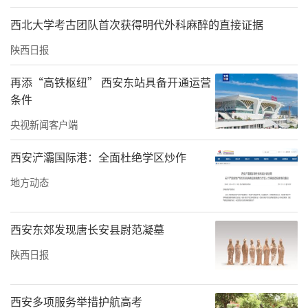
倾听民众诉求，排查解决民生问题，为群众解
西北大学考古团队首次获得明代外科麻醉的直接证据
难事、办实事、做好事，切实增强群众的获得
陕西日报
感、幸福感、安全感。（强一飞）
再添“高铁枢纽” 西安东站具备开通运营
责任编辑：辛晓霞 韩存军
条件
央视新闻客户端
西安浐灞国际港：全面杜绝学区炒作
地方动态
西安东郊发现唐长安县尉范凝墓
陕西日报
西安多项服务举措护航高考