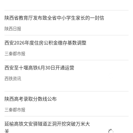
针对机电设备安装专业特性，该项目部强化班
组教育培训，保障培训投入，利用施工间隙、
陕西省教育厅发布致全省中小学生家长的一封信
班组例会开展专题学习，重点围绕危险源辨
陕西日报
识、应急处置、皮带安装操作规程、现场急救
等内容实操教学，采用“师带徒”、现场实
西安2026年度住房公积金缴存基数调整
操、案例讲解等接地气的形式，提升一线人员
三秦都市报
技能水平与安全意识。一季度累计开展班组专
西安至十堰高铁6月30日开通运营
题培训6场次，覆盖人员220多人次，班组人员
西铁资讯
隐患辨识能力、自救互救能力显著提升；特种
作业人员持证上岗率100%，班组技能达标率较
陕西高考录取分数线公布
去年提升8%，为高效完成安装任务提供人才支
三秦都市报
撑。
延榆高铁文安驿隧道正洞开挖突破万米大
下一步，韩城分公司张家峁项目部将持续深化
关