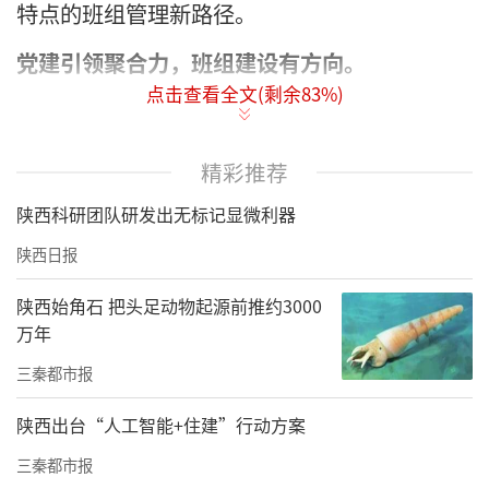
特点的班组管理新路径。
党建引领聚合力，班组建设有方向。
点击查看全文(剩余
83
%)
该项目部坚持党建与班组建设深度融合，把班
组安全建设纳入项目重点工作，成立以党支部
精彩推荐
书记为组长的班组建设领导小组，明确责任分
陕西科研团队研发出无标记显微利器
工、细化推进举措。依托党员先锋岗、青年突
击队创建，发挥骨干党员、优秀青年带头作
陕西日报
用，将“严、细、实”要求贯穿班组管理全过
陕西始角石 把头足动物起源前推约3000
程，围绕本安型、技能型、效益型等班组创建
万年
目标，构建“项目部—班组—岗位”三级责任体
三秦都市报
系，让班组建设有方向、有标准、有抓手。
陕西出台“人工智能+住建”行动方案
严抓管理夯基础，现场管控提质效。
三秦都市报