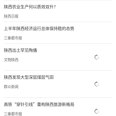
该项目部立足煤矿机电安装工作实际，聚焦班
陕西农业生产何以质效双升？
前会、隐患排查、制度落实等关键环节，做实
陕西日报
做细班组现场管理。严格执行班前（班后）
会、交接班制度，每日开工前开展安全技术交
上半年陕西经济运行总体保持稳的态势
底、风险辨识、人员状态排查，班中落实巡回
三秦都市报
检查、网格化值守，班后总结隐患整改、任务
陕西出土罕见陶俑
完成情况，形成闭环管理。推行“零三违”班
文物陕西
组创建，建立月度案例研判机制，对施工中的
不安全行为溯源分析、靶向整改；划分6个施工
陕西发现大型深层煤层气田
网格，明确网格员职责，实现现场隐患“即时
排查、限时整改”，本月累计排查整改现场隐
群众新闻
患12条，整改完成率100%。
高铁“穿针引线”重构陕西旅游新格局
精准培训强技能，素质提升促发展。
三秦都市报