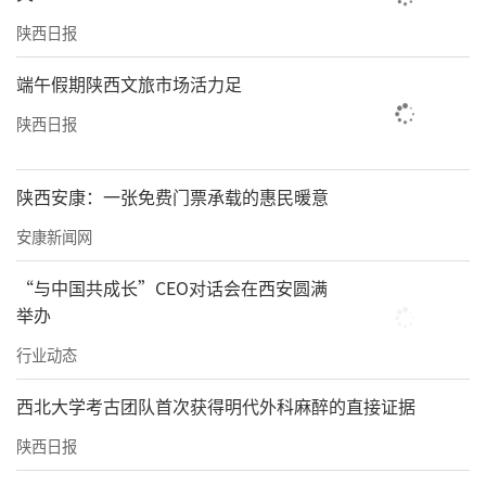
班组安全建设，紧扣提质增效核心任务，不断
陕西日报
优化管理举措、提升班组战斗力，以扎实可靠
的作风保障业主的机电安装项目安全、优质、
端午假期陕西文旅市场活力足
高效推进，为陕煤建设高质量发展贡献“安装
陕西日报
铁军”力量。
陕西安康：一张免费门票承载的惠民暖意
责任编辑：秦川 龚志成
安康新闻网
“与中国共成长”CEO对话会在西安圆满
举办
行业动态
西北大学考古团队首次获得明代外科麻醉的直接证据
陕西日报