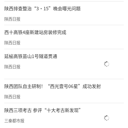
陕西排查整治“3·15”晚会曝光问题
陕西日报
西十高铁4座新建站房装修完成
陕西日报
延榆高铁苗山1号隧道贯通
陕西日报
陕西团队自主研制！“西光壹号06星”成功发射
陕西日报
陕西三项考古 参评“十大考古新发现”
三秦都市报