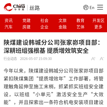
丝路
En
资讯
党建
社会
文旅
教育
开发区
汽车
房建
企业
金融
艺体
更多
陕煤建设韩城分公司张家峁项目部：
深耕班组强根基 提质增效筑安全
行业动态
2026-05-07 15:09:30
今年以来，陕煤建设韩城分公司张家峁项目部
紧扣陕煤集团“提质增效年”工作部署，将管
理触角延伸至施工末梢，抓紧抓实班组安全建
设，以班组“小单元”激活安全生产“大效
能”，并且探索出一条符合机电安装项目建设