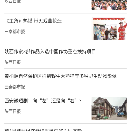
陕西日报
90与ISO 3834双认证，为中国建造叩开高端国
际市场大门。
《主角》热播 带火戏曲妆造
以民为本，书写共建共享暖文章
三秦都市报
坚守“弘扬建筑文明，营造美好生活”的初
陕西作家3部作品入选中国作协重点扶持项目
心。员工权益保障全覆盖，劳动合同签订率、
社保覆盖率均达100%，投入5523万元培训经费
陕西日报
赋能人才成长，“师带徒”“技能大赛”培育
黄柏塬自然保护区拍到野生大熊猫等多种野生动物影像
出大批“能工巧匠”和“技术能手”。
三秦都市报
西安微短剧：向“左”还是向“右”?
陕西日报
前4月陕西经济延续平稳向好发展态势