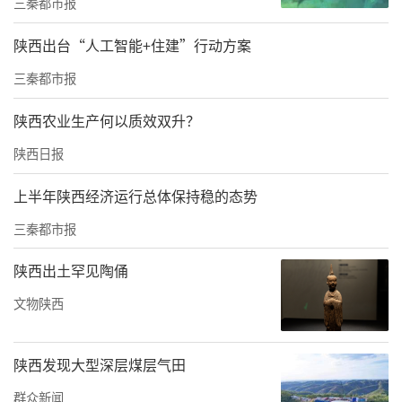
三秦都市报
目
陕西出台“人工智能+住建”行动方案
陕建股份深入践行“双碳”战略，将绿色基因
植入全产业链。创新打造“光伏+”多元场景体
三秦都市报
系，实现治沙、生态修复与能源开发协同共
陕西农业生产何以质效双升？
赢：在新疆麦盖提的荒漠中，铺展“蓝色海
陕西日报
洋”般的光伏矩阵。在泾阳废旧矿区，光伏板
与生态修复融合，让荒山变身“绿电工厂”；
上半年陕西经济运行总体保持稳的态势
在神木乡村，“千村光伏”行动照亮致富路，
三秦都市报
年发电量3000万度反哺集体经济。
陕西出土罕见陶俑
文物陕西
陕西发现大型深层煤层气田
群众新闻