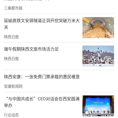
以新为擎，激活数智建造强动能
三秦都市报
延榆高铁文安驿隧道正洞开挖突破万米大
关
陕西日报
端午假期陕西文旅市场活力足
陕西日报
陕西安康：一张免费门票承载的惠民暖意
安康新闻网
图为产业工人正在操作混凝土抹光机器人进行
作业
“与中国共成长”CEO对话会在西安圆满
举办
坚持创新驱动，打通高校院所“创新源头”与
行业动态
工程建设“应用场景”，通过共建联合研发平