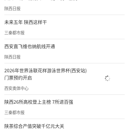
地就业与增收。圭亚那奥罗拉金矿30MWp扩容
陕西日报
光储项目、蒙古国原油管道、沙特阿美哈拉德
未来五年 陕西这样干
和武达西项目、乍得体育场馆等项目建成，为
三秦都市报
促进区域经济繁荣发展贡献坚实力量。
西安直飞维也纳航线开通
以治为基，筑牢行稳致远硬支撑
陕西日报
将ESG理念深度嵌入公司治理架构。董事会中独
2026年世界泳联花样游泳世界杯(西安站)
立董事占比55.56%，设立战略、审计等四大专
门票预约开启
业委员会，形成“决策—管理—执行”三级ESG
西安奥体中心
治理闭环。创新“数智化供应商中台”，对1.3
万家供应链企业实施绿色准入与廉洁承诺管
陕西26所高校登上主榜 7所进百强
理，平等保障中小企业款项支付。
三秦都市报
清廉国企建设纵深推进，7户子企业获评陕西
陕茶综合产值突破千亿元大关