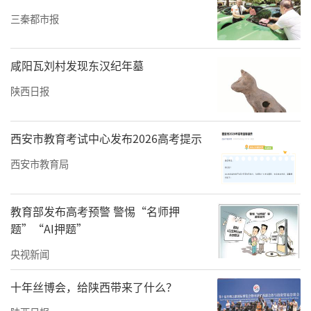
三秦都市报
咸阳瓦刘村发现东汉纪年墓
陕西日报
西安市教育考试中心发布2026高考提示
西安市教育局
图为陕建钢构集团斩获欧盟EN1090与ISO 3834
双认证
教育部发布高考预警 警惕“名师押
题”“AI押题”
深化产学研融合，与西安交通大学、西北工业
央视新闻
大学共建联合实验室，攻克“低阶煤废水处
理”等“卡脖子”技术，获中国安装协会科技
十年丝博会，给陕西带来了什么？
进步一等奖。旗下陕建钢构集团斩获欧盟EN10