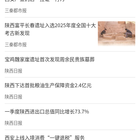
三秦都市报
陕西富平长春遗址入选2025年度全国十大
考古新发现
三秦都市报
宝鸡魏家崖遗址首次发现周余民贵族墓葬
陕西日报
陕西下达首批粮油生产保障资金2.4亿元
陕西日报
图为援乍得恩贾梅纳体育场项目
一季度陕西进出口总值同比增长73.7%
积极投身全球发展共同体建设，践行“一带一
陕西日报
路”倡议，国际业务拓展至45个国家和地区，
华山国际集团外籍员工占比高达86%，推动当
西安上线入境消费“一键退税”服务