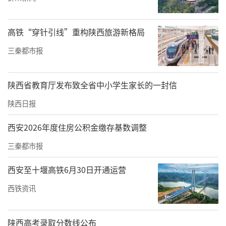
高铁“穿针引线”重构陕西旅游新格局
三秦都市报
陕西省教育厅发布致全省中小学生家长的一封信
图为西安市第五再生水厂光伏项目
陕西日报
同步推进绿色建造标准化，2025年105个项目获
评“陕西省建筑业绿色施工工程”，西安第五
西安2026年度住房公积金缴存基数调整
再生水厂首创“光伏+水务”模式，实现“治污
三秦都市报
+发电”双重效益。公司环保投入持续加码，工
西安至十堰高铁6月30日开通运营
业废水、废气排放量连续三年下降，危险废物
西铁资讯
规范处置率达100%，以硬核数据印证“绿水青
山就是金山银山”的陕建实践。
陕西高考录取分数线公布