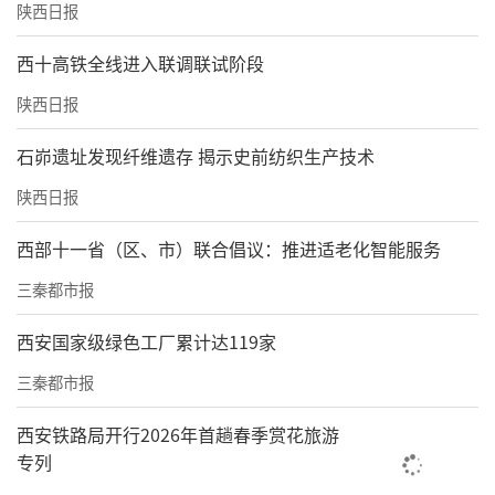
陕西日报
西十高铁全线进入联调联试阶段
陕西日报
石峁遗址发现纤维遗存 揭示史前纺织生产技术
陕西日报
西部十一省（区、市）联合倡议：推进适老化智能服务
三秦都市报
西安国家级绿色工厂累计达119家
三秦都市报
西安铁路局开行2026年首趟春季赏花旅游
专列