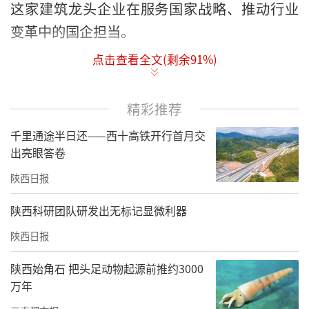
这家建筑龙头企业在服务国家战略、推动行业
变革中的国企担当。
点击查看全文(剩余
91
%)
以光为笔，绘就绿色低碳新图景
精彩推荐
千里通途半日还——西十高铁开行首月交
出亮眼答卷
陕西日报
陕西科研团队研发出无标记显微利器
陕西日报
陕西始角石 把头足动物起源前推约3000
万年
图为大唐华银怀化通道县江县248.5MW风电项