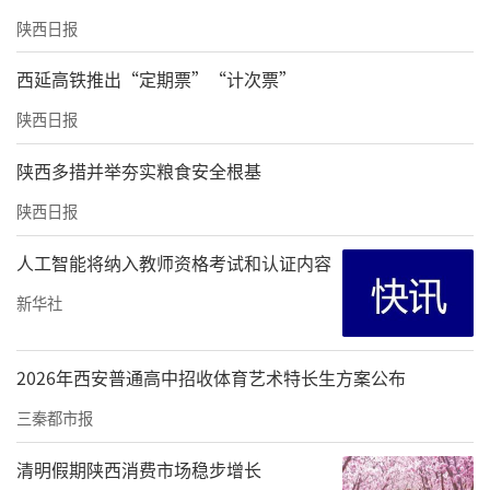
省“清廉国企示范先行单位”，“四化并
陕西日报
举”“五维廉筑”等特色实践获全省推广。202
5年再度获评中国对外承包工程商会“AAA级信
西延高铁推出“定期票”“计次票”
用企业”，WindESG评级稳居行业前列。
陕西日报
陕西多措并举夯实粮食安全根基
陕西日报
人工智能将纳入教师资格考试和认证内容
新华社
2026年西安普通高中招收体育艺术特长生方案公布
三秦都市报
清明假期陕西消费市场稳步增长
图为渭南市临渭区管路20万千瓦风电项目