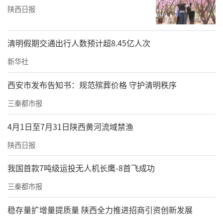
陕西日报
2026年是“十五五”开局之年，陕建股份将
以“世界一流运营投资建设服务商”为目标，
清明假期交通出行人数预计超8.45亿人次
以“向善力建”文化为魂，在绿色转型中抢抓
新华社
新机，在数智变革中重塑优势，在民生服务中
践行初心，为中国式现代化建设贡献更磅礴的
西安市发布告知书：规范殡葬价格 守护清明秩序
陕建力量。
三秦都市报
责任编辑：秦川 龚志成
4月1日至7月31日陕西黄河流域禁渔
陕西日报
我国首款7吨级运投无人机长鹰-8首飞成功
三秦都市报
稳存量扩增量提质量 陕西全力推进招商引资创新发展