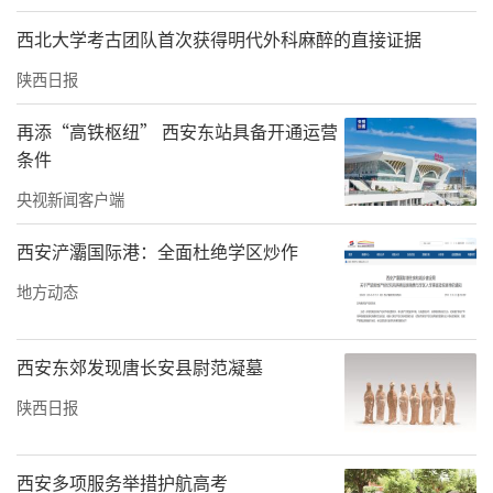
台、推行“科学家+工程师”协同攻关模式，将
西北大学考古团队首次获得明代外科麻醉的直接证据
产学研合作深度融入核心技术研发与人才培养
陕西日报
全过程，推动创新资源与产业需求精准对接。
再添“高铁枢纽” 西安东站具备开通运营
推动成果转化，2025年研发投入38.41亿元，新
条件
增授权专利518项，主导编制国家及行业标准24
央视新闻客户端
项。在西安浐灞第四学校项目，建筑机器人集
西安浐灞国际港：全面杜绝学区炒作
群上岗，外墙喷涂、地面整平、室内喷涂及测
地方动态
量，探索“人机协同”的新型施工模式；推动
数字化转型，“陕建小智”AI知识库与“项企
西安东郊发现唐长安县尉范凝墓
通”系统覆盖115个重点项目，实现从“经验管
陕西日报
理”向“数智决策”跃迁。
西安多项服务举措护航高考