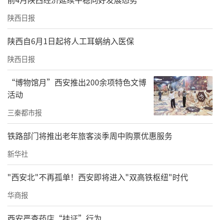
陕西日报
陕西自6月1日起将人工耳蜗纳入医保
陕西日报
图为深入蒲城县椿林村田间地头，协助村民清
“博物馆月”西安推出200余项特色文博
活动
理堵塞水渠、引流疏通，保障农田灌溉用水通
畅
三秦都市报
深度融入乡村振兴，2025年投入帮扶资金722.7
铁路部门将推出老年旅客淡季周中购票优惠服务
6万元，在安康、渭南等地实施光伏路灯、魔芋
新华社
种植等特色产业项目，消费帮扶采购农产品65
"西安北"不再孤单！西安即将进入"双高铁枢纽"时代
2.46万元。面对西藏定日地震、海南台风等灾
华商报
情，陕建“铁军”冲锋在前，15天完成震区房
屋安全评估，用专业力量守护生命线工程。
西安严查药店“挂证”行为