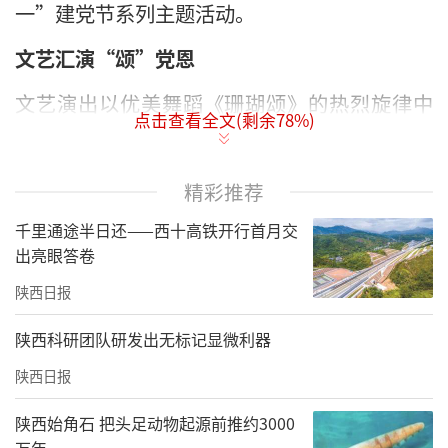
一”建党节系列主题活动。
文艺汇演“颂”党恩
文艺演出以优美舞蹈《珊瑚颂》的热烈旋律中
点击查看全文(剩余
78
%)
拉开帷幕，其中合唱《党啊，亲爱的妈妈》、
《祖国永远是我家》《大中国》，诗朗诵《红
精彩推荐
色的七月》等多个节目精彩绝伦，在座党员掌
千里通途半日还——西十高铁开行首月交
声雷动，共同庆祝党的105周年华诞，祝愿我们
出亮眼答卷
的党永远年轻，我们的国家永远繁荣昌盛。
陕西日报
陕西科研团队研发出无标记显微利器
陕西日报
陕西始角石 把头足动物起源前推约3000
万年