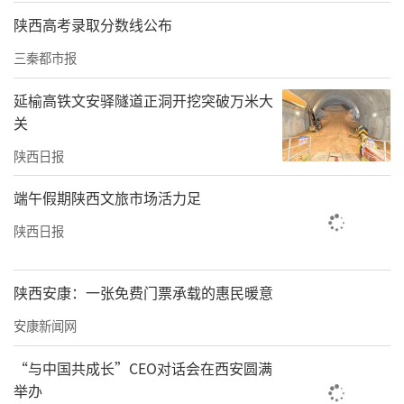
老党员的家中党委书记朱锐与他们亲切交谈，
陕西高考录取分数线公布
嘱咐他们保重身体，鼓励他们在生活上要勇敢
三秦都市报
坚强地面对困难，坚定信心，保持乐观向上的
生活态度，有困难、有问题及时向组织反映。
延榆高铁文安驿隧道正洞开挖突破万米大
老党员周阿姨说道：“感谢党组织的关心，我
关
虽然身体不太好，但我的心永远向着党，我会
陕西日报
继续发挥余热，为社区的建设贡献自己的力
端午假期陕西文旅市场活力足
量。”
陕西日报
陕西安康：一张免费门票承载的惠民暖意
太乙路社区党委将以此次“七一”系列活动为
安康新闻网
契机，继承和发扬党的光荣传统，继续跟随党
“与中国共成长”CEO对话会在西安圆满
的脚步，持续做好社区建设和为民服务工作，
举办