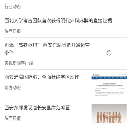
不断推动社区各项工作高质量完成，以实际行
行业动态
动，向建党105周年献礼！
西北大学考古团队首次获得明代外科麻醉的直接证据
责任编辑：方点 赵森
陕西日报
再添“高铁枢纽” 西安东站具备开通运营
条件
央视新闻客户端
西安浐灞国际港：全面杜绝学区炒作
地方动态
西安东郊发现唐长安县尉范凝墓
陕西日报