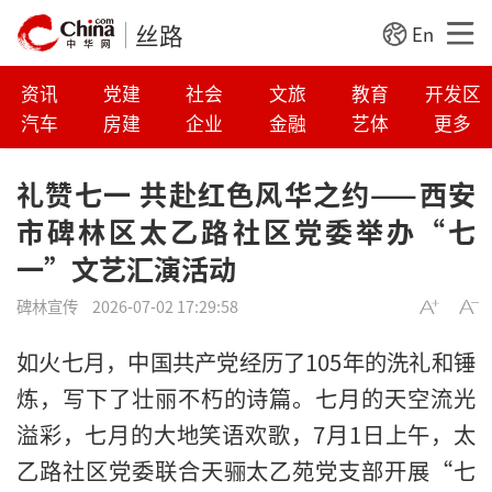
丝路
En
资讯
党建
社会
文旅
教育
开发区
汽车
房建
企业
金融
艺体
更多
礼赞七一 共赴红色风华之约——西安
市碑林区太乙路社区党委举办“七
一”文艺汇演活动
碑林宣传
2026-07-02 17:29:58
如火七月，中国共产党经历了105年的洗礼和锤
炼，写下了壮丽不朽的诗篇。七月的天空流光
溢彩，七月的大地笑语欢歌，7月1日上午，太
乙路社区党委联合天骊太乙苑党支部开展“七