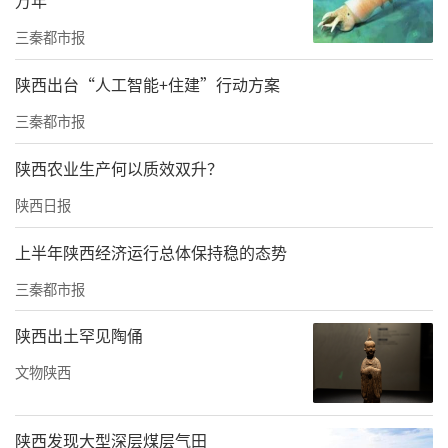
三秦都市报
陕西出台“人工智能+住建”行动方案
三秦都市报
陕西农业生产何以质效双升？
颁发奖章“赞”初心
陕西日报
五十载峥嵘岁月，五十载初心如磐。太乙路社
上半年陕西经济运行总体保持稳的态势
区党委为老党员颁发“光荣在党50年”纪念
三秦都市报
章，与老党员亲切交谈，详细询问他们的身体
状况和生活情况，嘱咐他们要保重身体，衷心
陕西出土罕见陶俑
感谢他们为党和国家事业发展作出的积极贡
文物陕西
献，并送上组织的关怀和祝福。
陕西发现大型深层煤层气田