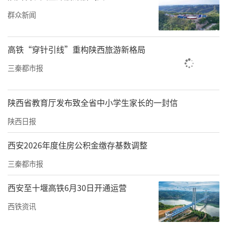
群众新闻
高铁“穿针引线”重构陕西旅游新格局
三秦都市报
陕西省教育厅发布致全省中小学生家长的一封信
陕西日报
西安2026年度住房公积金缴存基数调整
走访慰问“寄”党情
三秦都市报
太乙路社区党委书记朱锐带领工作人员走访慰
西安至十堰高铁6月30日开通运营
问了社区内多名老党员，为他们颁发“光荣在
西铁资讯
党50年”纪念章、送上困难党员慰问金等。在