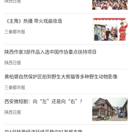
陕西日报
《主角》热播 带火戏曲妆造
三秦都市报
陕西作家3部作品入选中国作协重点扶持项目
陕西日报
黄柏塬自然保护区拍到野生大熊猫等多种野生动物影像
三秦都市报
西安微短剧：向“左”还是向“右”?
陕西日报
前4月陕西经济延续平稳向好发展态势