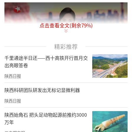
点击查看全文(剩余
79
%)
精彩推荐
千里通途半日还——西十高铁开行首月交
出亮眼答卷
陕西日报
据悉，该超级工厂专注于镍基合金等高端合金
材料生产，其产品将广泛应用于航空航天、核
陕西科研团队研发出无标记显微利器
电、深海等国家战略领域，为国产大飞机发动
陕西日报
机、核电站核燃料棒等关键部件提供核心材料
陕西始角石 把头足动物起源前推约3000
支撑，有力推动我国先进制造业“塔尖材
万年
料”供应链瓶颈的突破。作为项目锻造环节的