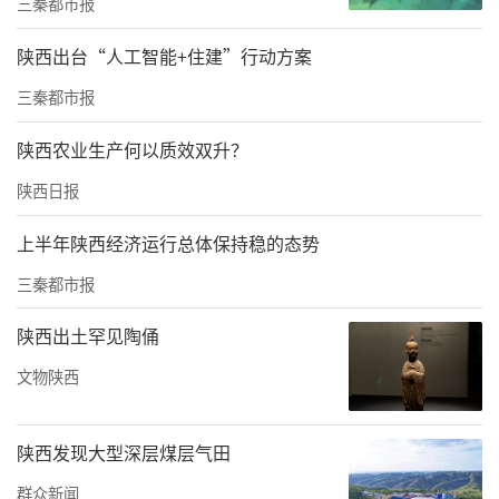
三秦都市报
核心装备，百润重工提供的5000吨快锻机组，
搭配配套操作机、装出料机等设备，可高效完
陕西出台“人工智能+住建”行动方案
成高温合金材料精密锻造，为高端合金产品的
三秦都市报
稳定量产提供关键保障。
陕西农业生产何以质效双升？
作为国家高新技术企业、陕西省“专精特
陕西日报
新”企业，西安百润重工深耕快锻装备研发制
上半年陕西经济运行总体保持稳的态势
造与锻造自动化技术创新领域多年，核心技术
三秦都市报
与产品深度适配航空航天、国防军工、新能源
等国家重点领域应用场景。企业扎根西安经开
陕西出土罕见陶俑
区，充分依托区域完备的先进制造产业体系、
文物陕西
优质科创资源及专项政策优势，持续攻坚高端
锻造装备核心技术，先后为国内多项重大工业
陕西发现大型深层煤层气田
工程提供成套智能化装备与一体化技术服务，
群众新闻