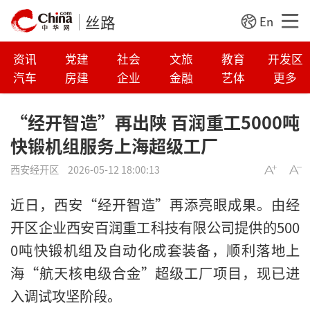
丝路
En
资讯
党建
社会
文旅
教育
开发区
汽车
房建
企业
金融
艺体
更多
“经开智造”再出陕 百润重工5000吨
快锻机组服务上海超级工厂
西安经开区
2026-05-12 18:00:13
近日，西安“经开智造”再添亮眼成果。由经
开区企业西安百润重工科技有限公司提供的500
0吨快锻机组及自动化成套装备，顺利落地上
海“航天核电级合金”超级工厂项目，现已进
入调试攻坚阶段。