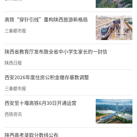
全力助推国内高端金属材料热加工成型产业提
质升级。
高铁“穿针引线”重构陕西旅游新格局
百润重工相关负责人表示，此次成功配套服务
三秦都市报
上海“航天核电级合金”超级工厂项目，是企
业核心技术实力的有力印证。未来，百润重工
陕西省教育厅发布致全省中小学生家长的一封信
将依托西安经开区产业赋能优势，深耕主业、
陕西日报
精进技术，在高端装备制造领域持续发力，以
西安2026年度住房公积金缴存基数调整
技术革新推动行业进步，为提升我国高端金属
材料自主可控保障能力贡献力量。
三秦都市报
责任编辑：方点 赵森
西安至十堰高铁6月30日开通运营
西铁资讯
陕西高考录取分数线公布