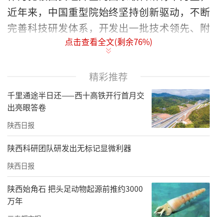
近年来，中国重型院始终坚持创新驱动，不断
完善科技研发体系，开发出一批技术领先、附
点击查看全文(剩余
76
%)
加值高、具备自主知识产权的高端装备，不仅
推动了行业技术进步和产业升级，也深度融入
并有力助推了西安经开区的产业集聚与科技创
精彩推荐
新生态建设。此次入选的7项产品分别包括：无
千里通途半日还——西十高铁开行首月交
传感器的钢水下渣预测与控制系统、高温防爆
出亮眼答卷
型金属滤袋除尘器、RH全流程一键式智能炼钢
陕西日报
控制系统、基于短网阻抗参数优化的钢厂电加
陕西科研团队研发出无标记显微利器
热系统、飞机起落架仿升法落震试验关键技术
陕西日报
及装备、脂润滑油膜支撑系统及润滑增压装
备、宽幅高精度铜带六辊可逆中精轧机组等。
陕西始角石 把头足动物起源前推约3000
万年
近年来，西安经开区持续优化创新环境，汇聚