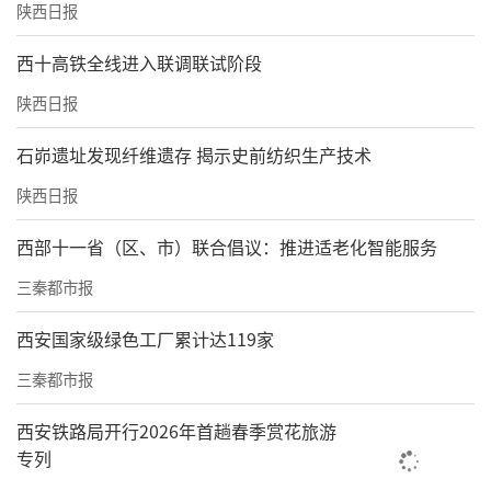
陕西日报
西十高铁全线进入联调联试阶段
陕西日报
石峁遗址发现纤维遗存 揭示史前纺织生产技术
陕西日报
西部十一省（区、市）联合倡议：推进适老化智能服务
三秦都市报
西安国家级绿色工厂累计达119家
三秦都市报
西安铁路局开行2026年首趟春季赏花旅游
专列