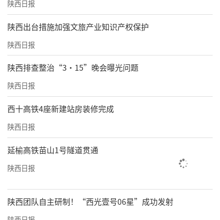
陕西日报
​陕西出台措施加强文旅产业知识产权保护
陕西日报
陕西排查整治“3·15”晚会曝光问题
陕西日报
西十高铁4座新建站房装修完成
陕西日报
延榆高铁苗山1号隧道贯通
陕西日报
陕西团队自主研制！“西光壹号06星”成功发射
陕西日报