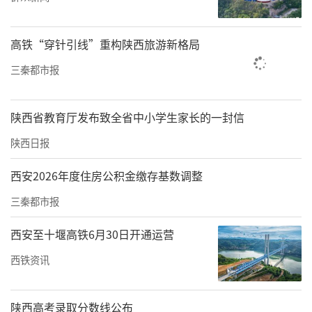
场转化，推进新产品产业化，促进创新链与产
业链深度融合，不断巩固技术优势与核心竞争
高铁“穿针引线”重构陕西旅游新格局
力，为西安经开区打造先进制造业高地持续注
三秦都市报
入新动能。
责任编辑：白睿祺 赵森
陕西省教育厅发布致全省中小学生家长的一封信
陕西日报
西安2026年度住房公积金缴存基数调整
三秦都市报
西安至十堰高铁6月30日开通运营
西铁资讯
陕西高考录取分数线公布