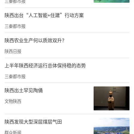
三秦都市报
了多家国家级专精特新“小巨人”企业和百余
家省级“专精特新”中小企业，形成以“专业
陕西出台“人工智能+住建”行动方案
化、精细化、特色化、新颖化”为特征的先进
三秦都市报
制造集群。中国重型院作为区域科技引擎，持
陕西农业生产何以质效双升？
续加大研发投入，牵头建设“金属成形技术与
陕西日报
重型装备全国重点实验室”，先后突破宽
幅“手撕钢”轧制、大截面钛合金挤压等关键
上半年陕西经济运行总体保持稳的态势
核心技术，承担了包括世界最大的25000吨卧式
三秦都市报
挤压机、13米轧环机在内的多项国家重大装备
陕西出土罕见陶俑
项目，填补多项国内空白，达到国际先进水
文物陕西
平，为我国航空、航天、能源、轨道交通等领
域提供关键支撑。
陕西发现大型深层煤层气田
下阶段，中国重型院将继续强化科技投入与市
群众新闻