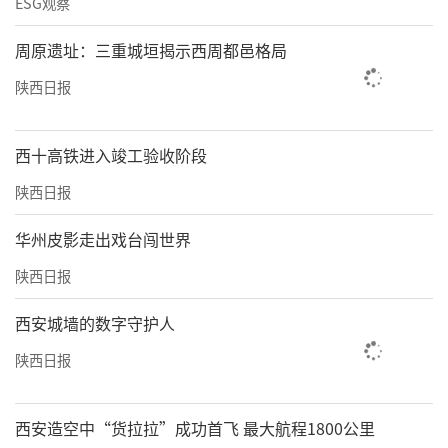
ESG观察
周原遗址：三重城垣揭示西周都邑格局
陕西日报
西十高铁进入竣工验收阶段
陕西日报
华州皮影走出戏台闯世界
陕西日报
西安城墙的数字守护人
陕西日报
西安造空中“货拉拉”成功首飞 最大航程1800公里