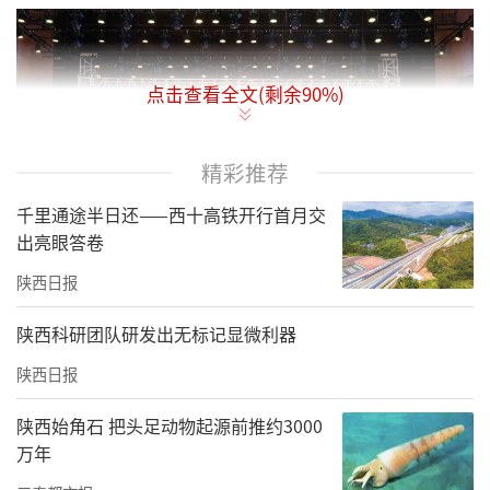
点击查看全文(剩余
90
%)
精彩推荐
千里通途半日还——西十高铁开行首月交
出亮眼答卷
陕西日报
陕西科研团队研发出无标记显微利器
民进中央副秘书长、社会服务部部长刘文胜，
陕西日报
山东省政协副秘书长，民进山东省委会专职副
主委席林，民进山东省委会参政议政部（社会
陕西始角石 把头足动物起源前推约3000
服务部）部长李世来，烟台市政协副主席，民
万年
进山东省委会常委、烟台市委会主委曲荣君，