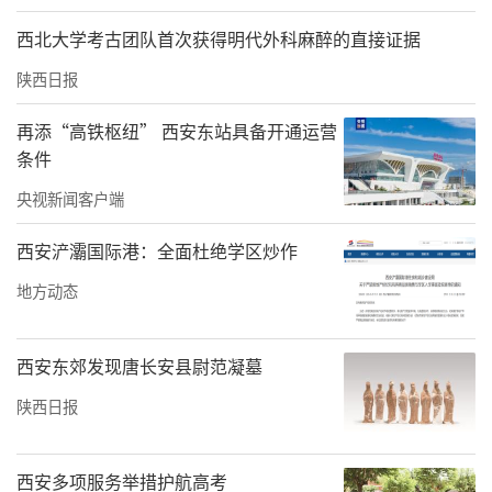
西北大学考古团队首次获得明代外科麻醉的直接证据
陕西日报
创始人秦东魁在致辞中代表基金会欢迎各位领
导和嘉宾的到来，他从什么是慈善，怎样才能
再添“高铁枢纽” 西安东站具备开通运营
条件
做好慈善，怎样才能让需要帮助的人感受到慈
善三个方面展开，分享了自己对慈善公益的理
央视新闻客户端
解，并从以党建为引领，强化人员思想意识、
西安浐灞国际港：全面杜绝学区炒作
以法规为准绳，提升内部各项建设、以项目为
地方动态
抓手，深化资助帮扶细节、以公益为引导，深
耕慈善公益事业四个方面介绍了基金会的工作
西安东郊发现唐长安县尉范凝墓
经验和取得成绩。呼吁全社会关注贫困弱势群
陕西日报
体，并感谢社会各界及志愿者对基金会的关心
支持。
西安多项服务举措护航高考