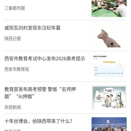
三秦都市报
咸阳瓦刘村发现东汉纪年墓
陕西日报
西安市教育考试中心发布2026高考提示
西安市教育局
理事长王允向大会做基金会2024年度工作报
教育部发布高考预警 警惕“名师押
题”“AI押题”
告，汇报基金会全年工作成果并规划下年工作
计划，表示将继续以党建引领，践行落实习总
央视新闻
书记关于慈善事业的重要论述和对民政工作的
十年丝博会，给陕西带来了什么？
重要指示，发挥社会组织既是民政工作一部分