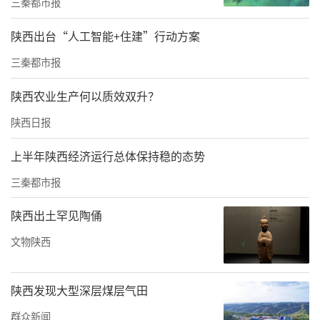
三秦都市报
湖南省司法厅一级巡视员、民革湖南省委会副
陕西出台“人工智能+住建”行动方案
主委傅莉娟，民进宝鸡市委会主委李文，民进
三秦都市报
宝鸡市委会专职副主委兼秘书长黄卫红，民进
烟台市委会副主委，烟台高新区御花园老年养
陕西农业生产何以质效双升？
护中心院长宋华西，民进烟台市委会秘书长孙
陕西日报
泓炜，蓬莱区委常委、统战部部长胡艳静，中
上半年陕西经济运行总体保持稳的态势
共蓬莱区委统战部常务副部长刘刚，民进烟台
三秦都市报
市蓬莱区基层委主委，中商绿景集团董事长王
国平，民进烟台市委会办公室主任纪舒心，湖
陕西出土罕见陶俑
南省监狱管理局副处长杨非非，湖南司法厅三
文物陕西
级调研员龙纯，湖南省监狱管理局四级调研员
黄晖，齐鲁工业大学（山东省科学院）基辅学
陕西发现大型深层煤层气田
院副院长，民进齐鲁工业大学支部主委房泽
群众新闻