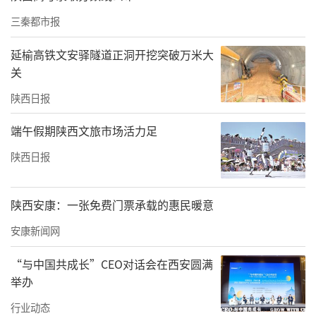
三秦都市报
曲荣君首先代表与会嘉宾致辞，他介绍了蓬莱
延榆高铁文安驿隧道正洞开挖突破万米大
近几年的发展变化，高度肯定了基金会所做的
关
公益项目为万千家庭带去经济资助的同时，在
陕西日报
思想和心理上同样给予帮助，这种扶智、扶志
端午假期陕西文旅市场活力足
的帮扶是他们摆脱贫困的重要方法和手段。
陕西日报
陕西安康：一张免费门票承载的惠民暖意
安康新闻网
“与中国共成长”CEO对话会在西安圆满
举办
行业动态