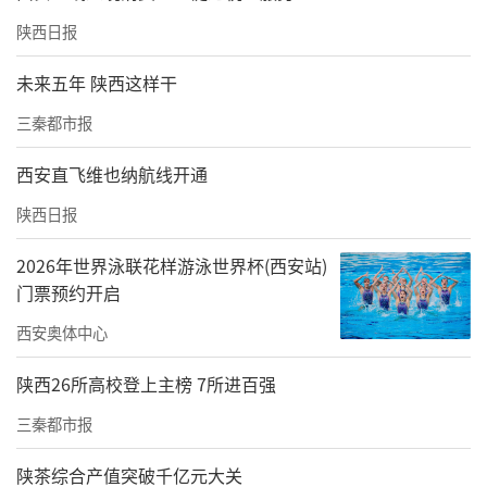
陕西日报
未来五年 陕西这样干
三秦都市报
西安直飞维也纳航线开通
陕西日报
2026年世界泳联花样游泳世界杯(西安站)
门票预约开启
西安奥体中心
西安市慈善会副会长姜洪耀，宝鸡市慈善总会
副会长李海珠、办公室主任杨颢峰，宝鸡市光
陕西26所高校登上主榜 7所进百强
彩事业促进会监事长、张载文化研究会执行会
三秦都市报
长马宗科，宝鸡市公安局一级高级警长，巡特
陕茶综合产值突破千亿元大关
警支队原政委李晓峰，西安市纪委、监察局原