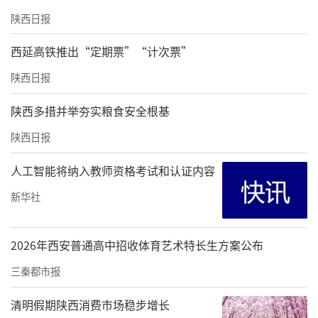
陕西日报
常委、副局长，西安市慈善会原副会长庞武
平，中国国宾馆协会荣誉主席、中国会议酒店
西延高铁推出“定期票”“计次票”
联盟主席、陕西省旅游酒店协会会长惠明忠，
陕西日报
中国传统文化促进会理事、宝鸡市张载文化研
陕西多措并举夯实粮食安全根基
究会理事张新民、任宏斌等人出席活动。
陕西日报
年度盛典通过基金会视频号同步直播，在线观
看达1.5万人次，点赞量187万。
人工智能将纳入教师资格考试和认证内容
新华社
来源：北京明伦公益基金会
责任编辑：白睿祺 李晓庆
2026年西安普通高中招收体育艺术特长生方案公布
三秦都市报
清明假期陕西消费市场稳步增长