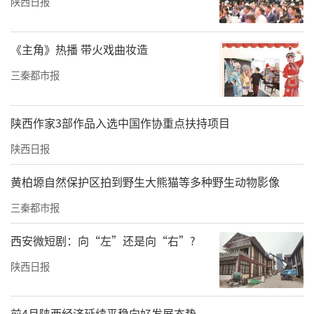
陕西日报
又社会服务的生力军双重角色，利用公益平
台，将慈善公益事业进行到底。
《主角》热播 带火戏曲妆造
大会播放了基金会近几年来开展的公益项目视
三秦都市报
频，一件件实例和受助人员前后变化，深深感
动着在场的每一个人。大会还对支持基金会的
陕西作家3部作品入选中国作协重点扶持项目
爱心企业和人士颁发了奖牌，对优秀志愿者团
陕西日报
队、团队特殊贡献者和优秀志愿者进行了表
黄柏塬自然保护区拍到野生大熊猫等多种野生动物影像
彰。
三秦都市报
西安微短剧：向“左”还是向“右”?
陕西日报
前4月陕西经济延续平稳向好发展态势