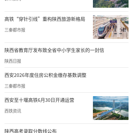
庆，齐鲁工业大学陶瓷与琉璃文化研究院院长
张云波，山东省委组织部原副部长兼省委老干
高铁“穿针引线”重构陕西旅游新格局
部局原局长，省人大常委会原委员、代表资格
三秦都市报
审查委员会原主任厉彦林，行业专家、爱心企
业和爱心人士代表、基金会志愿者代表等500余
陕西省教育厅发布致全省中小学生家长的一封信
人参加了活动。
陕西日报
西安2026年度住房公积金缴存基数调整
三秦都市报
西安至十堰高铁6月30日开通运营
西铁资讯
陕西高考录取分数线公布