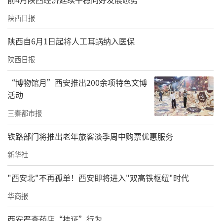
陕西日报
陕西自6月1日起将人工耳蜗纳入医保
陕西日报
傅莉娟和李文代表受助方讲话，她们高度肯定
“博物馆月”西安推出200余项特色文博
了基金会项目开展以来所带来的变化，认为双
活动
方合作模式规范、走访流程明确、帮扶效果明
三秦都市报
显、志愿力量强大，践行了以人民为中心的理
铁路部门将推出老年旅客淡季周中购票优惠服务
念，有效助力打赢脱贫攻坚战和全面推进乡村
振兴战略，重视关注特殊群体，极大彰显社会
新华社
公平正义。
"西安北"不再孤单！西安即将进入"双高铁枢纽"时代
华商报
西安严查药店“挂证”行为