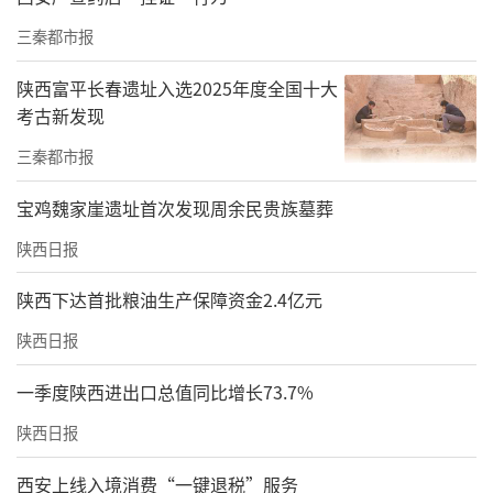
三秦都市报
陕西富平长春遗址入选2025年度全国十大
考古新发现
三秦都市报
宝鸡魏家崖遗址首次发现周余民贵族墓葬
大会穿插了精彩的文艺演出，现场气氛热烈，
陕西日报
掌声不断。由志愿者表演的女生独唱、歌伴舞
陕西下达首批粮油生产保障资金2.4亿元
和快板，得到了全场的认可鼓励。著名军旅歌
陕西日报
唱家陶虹、于乃久、曹晓军现场表演，现场气
一季度陕西进出口总值同比增长73.7%
氛热烈、掌声不断，盛典在欢乐详和的氛围中
圆满落幕。参会者纷纷表示要更多关注公益慈
陕西日报
善，尽己所力为更多人送去温暖。
西安上线入境消费“一键退税”服务