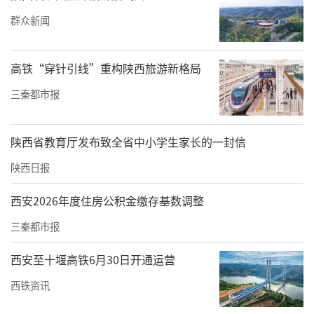
群众新闻
高铁“穿针引线”重构陕西旅游新格局
近年来，我市积极承接中东部产业转移，主动
三秦都市报
融入省级纺织服装产业链，聚力打造纺织服装
全产业链基地，纺织服装产业已形成涵盖蚕桑
陕西省教育厅发布致全省中小学生家长的一封信
种养、缫丝纺纱、服装家纺、纺织机械等多领
陕西日报
域的特色产业链。截至2024年，全市纺织服装
西安2026年度住房公积金缴存基数调整
类规上工业企业达53户，实现总产值26.8亿
三秦都市报
元。今年1至8月，产值达17.56亿元，同比增长
15.5%。
西安至十堰高铁6月30日开通运营
西铁资讯