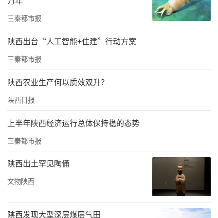
间，共收到来自6个国家、185所高校及14家企
三秦都市报
业的投稿，有效作品为2725份。经初评，100组
陕西出台“人工智能+住建”行动方案
作品成功入围决赛。根据赛程安排，决赛终
评、学术交流暨纺织服装产业合作恳谈会以及
三秦都市报
颁奖活动将于9月27日至28日在安康集中举行。
陕西农业生产何以质效双升？
届时，将汇聚优秀设计作品、行业专家、企业
陕西日报
代表和新闻媒体，共同见证大赛各项奖项的诞
生，探讨汉服文化与产业融合发展的未来路
上半年陕西经济运行总体保持稳的态势
径。
三秦都市报
陕西出土罕见陶俑
文物陕西
陕西发现大型深层煤层气田