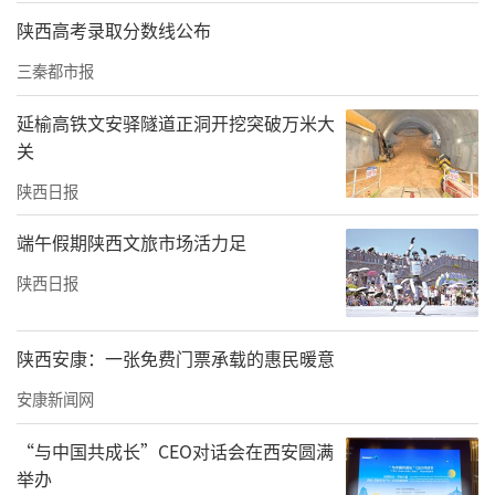
陕西高考录取分数线公布
三秦都市报
延榆高铁文安驿隧道正洞开挖突破万米大
关
陕西日报
下一步，安康市将持续深化“传统文化+时尚产
端午假期陕西文旅市场活力足
业”融合，将汉服设计大赛培育成地方文化IP
陕西日报
赛事，通过品牌化运营和商业化开发，提升全
市纺织服装产业带动力，通过振兴传统丝绸纺
陕西安康：一张免费门票承载的惠民暖意
织、做优做强服装加工、加快汉服国风创研等
安康新闻网
路径，力争在“十五五”末实现纺织服装产值
突破100亿元，打造西北纺织服装产业新都。
“与中国共成长”CEO对话会在西安圆满
举办