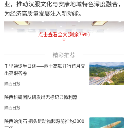
业，推动汉服文化与安康地域特色深度融合，
为经济高质量发展注入新动能。
点击查看全文(剩余
76
%)
精彩推荐
千里通途半日还——西十高铁开行首月交
出亮眼答卷
陕西日报
大赛以“霓裳万象·锦绣安康”为主题，面向
陕西科研团队研发出无标记显微利器
国内外高校师生、设计师、企业及汉服爱好者
陕西日报
征集作品，创新设立“汉服设计赛道”与“汉
陕西始角石 把头足动物起源前推约3000
服设计AI技术融合赛道”双赛道。作品征集期
万年