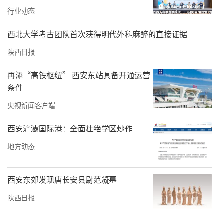
责任编辑：白睿祺 赵森
行业动态
西北大学考古团队首次获得明代外科麻醉的直接证据
陕西日报
再添“高铁枢纽” 西安东站具备开通运营
条件
央视新闻客户端
西安浐灞国际港：全面杜绝学区炒作
地方动态
西安东郊发现唐长安县尉范凝墓
陕西日报