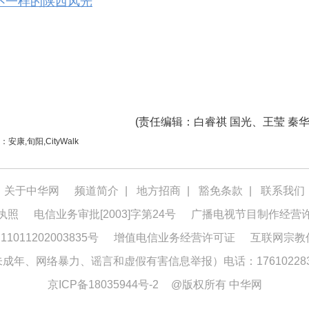
 看不一样的陕西风光
(
责任编辑
：白睿祺 国光、王莹 秦华
安康,旬阳,CityWalk
关于中华网
频道简介
|
地方招商
|
豁免条款
|
联系我们
执照
电信业务审批[2003]字第24号
广播电视节目制作经营
1011202003835号
增值电信业务经营许可证
互联网宗教
年、网络暴力、谣言和虚假有害信息举报）电话：176102283
京ICP备18035944号-2
@版权所有 中华网