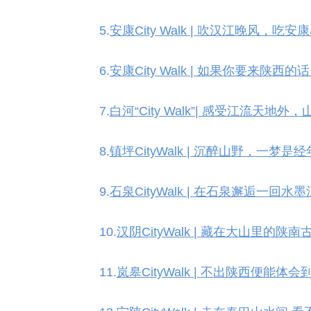
5.
安康City Walk | 吹汉江晚风，
6.
安康City Walk | 如果你要来陕
7.
白河“City Walk”| 感受江流天地外
8.
镇坪CityWalk | 沉醉山野，一梦是经
9.
石泉CityWalk | 在石泉邂逅一回
10.
汉阴CityWalk | 藏在大山里的陕南
11.
岚皋CityWalk | 不出陕西便能体