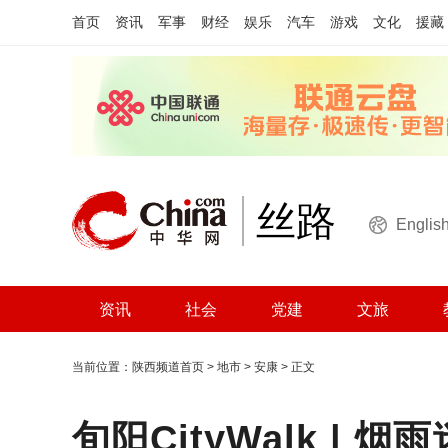
首页
资讯
军事
财经
娱乐
汽车
游戏
文化
援藏
丝路
Englis
资讯
社会
党建
文旅
当前位置：
陕西频道首页
>
地市
>
安康
> 正文
旬阳CityWalk |