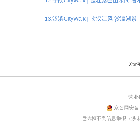
12.
宁陕CityWalk | 走在秦巴山水间
13.
汉滨CityWalk | 吹汉江风 赏瀛湖景
关键词：
营业
京公网安备 1
违法和不良信息举报（涉未成