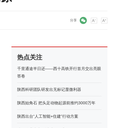
微信
分享
热点关注
千里通途半日还——西十高铁开行首月交出亮眼
答卷
陕西科研团队研发出无标记显微利器
陕西始角石 把头足动物起源前推约3000万年
陕西出台“人工智能+住建”行动方案