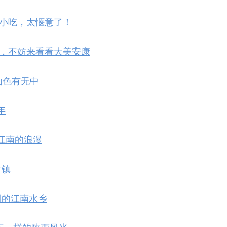
吃安康小吃，太惬意了！
西的话，不妨来看看大美安康
，山色有无中
年
水墨江南的浪漫
古镇
会到的江南水乡