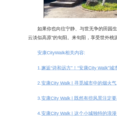
如果你也向往宁静、与世无争的田园生
云淡似高原”的旬阳。来旬阳，享受世外桃
安康
CityWalk
相关内容:
1.
邂逅“诗和远方”！“安康City Wal
2.
安康City Walk | 寻觅城市中的烟火气
3.
安康City Walk | 既然有些风景
4.
安康City Walk | 这个小城独特的