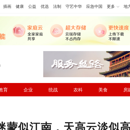
插画
健康
公益
优选
法制
守艺中华
应急中国
更多
地
h
教育
企业
统战
农科
美食
房
 烟雨迷蒙似江南，天高云淡似